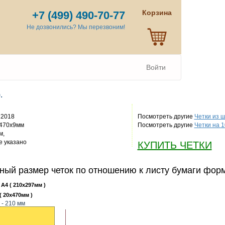
Корзина
+7 (499) 490-70-77
Не дозвонились? Мы перезвоним!
Войти
.
2018
Посмотреть другие
Четки из 
470x9мм
Посмотреть другие
Четки на 
м,
 указано
КУПИТЬ ЧЕТКИ
ный размер четок по отношению к листу бумаги фор
 А4 ( 210x297мм )
( 20x470мм )
 - 210 мм