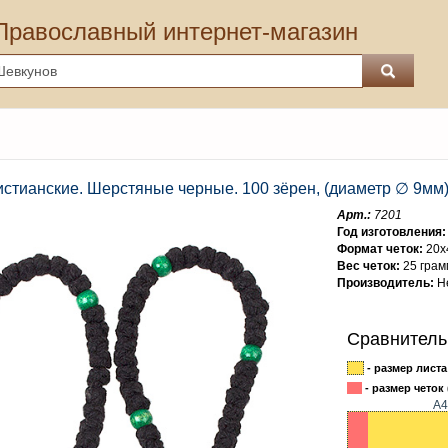
Православный интернет-магазин
истианские. Шерстяные черные. 100 зёрен, (диаметр ∅ 9мм)
Арт.:
7201
Год изготовления:
Формат четок:
20x
Вес четок:
25 грам
Производитель:
Не
Сравнитель
- размер листа
- размер четок 
А4