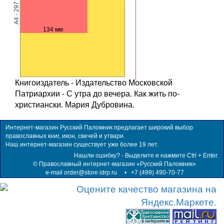
A4 - 297 мм
134 мм
Книгоиздатель - Издательство Московской
Патриархии - С утра до вечера. Как жить по-
христиански. Мария Дубровина.
Интернет-магазин Русский Паломник предлагает широкий выбор
православных книг, икон, свечей и утвари.
Наш интернет-магазин существует уже более 19 лет.
Нашли ошибку? - Выделите и нажмите Ctrl + Enter.
©
Православный интернет-магазин «Русский Паломник»
e-mail order@store.idrp.ru
•
+7 (499) 490-70-77