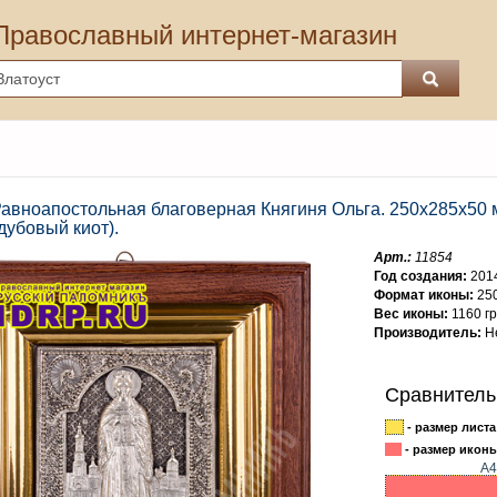
Православный интернет-магазин
Равноапостольная благоверная Княгиня Ольга. 250х285х50 
дубовый киот).
Арт.:
11854
Год создания:
201
Формат иконы:
25
Вес иконы:
1160 г
Производитель:
Не
Сравнитель
- размер листа
- размер иконы
А4