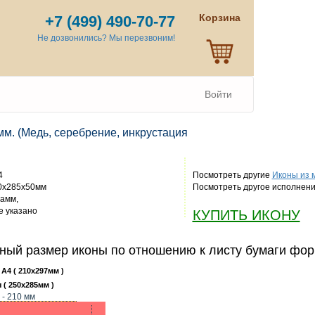
Корзина
+7 (499) 490-70-77
Не дозвонились? Мы перезвоним!
Войти
мм. (Медь, серебрение, инкрустация
4
Посмотреть другие
Иконы из 
0x285x50мм
Посмотреть другое исполнен
рамм,
 указано
КУПИТЬ ИКОНУ
ный размер иконы по отношению к листу бумаги фор
 А4 ( 210x297мм )
 ( 250x285мм )
 - 210 мм