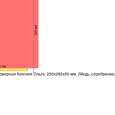
285 мм
0 мм
оверная Княгиня Ольга. 250х285х50 мм. (Медь, серебрение