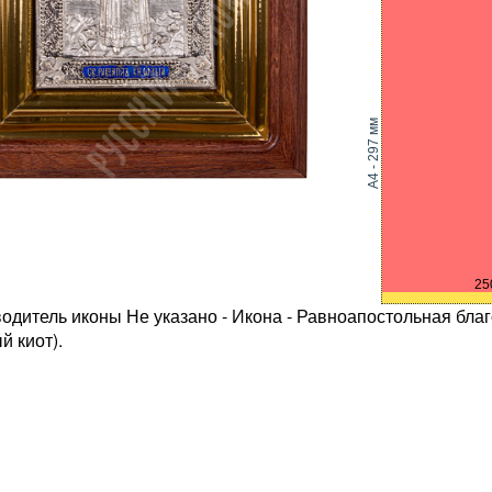
A4 - 297 мм
25
одитель иконы Не указано - Икона - Равноапостольная благ
й киот).