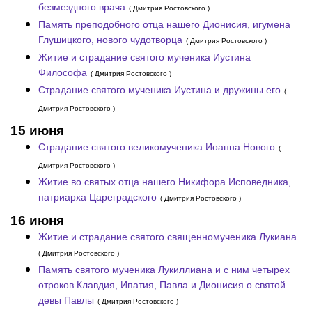
безмездного врача
( Дмитрия Ростовского )
Память преподобного отца нашего Дионисия, игумена
Глушицкого, нового чудотворца
( Дмитрия Ростовского )
Житие и страдание святого мученика Иустина
Философа
( Дмитрия Ростовского )
Страдание святого мученика Иустина и дружины его
(
Дмитрия Ростовского )
15 июня
Страдание святого великомученика Иоанна Нового
(
Дмитрия Ростовского )
Житие во святых отца нашего Никифора Исповедника,
патриарха Цареградского
( Дмитрия Ростовского )
16 июня
Житие и страдание святого священномученика Лукиана
( Дмитрия Ростовского )
Память святого мученика Лукиллиана и с ним четырех
отроков Клавдия, Ипатия, Павла и Дионисия о святой
девы Павлы
( Дмитрия Ростовского )