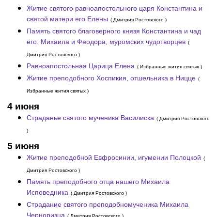
Житие святого равноапостольного царя Константина и
святой матери его Елены
( Дмитрия Ростовского )
Память святого благоверного князя Константина и чад
его: Михаила и Феодора, муромских чудотворцев
(
Дмитрия Ростовского )
Равноапостольная Царица Елена
( Избранные жития святых )
Житие преподобного Хоспикия, отшельника в Ницце
(
Избранные жития святых )
4 июня
Страданье святого мученика Василиска
( Дмитрия Ростовского
)
5 июня
Житие преподобной Евфросинии, игумении Полоцкой
(
Дмитрия Ростовского )
Память преподобного отца нашего Михаила
Исповедника
( Дмитрия Ростовского )
Страдание святого преподобномученика Михаила
Черноризца
( Дмитрия Ростовского )