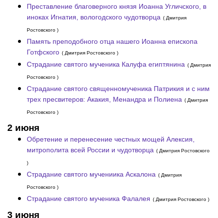
Преставление благоверного князя Иоанна Угличского, в
иноках Игнатия, вологодского чудотворца
( Дмитрия
Ростовского )
Память преподобного отца нашего Иоанна епископа
Готфского
( Дмитрия Ростовского )
Страдание святого мученика Калуфа египтянина
( Дмитрия
Ростовского )
Страдание святого священномученика Патрикия и с ним
трех пресвитеров: Акакия, Менандра и Полиена
( Дмитрия
Ростовского )
2 июня
Обретение и перенесение честных мощей Алексия,
митрополита всей России и чудотворца
( Дмитрия Ростовского
)
Страдание святого мучениика Аскалона
( Дмитрия
Ростовского )
Страдание святого мученика Фалалея
( Дмитрия Ростовского )
3 июня