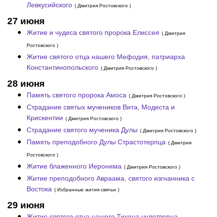
Левкусийского
( Дмитрия Ростовского )
27 июня
Житие и чудеса святого пророка Елиссея
( Дмитрия
Ростовского )
Житие святого отца нашего Мефодия, патриарха
Константинопольского
( Дмитрия Ростовского )
28 июня
Память святого пророка Амоса
( Дмитрия Ростовского )
Страдание святых мучеников Вита, Модеста и
Крискентии
( Дмитрия Ростовского )
Страдание святого мученика Дулы
( Дмитрия Ростовского )
Память преподобного Дулы Страстотерпца
( Дмитрия
Ростовского )
Житие блаженного Иеронима
( Дмитрия Ростовского )
Житие преподобного Авраама, святого изгнанника с
Востока
( Избранные жития святых )
29 июня
Житие святого отца нашего Тихона чудотворца,