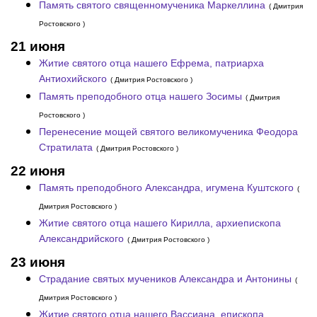
Память святого священномученика Маркеллина
( Дмитрия
Ростовского )
21 июня
Житие святого отца нашего Ефрема, патриарха
Антиохийского
( Дмитрия Ростовского )
Память преподобного отца нашего Зосимы
( Дмитрия
Ростовского )
Перенесение мощей святого великомученика Феодора
Стратилата
( Дмитрия Ростовского )
22 июня
Память преподобного Александра, игумена Куштского
(
Дмитрия Ростовского )
Житие святого отца нашего Кирилла, архиепископа
Александрийского
( Дмитрия Ростовского )
23 июня
Страдание святых мучеников Александра и Антонины
(
Дмитрия Ростовского )
Житие святого отца нашего Вассиана, епископа