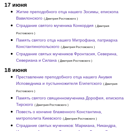
17 июня
Житие преподобного отца нашего Зосимы, епископа
Вавилонского
( Дмитрия Ростовского )
Страдание святого мученика Конкордия
( Дмитрия
Ростовского )
Память святого отца нашего Митрофана, патриарха
Константинопольского
( Дмитрия Ростовского )
Страдание святых мучеников Фронтасия, Северина,
Севериана и Силана
( Дмитрия Ростовского )
18 июня
Преставление преподобного отца нашего Анувия
Исповедника и пустынножителя Египетского
( Дмитрия
Ростовского )
Память святого священномученика Дорофея, епископа
Тирского
( Дмитрия Ростовского )
Повесть о кончине блаженного Константина,
митрополита Киевского
( Дмитрия Ростовского )
Страдание святых мучеников: Маркиана, Никандра,