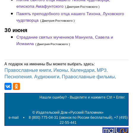
епископа Амафунтского
( Дмитрия Ростовского )
Память преподобного отца нашего Тихона, Луховского
чудотворца
( Дмитрия Ростовского )
30 июня
Страдание святых мучеников Мануила, Савела и
Исмаила
( Дмитрия Ростовского )
А подарок на именины Вы можете выбрать здесь:
Православные книги
.
Иконы
.
Календари
.
MP3.
Песнопения. Аудиокниги
.
Православные фильмы
.
Нашли ошибку? - Выделите и нажмите Ctrl + Enter.
©
Издательский Дом «Русский Паломник»
e-mail
• 8 (800) 775-04-31 (звонок по России бесплатный), +7 (495)
22-55-441