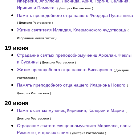
Иперехия, Аполлона, Леонида, Ария, Горгия, Селиния,
Ириния и Памвлга.
( Дмитрия Ростовского )
Память преподобного отца нашего Феодора Пустынника
( Дмитрия Ростовского )
Житие святителя Иллидия, Клермонского чудотворца
(
Избранные жития святых )
19 июня
Страдание святых преподобномучениц Архелаи, Феклы
и Сусанны
( Дмитрия Ростовского )
Житие преподобного отца нашего Виссариона
( Дмитрия
Ростовского )
Память преподобного отца нашего Илариона Нового
(
Дмитрия Ростовского )
20 июня
Память святых мучениц Кириакии, Калерии и Марии
(
Дмитрия Ростовского )
Страдание святого священномученика Маркелла, папы
Римского, и прочих с ним
( Дмитрия Ростовского )