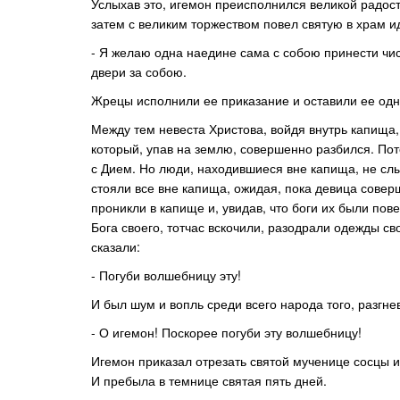
Услыхав это, игемон преисполнился великой радост
затем с великим торжеством повел святую в храм ид
- Я желаю одна наедине сама с собою принести чис
двери за собою.
Жрецы исполнили ее приказание и оставили ее одну
Между тем невеста Христова, войдя внутрь капища, 
который, упав на землю, совершенно разбился. Пото
с Дием. Но люди, находившиеся вне капища, не слыш
стояли все вне капища, ожидая, пока девица совер
проникли в капище и, увидав, что боги их были по
Бога своего, тотчас вскочили, разодрали одежды св
сказали:
- Погуби волшебницу эту!
И был шум и вопль среди всего народа того, разгне
- О игемон! Поскорее погуби эту волшебницу!
Игемон приказал отрезать святой мученице сосцы и
И пребыла в темнице святая пять дней.