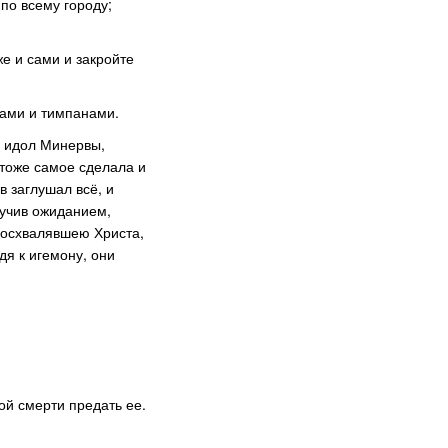
по всему городу;
е и сами и закройте
бами и тимпанами.
и идол Минервы,
 тоже самое сделала и
в заглушал всё, и
кучив ожиданием,
 восхвалявшею Христа,
дя к игемону, они
ой смерти предать ее.