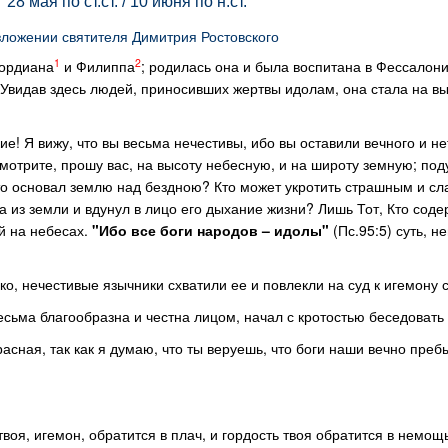
28 мая по ст.ст. / 10 июня по н.ст.
зложении святителя Димитрия Ростовского
1
2
Гордиана
и Филиппа
; родилась она и была воспитана в Фессалон
 Увидав здесь людей, приносивших жертвы идолам, она стала на вы
! Я вижу, что вы весьма нечестивы, ибо вы оставили вечного и не
отрите, прошу вас, на высоту небесную, и на широту земную; под
Кто основал землю над бездною? Кто может укротить страшным и 
а из земли и вдунул в лицо его дыхание жизни? Лишь Тот, Кто сод
й на небесах.
"Ибо все боги народов – идолы"
(Пс.95:5) суть, 
мко, нечестивые язычники схватили ее и повлекли на суд к игемону
есьма благообразна и честна лицом, начал с кротостью беседовать с
расная, так как я думаю, что ты веруешь, что боги наши вечно преб
воя, игемон, обратится в плач, и гордость твоя обратится в немощь