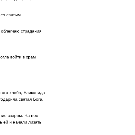
 со святым
ю облегчаю страдания
огла войти в храм
этого хлеба, Еликонида
годарила святая Бога,
ние зверям. На нее
ь ей и начали лизать