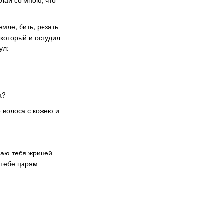
елай со мною, что
мле, бить, резать
 который и остудил
ул:
а?
 волоса с кожею и
елаю тебя жрицей
 тебе царям