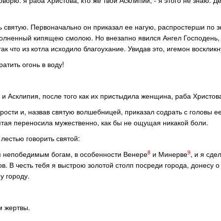
оворю: я раба Христова; кто же твой Асклипий, - я этого не знаю. Д
ь святую. Первоначально он приказал ее нагую, распростерши по зе
аполненный кипящею смолою. Но внезапно явился Ангел Господень,
ак что из котла исходило благоухание. Увидав это, игемон воскликн
атить огонь в воду!
и Асклипия, после того как их пристыдила женщина, раба Христов
ости и, назвав святую волшебницей, приказал содрать с головы ее
вятая переносила мужественно, как бы не ощущая никакой боли.
 лестью говорить святой:
8
9
м непобедимым богам, в особенности Венере
и Минерве
, и я сд
в. В честь тебя я выстрою золотой столп посреди города, донесу о
у городу.
м жертвы.