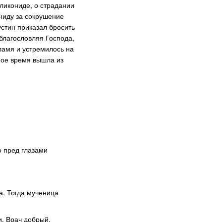
ликониде, о страдании
ониду за сокрушение
устин приказал бросить
 благословляя Господа,
ламя и устремилось на
ное время вышла из
ю пред глазами
ла. Тогда мученица
и, Врач добрый,