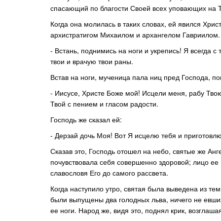
спасающий по благости Своей всех уповающих на 
Когда она молилась в таких словах, ей явился Хри
архистратигом Михаилом и архангелом Гавриилом. П
- Встань, поднимись на ноги и укрепись! Я всегда
твои и врачую твои раны.
Встав на ноги, мученица пала ниц пред Господа, по
- Иисусе, Христе Боже мой! Исцели меня, рабу Твою
Твой с пением и гласом радости.
Господь же сказал ей:
- Дерзай дочь Моя! Вот Я исцелю тебя и приготовл
Сказав это, Господь отошел на небо, святые же Анг
почувствовала себя совершенно здоровой; лицо ее п
славословя Его до самого рассвета.
Когда наступило утро, святая была выведена из те
были выпущены два голодных льва, ничего не евших
ее ноги. Народ же, видя это, поднял крик, возглаша