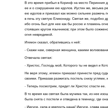
В это время прибыл в Коринф на место Перинния д
ее и о сокрушении ею идолов. Иустин же, весьма р
ею идолов и приказал как можно сильнее разжечь п
в печь эту святую Еликониду. Святая же, подобно 
ибо огонь был для нее как бы росою и пламень ог
стоявших кругом язычников; при этом было сожжен
огня невредимой.
Игемон сказал, обратившись к ней:
- Скажи нам, скверная женщина, какими волхвован
Отвечала святая:
- Христос, Господь мой, Которого ты не видел и Ко
Не веря этому, игемон приказал принести пред суд
своими. Приказав разжигать постель снизу углями, 
- Теперь посмотрим, придет ли Христос спасти ее.
В то время как святая была мучима так, из нее изош
была снята с постели и отведена в темницу, где он
- Иисусе, сила и крепость наша! Иисусе, слава на