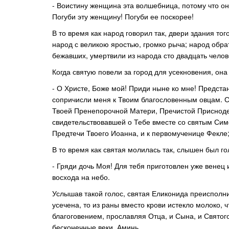
- Воистину женщина эта волшебница, потому что он
Погуби эту женщину! Погуби ее поскорее!
В то время как народ говорил так, двери здания т
народ с великою яростью, громко рыча; народ обра
бежавших, умертвили из народа сто двадцать челове
Когда святую повели за город для усекновения, она 
- О Христе, Боже мой! Приди ныне ко мне! Предста
сопричисли меня к Твоим благословенным овцам. Со
Твоей Пренепорочной Матери, Пречистой Присноде
свидетельствовавшей о Тебе вместе со святым Сим
Предтечи Твоего Иоанна, и к первомученице Фекле;
В то время как святая молилась так, слышен был го
- Гряди дочь Моя! Для тебя приготовлен уже венец
восхода на небо.
Услышав такой голос, святая Еликонида преисполни
усечена, то из раны вместо крови истекло молоко, 
благоговением, прославляя Отца, и Сына, и Святого
бесконечные веки. Аминь.