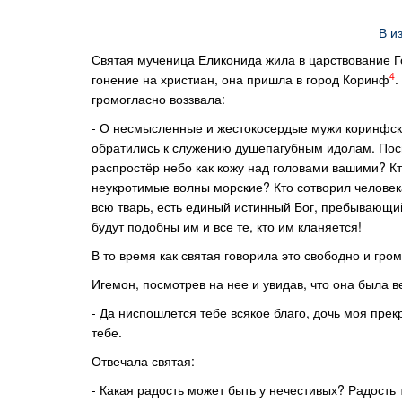
В и
Святая мученица Еликонида жила в царствование 
4
гонение на христиан, она пришла в город Коринф
.
громогласно воззвала:
- О несмысленные и жестокосердые мужи коринфские
обратились к служению душепагубным идолам. Посм
распростёр небо как кожу над головами вашими? 
неукротимые волны морские? Кто сотворил человек
всю тварь, есть единый истинный Бог, пребывающи
будут подобны им и все те, кто им кланяется!
В то время как святая говорила это свободно и гро
Игемон, посмотрев на нее и увидав, что она была в
- Да ниспошлется тебе всякое благо, дочь моя прек
тебе.
Отвечала святая:
- Какая радость может быть у нечестивых? Радость т