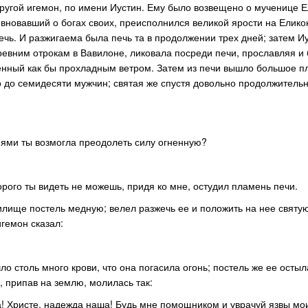
ругой игемон, по имени Иустин. Ему было возвещено о мученице Е
евновавший о богах своих, преисполнился великой ярости на Елик
ечь. И разжигаема была печь та в продолжении трех дней; затем И
древним отрокам в Вавилоне, ликовала посреди печи, прославляя и
ненный как бы прохладным ветром. Затем из печи вышло большое п
о до семидесяти мужчин; святая же спустя довольно продолжитель
иями ты возмогла преодолеть силу огненную?
торого ты видеть не можешь, придя ко мне, остудил пламень печи.
илище постель медную; велел разжечь ее и положить на нее святу
игемон сказал:
ло столь много крови, что она погасила огонь; постель же ее осты
а, припав на землю, молилась так:
ша! Христе, надежда наша! Будь мне помощником и уврачуй язвы мо