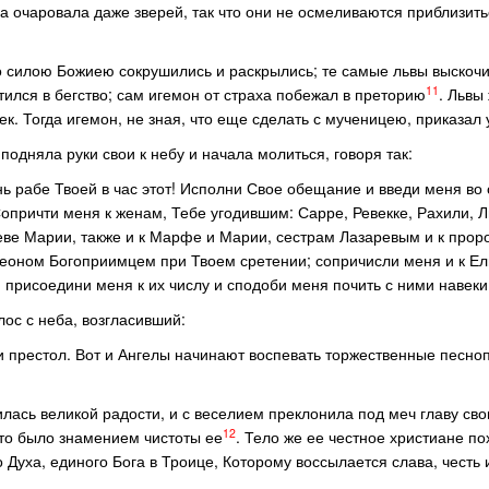
а очаровала даже зверей, так что они не осмеливаются приблизитьс
ого силою Божиею сокрушились и раскрылись; те самые львы выскоч
11
тился в бегство; сам игемон от страха побежал в преторию
. Львы
к. Тогда игемон, не зная, что еще сделать с мученицею, приказал 
подняла руки свои к небу и начала молиться, говоря так:
нь рабе Твоей в час этот! Исполни Свое обещание и введи меня во 
причти меня к женам, Тебе угодившим: Сарре, Ревекке, Рахили, Л
ве Марии, также и к Марфе и Марии, сестрам Лазаревым и к прор
еоном Богоприимцем при Твоем сретении; сопричисли меня и к Ел
 присоедини меня к их числу и сподоби меня почить с ними навеки
лос с неба, возгласивший:
 и престол. Вот и Ангелы начинают воспевать торжественные песно
лась великой радости, и с веселием преклонила под меч главу сво
12
что было знамением чистоты ее
. Тело же ее честное христиане п
 Духа, единого Бога в Троице, Которому воссылается слава, честь 