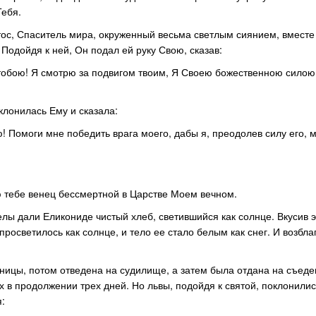
Тебя.
стос, Спаситель мира, окруженный весьма светлым сиянием, вместе
одойдя к ней, Он подал ей руку Свою, сказав:
 с тобою! Я смотрю за подвигом твоим, Я Своею божественною сило
клонилась Ему и сказала:
! Помоги мне победить врага моего, дабы я, преодолев силу его, м
ю тебе венец бессмертной в Царстве Моем вечном.
елы дали Еликониде чистый хлеб, светившийся как солнце. Вкусив 
росветилось как солнце, и тело ее стало белым как снег. И возбла
мницы, потом отведена на судилище, а затем была отдана на съеде
 в продолжении трех дней. Но львы, подойдя к святой, поклонилис
я: