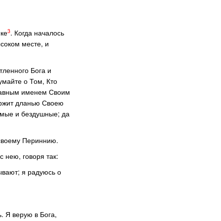
3
ике
. Когда началось
соком месте, и
тленного Бога и
умайте о Том, Кто
славным именем Своим
ержит дланью Своею
немые и бездушные; да
 своему Периннию.
 нею, говоря так:
ывают; я радуюсь о
. Я верую в Бога,