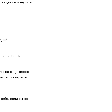
ю надеюсь получить
идой.
ения и раны.
лы на отца твоего
месте с скверною
 тебя, если ты не