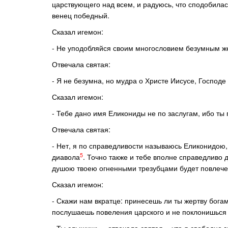
царствующего над всем, и радуюсь, что сподобилас
венец победный.
Сказал игемон:
- Не уподобляйся своим многословием безумным же
Отвечала святая:
- Я не безумна, но мудра о Христе Иисусе, Господ
Сказал игемон:
- Тебе дано имя Еликониды не по заслугам, ибо ты 
Отвечала святая:
- Нет, я по справедливости называюсь Еликонидою,
5
диавола
. Точно также и тебе вполне справедливо 
душою твоею огненными трезубцами будет повлечен
Сказал игемон:
- Скажи нам вкратце: принесешь ли ты жертву бога
послушаешь повеления царского и не поклонишься