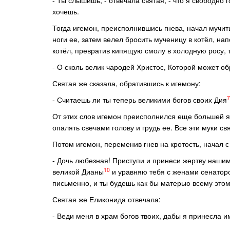
- Ты слышишь, - отвечала святая, - что я свободно г
хочешь.
Тогда игемон, преисполнившись гнева, начал мучит
ноги ее, затем велел бросить мученицу в котёл, н
котёл, превратив кипящую смолу в холодную росу, т
- О сколь велик чародей Христос, Которой может обр
Святая же сказала, обратившись к игемону:
7
- Считаешь ли ты теперь великими богов своих Дия
От этих слов игемон преисполнился еще большей яр
опалять свечами голову и грудь ее. Все эти муки с
Потом игемон, переменив гнев на кротость, начал с
- Дочь любезная! Приступи и принеси жертву наши
10
великой Дианы
и уравняю тебя с женами сенаторо
письменно, и ты будешь как бы матерью всему этом
Святая же Еликонида отвечала:
- Веди меня в храм богов твоих, дабы я принесла и