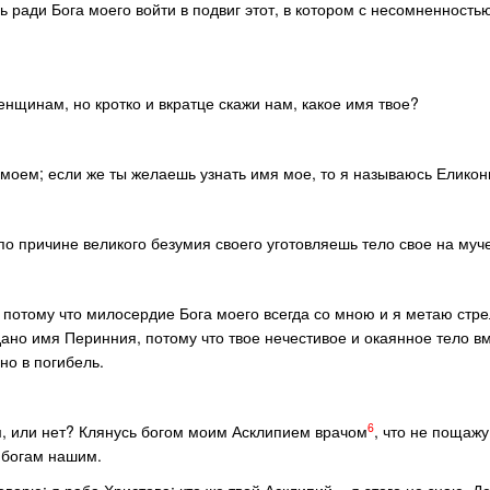
ь ради Бога моего войти в подвиг этот, в котором с несомненность
нщинам, но кротко и вкратце скажи нам, какое имя твое?
е моем; если же ты желаешь узнать имя мое, то я называюсь Еликон
по причине великого безумия своего уготовляешь тело свое на муч
 потому что милосердие Бога моего всегда со мною и я метаю стре
дано имя Перинния, потому что твое нечестивое и окаянное тело в
о в погибель.
6
м, или нет? Клянусь богом моим Асклипием врачом
, что не пощажу
 богам нашим.