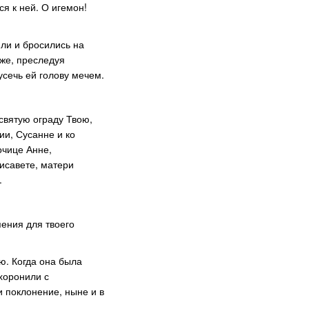
я к ней. О игемон!
или и бросились на
 же, преследуя
усечь ей голову мечем.
святую ограду Твою,
ии, Сусанне и ко
очице Анне,
исавете, матери
.
пения для твоего
ю. Когда она была
охоронили с
и поклонение, ныне и в