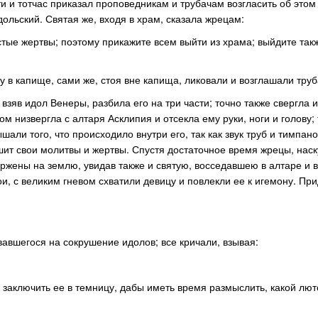
и и тотчас приказал проповедникам и трубачам возгласить об этом 
ольский. Святая же, входя в храм, сказала жрецам:
тые жертвы; поэтому прикажите всем выйти из храма; выйдите такж
 в капище, сами же, стоя вне капища, ликовали и возглашали тру
взяв идол Венеры, разбила его на три части; точно также свергла 
м низвергла с алтаря Асклипия и отсекла ему руки, ноги и голову;
али того, что происходило внутри его, так как звук труб и тимпано
шит свои молитвы и жертвы. Спустя достаточное время жрецы, нас
вержены на землю, увидав также и святую, восседавшею в алтаре и
ои, с великим гневом схватили девицу и повлекли ее к игемону. При
вавшегося на сокрушение идолов; все кричали, взывая:
 заключить ее в темницу, дабы иметь время размыслить, какой лют