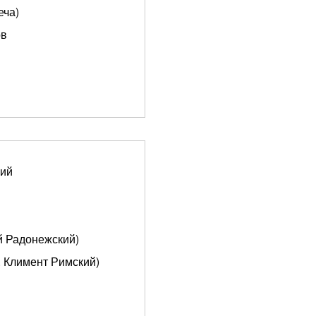
еча)
ов
кий
ий Радонежский)
. Климент Римский)