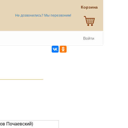
Корзина
Не дозвонились? Мы перезвоним!
Войти
Иов Почаевский)