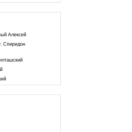
ный Алексей
т. Спиридон
илташский
ий
кий