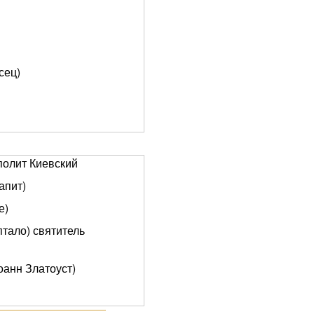
сец)
полит Киевский
апит)
е)
птало) святитель
оанн Златоуст)