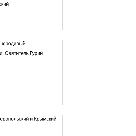
ский
и юродивый
и. Святитель Гурий
феропольский и Крымский