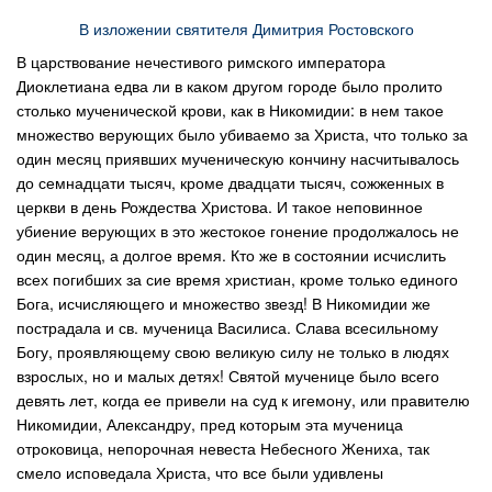
В изложении святителя Димитрия Ростовского
В царствование нечестивого римского императора
Диоклетиана едва ли в каком другом городе было пролито
столько мученической крови, как в Никомидии: в нем такое
множество верующих было убиваемо за Христа, что только за
один месяц приявших мученическую кончину насчитывалось
до семнадцати тысяч, кроме двадцати тысяч, сожженных в
церкви в день Рождества Христова. И такое неповинное
убиение верующих в это жестокое гонение продолжалось не
один месяц, а долгое время. Кто же в состоянии исчислить
всех погибших за сие время христиан, кроме только единого
Бога, исчисляющего и множество звезд! В Никомидии же
пострадала и св. мученица Василиса. Слава всесильному
Богу, проявляющему свою великую силу не только в людях
взрослых, но и малых детях! Святой мученице было всего
девять лет, когда ее привели на суд к игемону, или правителю
Никомидии, Александру, пред которым эта мученица
отроковица, непорочная невеста Небесного Жениха, так
смело исповедала Христа, что все были удивлены