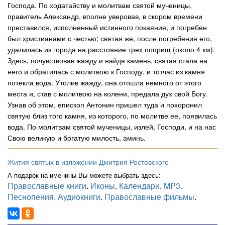
Господа. По ходатайству и молитвам святой мученицы,
правитель Александр, вполне уверовав, в скором времени
преставился, исполненный истинного покаяния, и погребен
был христианами с честью; святая же, после погребения его,
удалилась из города на расстояние трех поприщ (около 4 км).
Здесь, почувствовав жажду и найдя камень, святая стала на
него и обратилась с молитвою к Господу, и тотчас из камня
потекла вода. Утолив жажду, она отошла немного от этого
места и, став с молитвою на колени, предала дух свой Богу.
Узнав об этом, епископ Антонин пришел туда и похоронил
святую близ того камня, из которого, по молитве ее, появилась
вода. По молитвам святой мученицы, излей, Господи, и на нас
Свою великую и богатую милость, аминь.
Жития святых в изложении Дмитрия Ростовского
А подарок на именины Вы можете выбрать здесь:
Православные книги
.
Иконы
.
Календари
.
MP3.
Песнопения. Аудиокниги
.
Православные фильмы
.