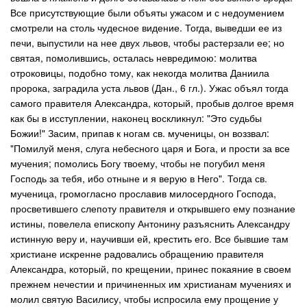
Все присутствующие были объяты ужасом и с недоумением
смотрели на столь чудесное видение. Тогда, выведши ее из
печи, выпустили на нее двух львов, чтобы растерзали ее; но
святая, помолившись, осталась невредимою: молитва
отроковицы, подобно тому, как некогда молитва Даниила
пророка, заградила уста львов (Дан., 6 гл.). Ужас объял тогда
самого правителя Александра, который, пробыв долгое время
как бы в исступлении, наконец воскликнул: "Это судьбы
Божии!" Засим, припав к ногам св. мученицы, он воззвал:
"Помилуй меня, слуга небесного царя и Бога, и прости за все
мучения; помолись Богу твоему, чтобы не погубил меня
Господь за тебя, ибо отныне и я верую в Него". Тогда св.
мученица, громогласно прославив милосердного Господа,
просветившего слепоту правителя и открывшего ему познание
истины, повелела епископу Антонину разъяснить Александру
истинную веру и, научивши ей, крестить его. Все бывшие там
христиане искренне радовались обращению правителя
Александра, который, по крещении, принес покаяние в своем
прежнем нечестии и причиненных им христианам мучениях и
молил святую Василису, чтобы испросила ему прощение у