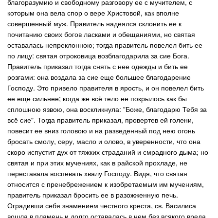
благоразумию и свободному разговору ее с мучителем, с
которым она вела спор о вере Христовой, как вполне
совершенный муж. Правитель надеялся склонить ее к
почитанию своих богов ласками и обещаниями, но святая
оставалась непреклонною; тогда правитель повелел бить ее
по лицу: святая отроковица возблагодарила за сие Бога.
Правитель приказал тогда снять с нее одежды и бить ее
розгами: она воздала за сие еще большее благодарение
Господу. Это привело правителя в ярость, и он повелел бить
ее еще сильнее; когда же всё тело ее покрылось как бы
сплошною язвою, она воскликнула: "Боже, благодарю Тебя за
всё сие". Тогда правитель приказал, провертев ей голени,
повесит ее вниз головою и на разведенный под нею огонь
бросать смолу, серу, масло и олово, в уверенности, что она
скоро испустит дух от тяжких страданий и смрадного дыма; но
святая и при этих мучениях, как в райской прохладе, не
переставала воспевать хвалу Господу. Видя, что святая
относится с пренебрежением к изобретаемым им мучениям,
правитель приказал бросить ее в разожженную печь.
Оградивши себя знамением честного креста, св. Василиса
вошла в пламень и долго оставалась в нем без всякого вреда.