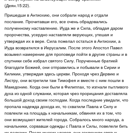
(Деян.15:22).
Пришедши в Антиохию, они собрали народ и отдали
послание. Прочитавши его, все очень обрадовались
полученному наставлению. Иуда же и Сила, обладая даром
пророчества, усердно наставляли верующих, утешая и
утверждая их в вере. Сила пожелал остаться в Антиохии, а
Иуда возвратился в Иерусалим. После этого Апостол Павел
возымел намерение для проповеди пойти в другие страны и в
спутники себе избрал святого Силу. Порученные братией
благодати Божией, они отправились и побывали в Сирии и
Киликии, утверждая здесь церкви. Проходя чрез Дервию и
Листру, они встретили там Тимофея и вместе с ним пошли в
Македонию. Когда они были в Филиппах, то изгнали пытливого
духа из одной служанки, которая чрез прорицания доставляла
большой доход своим господам. Когда последние увидали, что
пропала надежда дохода их, то схватили Павла и Силу и
повлекли на площадь к начальникам, обвиняя их в том, что
они возмущают жителей города. Собралось много народа, а
начальники, сорвавши одежды с Павла и Силы, повелели бить
их палками. После многих ударов, они заключили святых