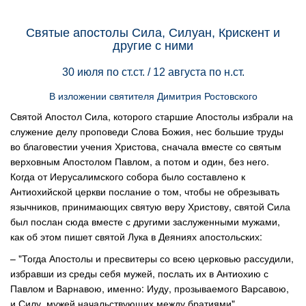
Святые апостолы Сила, Силуан, Крискент и
другие с ними
30 июля по ст.ст. / 12 августа по н.ст.
В изложении святителя Димитрия Ростовского
Святой Апостол Сила, которого старшие Апостолы избрали на
служение делу проповеди Слова Божия, нес большие труды
во благовестии учения Христова, сначала вместе со святым
верховным Апостолом Павлом, а потом и один, без него.
Когда от Иерусалимского собора было составлено к
Антиохийской церкви послание о том, чтобы не обрезывать
язычников, принимающих святую веру Христову, святой Сила
был послан сюда вместе с другими заслуженными мужами,
как об этом пишет святой Лука в Деяниях апостольских:
– "Тогда Апостолы и пресвитеры со всею церковью рассудили,
избравши из среды себя мужей, послать их в Антиохию с
Павлом и Варнавою, именно: Иуду, прозываемого Варсавою,
и Силу, мужей начальствующих между братиями"