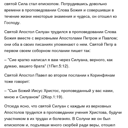
святой Сила стал епископом. Потрудившись довольно
времени в проповедовании Слова Божия и совершивши в
течение жизни некоторые знамения и чудеса, он отошел ко
Господу.
Святой Апостол Силуан трудился в проповедовании Слова
Божия вместе с верховными Апостолами Петром и Павлом;
они оба в своих писаниях упоминают о нем. Святой Петр в
первом своем соборном послании пишет так:
– "Сие кратко написал я вам через Силуана, верного, как
думаю, вашего брата" (1Пет.5:12).
Святой Апостол Павел во втором послании к Коринфянам
тоже говорит:
– "Сын Божий Иисус Христос, проповеданный у вас нами,
мною и Силуаном" (2Кор.1:19).
Отсюда ясно, что святой Силуан с каждым из верховных
Апостолов трудился в проповедании учения Христова, будучи
участником в их трудах и болезнях. В Солуни же он был
епископом и, подъявши много скорбей ради веры, отошел