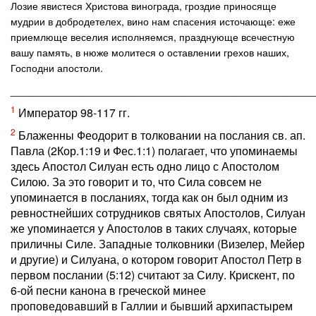
Лозие явистеся Христова винограда, гроздие приносяще
мудрии в добродетелех, вино нам спасения источающе: еже
приемлюще веселия исполняемся, празднующе всечестную
вашу память, в нюже молитеся о оставлении грехов наших,
Господни апостоли.
________________________________________________
1
Император 98-117 гг.
2
Блаженны Феодорит в толковании на послания св. ап.
Павла (2Кор.1:19 и Фес.1:1) полагает, что упоминаемы
здесь Апостол Силуан есть одно лицо с Апостолом
Силою. За это говорит и то, что Сила совсем не
упоминается в посланиях, тогда как он был одним из
ревностнейших сотрудников святых Апостолов, Силуан
же упоминается у Апостолов в таких случаях, которые
приличны Силе. Западные толковники (Визелер, Мейер
и другие) и Силуана, о котором говорит Апостол Петр в
первом послании (5:12) считают за Силу. Крискент, по
6-ой песни канона в греческой минее
проповедовавший в Галлии и бывший архипастырем