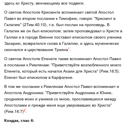
здесь ко Христу, венчающему все подвиги.
О святом Апостоле Крискенте вспоминает святой Апостол
Павел во втором послании к Тимофею, говоря: "Крискент в
Галатию" (2Тим.40:10), т.е. был послан на проповедь. В
Галатии же он был епископом: затем проповедовал о Христе в
Галлии и в городе Виенне поставил епископом своего ученика
Захарию, возвратился снова в Галатию, и здесь мученически
1
скончался в царствование Траяна
.
О святом Апостоле Епенете также вспоминает Апостол Павел
в послании к Римлянам: "Приветствуйте возлюбленного моего
Епенета, который есть начаток Ахаии для Христа" (Рим.16:5).
Епенет был епископом в Карфагене.
В том же послании к Римлянам Апостол Павел вспоминает и
Апостола Андроника: "Приветствуйте Андроника и Юнию,
сродников моих и узников со мною, прославившихся между
Апостолами и прежде меня еще уверовавших во Христа"
2
(Рим.16:7)
.
Кондак, глас 4: