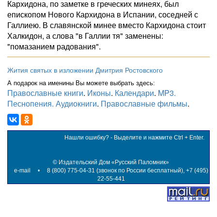
Кархидона, по заметке в греческих минеях, был
епископом Нового Кархидона в Испании, соседней с
Галлиею. В славянской минее вместо Кархидона стоит
Халкидон, а слова "в Галлии тя" заменены:
"помазанием радования".
Жития святых в изложении Дмитрия Ростовского
А подарок на именины Вы можете выбрать здесь:
Православные книги
.
Иконы
.
Календари
.
MP3.
Песнопения. Аудиокниги
.
Православные фильмы
.
Нашли ошибку? - Выделите и нажмите Ctrl + Enter.
©
Издательский Дом «Русский Паломник»
e-mail
• 8 (800) 775-04-31 (звонок по России бесплатный), +7 (495)
22-55-441