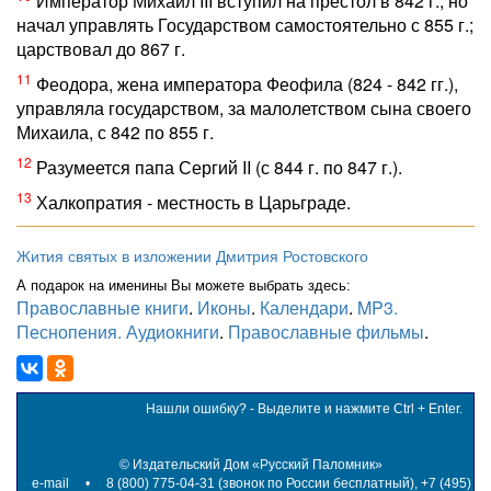
Император Михаил III вступил на престол в 842 г., но
начал управлять Государством самостоятельно с 855 г.;
царствовал до 867 г.
11
Феодора, жена императора Феофила (824 - 842 гг.),
управляла государством, за малолетством сына своего
Михаила, с 842 по 855 г.
12
Разумеется папа Сергий II (с 844 г. по 847 г.).
13
Халкопратия - местность в Царьграде.
Жития святых в изложении Дмитрия Ростовского
А подарок на именины Вы можете выбрать здесь:
Православные книги
.
Иконы
.
Календари
.
MP3.
Песнопения. Аудиокниги
.
Православные фильмы
.
Нашли ошибку? - Выделите и нажмите Ctrl + Enter.
©
Издательский Дом «Русский Паломник»
e-mail
• 8 (800) 775-04-31 (звонок по России бесплатный), +7 (495)