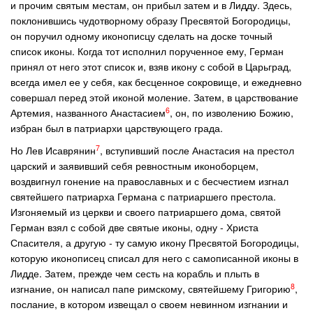
и прочим святым местам, он прибыл затем и в Лидду. Здесь,
поклонившись чудотворному образу Пресвятой Богородицы,
он поручил одному иконописцу сделать на доске точный
список иконы. Когда тот исполнил порученное ему, Герман
принял от него этот список и, взяв икону с собой в Царьград,
всегда имел ее у себя, как бесценное сокровище, и ежедневно
совершал перед этой иконой моление. Затем, в царствование
6
Артемия, названного Анастасием
, он, по изволению Божию,
избран был в патриархи царствующего града.
7
Но Лев Исаврянин
, вступивший после Анастасия на престол
царский и заявивший себя ревностным иконоборцем,
воздвигнул гонение на православных и с бесчестием изгнал
святейшего патриарха Германа с патриаршего престола.
Изгоняемый из церкви и своего патриаршего дома, святой
Герман взял с собой две святые иконы, одну - Христа
Спасителя, а другую - ту самую икону Пресвятой Богородицы,
которую иконописец списал для него с самописанной иконы в
Лидде. Затем, прежде чем сесть на корабль и плыть в
8
изгнание, он написал папе римскому, святейшему Григорию
,
послание, в котором извещал о своем невинном изгнании и