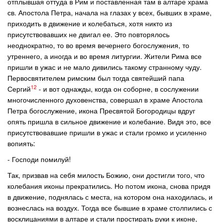
отплывшая оттуда в Рим и поставленная там в алтаре храма
св. Апостола Петра, начала на глазах у всех, бывших в храме,
приходить в движение и колебаться, хотя никто из
присутствовавших не двигал ее. Это повторялось
неоднократно, то во время вечернего богослужения, то
утреннего, а иногда и во время литургии. Жители Рима все
пришли в ужас и не мало дивились такому странному чуду.
Первосвятителем римским был тогда святейший папа
12
Сергий
- и вот однажды, когда он соборне, в сослужении
многочисленного духовенства, совершал в храме Апостола
Петра богослужение, икона Пресвятой Богородицы вдруг
опять пришла в сильное движение и колебание. Видя это, все
присутствовавшие пришли в ужас и стали громко и усиленно
вопиять:
- Господи помилуй!
Так, призвав на себя милость Божию, они достигли того, что
колебания иконы прекратились. Но потом икона, снова придя
в движение, поднялась с места, на котором она находилась, и
вознеслась на воздух. Тогда все бывшие в храме столпились с
восклицаниями в алтаре и стали простирать руки к иконе,