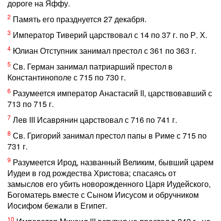
дороге на Яффу.
2
Память его празднуется 27 декабря.
3
Император Тиверий царствовал с 14 по 37 г. по Р. Х.
4
Юлиан Отступник занимал престол с 361 по 363 г.
5
Св. Герман занимал патриарший престол в
Константинополе с 715 по 730 г.
6
Разумеется император Анастасий II, царствовавший с
713 по 715 г.
7
Лев III Исаврянин царствовал с 716 по 741 г.
8
Св. Григорий занимал престол папы в Риме с 715 по
731 г.
9
Разумеется Ирод, названный Великим, бывший царем
Иудеи в год рождества Христова; спасаясь от
замыслов его убить новорожденного Царя Иудейского,
Богоматерь вместе с Сыном Иисусом и обручником
Иосифом бежали в Египет.
10