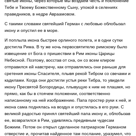
святые иконы, через которые мы воздаем честь и поклонение
Тебе и Твоему Божественному Сыну, упокой в селениях
праведников, в недре Авраамовом.
С такими словами святейший Герман с любовью облобызал
икону и опустил ее в море.
И поплыла икона быстрее орлиного полета, и в одни сутки
достигла Рима. В ту же ночь первосвятителю римскому было
извещение от Бога о пришествии в Рим иконы Царицы
Небесной. Поэтому, восстав от сна, он со всем клиром
отправился ей навстречу, как отправлялись они раньше для
сретения иконы Спасителя, плывя рекой Тибром со свечами и
кадилами. Когда они достигли устья реки Тибра, то увидели
икону Пресвятой Богородицы, плывущую к ним не плашмя, но
прямо, как бы в стоячем положении, соответственно
написанному на ней изображению. Папа простер руки к ней, и
икона сама поднялась на воздух и опустилась в его руки. С
великой радостью принял святейший папа икону и, облобызав
ее, возвратился в Рим, удивляясь предивным чудесам
Божиим. Потом он открыл сделанное патриархом Германом
отверстие и, прочитав найденное там послание, уразумел, что