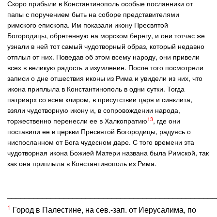
Скоро прибыли в Константинополь особые посланники от
папы с поручением быть на соборе представителями
римского епископа. Им показали икону Пресвятой
Богородицы, обретенную на морском берегу, и они тотчас же
узнали в ней тот самый чудотворный образ, который недавно
отплыл от них. Поведав об этом всему народу, они привели
всех в великую радость и изумление. После того посмотрели
записи о дне отшествия иконы из Рима и увидели из них, что
икона приплыла в Константинополь в одни сутки. Тогда
патриарх со всем клиром, в присутствии царя и синклита,
взяли чудотворную икону и, в сопровождении народа,
13
торжественно перенесли ее в Халкопратию
, где они
поставили ее в церкви Пресвятой Богородицы, радуясь о
ниспосланном от Бога чудесном даре. С того времени эта
чудотворная икона Божией Матери названа была Римской, так
как она приплыла в Константинополь из Рима.
________________________________________________
1
Город в Палестине, на сев.-зап. от Иерусалима, по