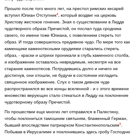
Прошло после того много лет, на престол римских кесарей
4
вступил Юлиан Отступник
, который воздвиг на церковь
Христову жестокое гонение. Зная о существовании в Лидде
чудотворного образа Пречистой, он послал туда сродника
своего, по имени тоже Юлиана, с повелением стереть тот
образ. И тогда совершилось предивное чудо. По мере того как
каменщики каменотесными орудиями старались стереть
образ, - краски и штрихи проникали в глубь каменного столба,
и изображение оставалось невредимым, несмотря на все
старание каменотесов. Потрудившись долго и ничего не
достигнув, они отошли, не будучи в состоянии изгладить
священное изображение. Слух о таком дивном чуде
распространился во все концы вселенной - и с этого времени
множество верующих стало стекаться в Лидду на поклонение
чудотворному образу Пречистой.
По прошествии еще многих лет отправился в Палестину,
чтобы поклониться тамошним святыням, блаженный Герман,
5
бывший впоследствии патриархом Константинопольским
.
Побывав в Иерусалиме и поклонившись здесь гробу Господню