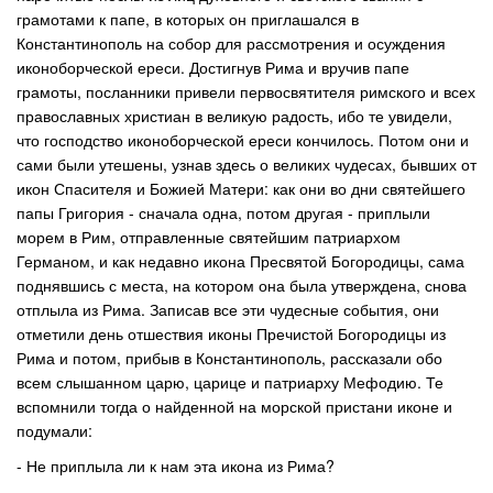
грамотами к папе, в которых он приглашался в
Константинополь на собор для рассмотрения и осуждения
иконоборческой ереси. Достигнув Рима и вручив папе
грамоты, посланники привели первосвятителя римского и всех
православных христиан в великую радость, ибо те увидели,
что господство иконоборческой ереси кончилось. Потом они и
сами были утешены, узнав здесь о великих чудесах, бывших от
икон Спасителя и Божией Матери: как они во дни святейшего
папы Григория - сначала одна, потом другая - приплыли
морем в Рим, отправленные святейшим патриархом
Германом, и как недавно икона Пресвятой Богородицы, сама
поднявшись с места, на котором она была утверждена, снова
отплыла из Рима. Записав все эти чудесные события, они
отметили день отшествия иконы Пречистой Богородицы из
Рима и потом, прибыв в Константинополь, рассказали обо
всем слышанном царю, царице и патриарху Мефодию. Те
вспомнили тогда о найденной на морской пристани иконе и
подумали:
- Не приплыла ли к нам эта икона из Рима?