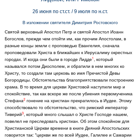
26 июня по ст.ст. / 9 июля по н.ст.
В изложении святителя Димитрия Ростовского
Святой верховный Апостол Петр и святой Апостол Иоанн
Богослов, прежде чем отойти им, как прочим Апостолам, в
разные концы земли с проповедью Евангелия, сначала
проповедовали Христа в ближайших к Иерусалиму окрестных
1
городах. И когда они были в городе Лидде
, который
назывался потом Диосполем, и обратили в нем многих ко
Христу, то создали там церковь во имя Пречистой Девы
Богородицы. Обстоятельства благоприятствовали построению
храма. В то время для церкви Христовой наступили мир и
спокойствие, так как вскоре же после убиения первомученика
2
Стефана
гонение на христиан прекратилось в Иудее. Этому
способствовало то обстоятельство, что римский император
3
Тиверий
, который много слышал о Христе Господе нашем,
повелел не преследовать христиан. Об этом спокойном для
Христианской Церкви времени в книге Деяний Апостольских
говорится так: "церкви же по всей Иудее, Галилее и Самарии