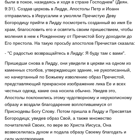
были в покое, назидаясь и ходя в страхе Господнем" (Деян.
9:31). Создав церковь в Лидде, Апостолы Петр и Иоанн
отправились в Иерусалим и умоляли Пречистую Деву
Богородицу прийти в Лидду посмотреть созданный во имя Ее
храм, благословить его и освятить своим пришествием, чтобы
моления в нем к Рожденному от Пречистой Богу доходили до
Его престола. На такую просьбу апостолов Пречистая сказала:
- "С радостью возвращайтесь в Лидду: Я буду там с вами".
Пришедши снова в Лидду, они увидели в церкви на одном из
каменных столбов, утверждающих здание, не рукописанный,
но начертанный по Божьему изволению образ Пречистой,
представляющий прекрасное изображение лика Ее и всех
честных одежд, какие она носила обычно. Увидев это,
Апостолы поклонились этому чудотворному и нерукописному
образу и воздали благодарение воплотившемуся от
Приснодевы Богу Слову. Потом пришла в Лидду и Пресвятая
Богородица; увидев образ Свой, а также множество
почитателей Своих, по вере во Христа Иисуса, Она
возвеселилась духом и подала образу Своему благодать и
силу чудотворения.