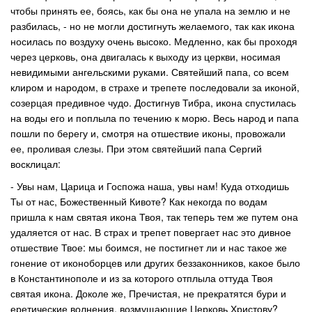
чтобы принять ее, боясь, как бы она не упала на землю и не
разбилась, - но не могли достигнуть желаемого, так как икона
носилась по воздуху очень высоко. Медленно, как бы проходя
через церковь, она двигалась к выходу из церкви, носимая
невидимыми ангельскими руками. Святейший папа, со всем
клиром и народом, в страхе и трепете последовали за иконой,
созерцая предивное чудо. Достигнув Тибра, икона спустилась
на воды его и поплыла по течению к морю. Весь народ и папа
пошли по берегу и, смотря на отшествие иконы, провожали
ее, проливая слезы. При этом святейший папа Сергий
восклицал:
- Увы нам, Царица и Госпожа наша, увы нам! Куда отходишь
Ты от нас, Божественный Кивоте? Как некогда по водам
пришла к нам святая икона Твоя, так теперь тем же путем она
удаляется от нас. В страх и трепет повергает нас это дивное
отшествие Твое: мы боимся, не постигнет ли и нас такое же
гонение от иконоборцев или других беззаконников, какое было
в Константинополе и из за которого отплыла оттуда Твоя
святая икона. Доколе же, Пречистая, не прекратятся бури и
еретические волнения, возмущающие Церковь Христову?