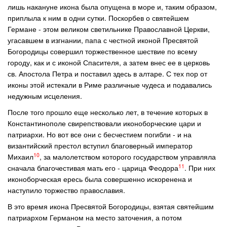
лишь накануне икона была опущена в море и, таким образом,
приплыла к ним в одни сутки. Поскорбев о святейшем
Германе - этом великом светильнике Православной Церкви,
угасавшем в изгнании, папа с честной иконой Пресвятой
Богородицы совершил торжественное шествие по всему
городу, как и с иконой Спасителя, а затем внес ее в церковь
св. Апостола Петра и поставил здесь в алтаре. С тех пор от
иконы этой истекали в Риме различные чудеса и подавались
недужным исцеления.
После того прошло еще несколько лет, в течение которых в
Константинополе свирепствовали иконоборческие цари и
патриархи. Но вот все они с бесчестием погибли - и на
византийский престол вступил благоверный император
10
Михаил
, за малолетством которого государством управляла
11
сначала благочестивая мать его - царица Феодора
. При них
иконоборческая ересь была совершенно искоренена и
наступило торжество православия.
В это время икона Пресвятой Богородицы, взятая святейшим
патриархом Германом на место заточения, а потом