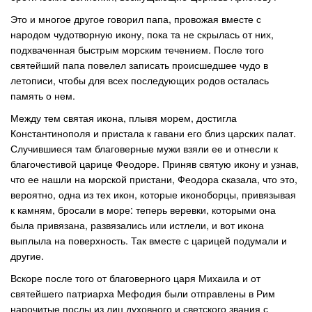
Это и многое другое говорил папа, провожая вместе с
народом чудотворную икону, пока та не скрылась от них,
подхваченная быстрым морским течением. После того
святейший папа повелел записать происшедшее чудо в
летописи, чтобы для всех последующих родов осталась
память о нем.
Между тем святая икона, плывя морем, достигла
Константинополя и пристала к гавани его близ царских палат.
Случившиеся там благоверные мужи взяли ее и отнесли к
благочестивой царице Феодоре. Приняв святую икону и узнав,
что ее нашли на морской пристани, Феодора сказала, что это,
вероятно, одна из тех икон, которые иконоборцы, привязывая
к камням, бросали в море: теперь веревки, которыми она
была привязана, развязались или истлели, и вот икона
выплыла на поверхность. Так вместе с царицей подумали и
другие.
Вскоре после того от благоверного царя Михаила и от
святейшего патриарха Мефодия были отправлены в Рим
нарочитые послы из лиц духовного и светского звания с