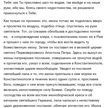
Тебя: как Ты преславно шел по водам, так взойди и на наши
руки, ибо мы, боясь своего недостоинства, не решаемся
прикоснуться к Тебе.
Как только он произнес это, икона тотчас же поднялась вверх
и пролетев по воздуху, подобно птице, спустилась на руки
святителя. Тот, со слезами облобызав и достодолжно почтив
ее, - в сопровождении клира, с псалмопением понес ее в Рим
и прошел с нею по городу, чтобы все могли видеть ту
Божественную икону. Затем он поставил ее в великой церкви
святого Первоверховного Апостола Петра. Здесь он вынул из
иконы патриаршее послание, совершенно не тронутое водой,
и прочитав его, узнал о всем, соделанном в Константинополе,
злочестивым царем-иконоборцем. Увидел из послания
святейший папа и то, что икона приплыла к ним морем из
Константинополя в течение всего одних суток и, прославив
Бога, поведал о сем всем присутствовавшим; тогда все стали
величать непостижимую силу Божию. Скорбя по поводу
господства на всем востоке иконоборческой ереси и об
изгнании святейшего Германа, папа написал к нечестивому
царю дерзновенное послание, обличая злочестие его. Икона