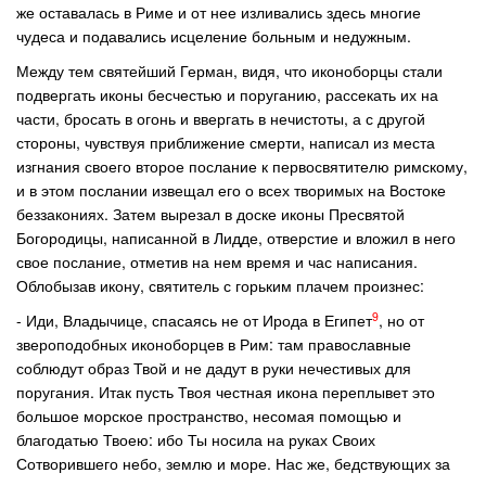
же оставалась в Риме и от нее изливались здесь многие
чудеса и подавались исцеление больным и недужным.
Между тем святейший Герман, видя, что иконоборцы стали
подвергать иконы бесчестью и поруганию, рассекать их на
части, бросать в огонь и ввергать в нечистоты, а с другой
стороны, чувствуя приближение смерти, написал из места
изгнания своего второе послание к первосвятителю римскому,
и в этом послании извещал его о всех творимых на Востоке
беззакониях. Затем вырезал в доске иконы Пресвятой
Богородицы, написанной в Лидде, отверстие и вложил в него
свое послание, отметив на нем время и час написания.
Облобызав икону, святитель с горьким плачем произнес:
9
- Иди, Владычице, спасаясь не от Ирода в Египет
, но от
звероподобных иконоборцев в Рим: там православные
соблюдут образ Твой и не дадут в руки нечестивых для
поругания. Итак пусть Твоя честная икона переплывет это
большое морское пространство, несомая помощью и
благодатью Твоею: ибо Ты носила на руках Своих
Сотворившего небо, землю и море. Нас же, бедствующих за