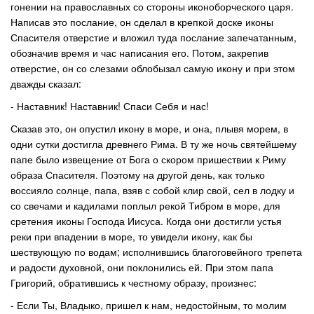
гонении на православных со стороны иконоборческого царя.
Написав это послание, он сделал в крепкой доске иконы
Спасителя отверстие и вложил туда послание запечатанным,
обозначив время и час написания его. Потом, закрепив
отверстие, он со слезами облобызал самую икону и при этом
дважды сказал:
- Наставник! Наставник! Спаси Себя и нас!
Сказав это, он опустил икону в море, и она, плывя морем, в
одни сутки достигла древнего Рима. В ту же ночь святейшему
папе было извещение от Бога о скором пришествии к Риму
образа Спасителя. Поэтому на другой день, как только
воссияло солнце, папа, взяв с собой клир свой, сел в лодку и
со свечами и кадилами поплыл рекой Тибром в море, для
сретения иконы Господа Иисуса. Когда они достигли устья
реки при впадении в море, то увидели икону, как бы
шествующую по водам; исполнившись благоговейного трепета
и радости духовной, они поклонились ей. При этом папа
Григорий, обратившись к честному образу, произнес:
- Если Ты, Владыко, пришел к нам, недостойным, то молим