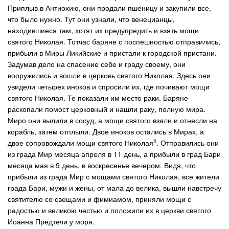
Приплыв в Антиохию, они продали пшеницу и закупили все,
что было нужно. Тут они узнали, что венецианцы,
находившиеся там, хотят их предупредить и взять мощи
святого Николая. Тотчас баряне с поспешностью отправились,
прибыли в Миры Ликийские и пристали к городской пристани.
Задумав дело на спасение себе и граду своему, они
вооружились и вошли в церковь святого Николая. Здесь они
увидели четырех иноков и спросили их, где почивают мощи
святого Николая. Те показали им место раки. Баряне
раскопали помост церковный и нашли раку, полную мира.
Миро они вылили в сосуд, а мощи святого взяли и отнесли на
корабль, затем отплыли. Двое иноков остались в Мирах, а
9
двое сопровождали мощи святого Николая
. Отправились они
из града Мир месяца апреля в 11 день, а прибыли в град Бари
месяца мая в 9 день, в воскресенье вечером. Видя, что
прибыли из града Мир с мощами святого Николая, все жители
града Бари, мужи и жены, от мала до велика, вышли навстречу
святителю со свещами и фимиамом, приняли мощи с
радостью и великою честью и положили их в церкви святого
Иоанна Предтечи у моря.