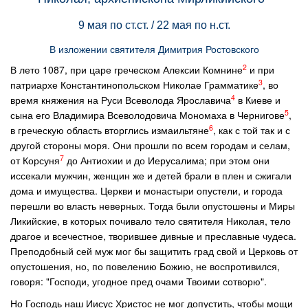
9 мая по ст.ст. / 22 мая по н.ст.
В изложении святителя Димитрия Ростовского
2
В лето 1087, при царе греческом Алексии Комнине
и при
3
патриархе Константинопольском Николае Грамматике
, во
4
время княжения на Руси Всеволода Ярославича
в Киеве и
5
сына его Владимира Всеволодовича Мономаха в Чернигове
,
6
в греческую область вторглись измаильтяне
, как с той так и с
другой стороны моря. Они прошли по всем городам и селам,
7
от Корсуня
до Антиохии и до Иерусалима; при этом они
иссекали мужчин, женщин же и детей брали в плен и сжигали
дома и имущества. Церкви и монастыри опустели, и города
перешли во власть неверных. Тогда были опустошены и Миры
Ликийские, в которых почивало тело святителя Николая, тело
драгое и всечестное, творившее дивные и преславные чудеса.
Преподобный сей муж мог бы защитить град свой и Церковь от
опустошения, но, по повелению Божию, не воспротивился,
говоря: "Господи, угодное пред очами Твоими сотворю".
Но Господь наш Иисус Христос не мог допустить, чтобы мощи