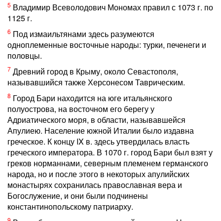
5
Владимир Всеволодович Мономах правил с 1073 г. по
1125 г.
6
Под измаильтянами здесь разумеются
одноплеменные восточные народы: турки, печенеги и
половцы.
7
Древний город в Крыму, около Севастополя,
называвшийся также Херсонесом Таврическим.
8
Город Бари находится на юге итальянского
полуострова, на восточном его берегу у
Адриатического моря, в области, называвшейся
Апулиею. Население южной Италии было издавна
греческое. К концу IX в. здесь утвердилась власть
греческого императора. В 1070 г. город Бари был взят у
греков норманнами, северным племенем германского
народа, но и после этого в некоторых апулийских
монастырях сохранилась православная вера и
Богослужение, и они были подчинены
константинопольскому патриарху.
9