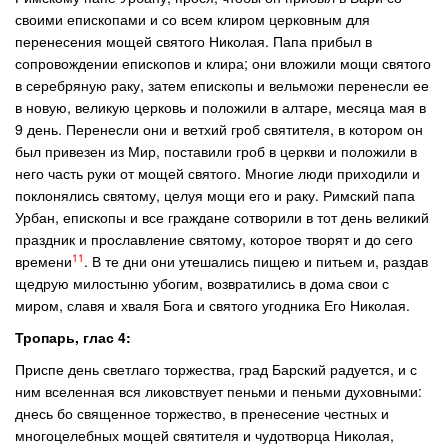
своими епископами и со всем клиром церковным для
перенесения мощей святого Николая. Папа прибыл в
сопровождении епископов и клира; они вложили мощи святого
в серебряную раку, затем епископы и вельможи перенесли ее
в новую, великую церковь и положили в алтаре, месяца мая в
9 день. Перенесли они и ветхий гроб святителя, в котором он
был привезен из Мир, поставили гроб в церкви и положили в
него часть руки от мощей святого. Многие люди приходили и
поклонялись святому, целуя мощи его и раку. Римский папа
Урбан, епископы и все граждане сотворили в тот день великий
праздник и прославление святому, которое творят и до сего
11
времени
. В те дни они утешались пищею и питьем и, раздав
щедрую милостыню убогим, возвратились в дома свои с
миром, славя и хваля Бога и святого угодника Его Николая.
Тропарь, глас 4:
Приспе день светлаго торжества, град Барский радуется, и с
ним вселенная вся ликовствует пеньми и пеньми духовными:
днесь бо священное торжество, в пренесение честных и
многоцелебных мощей святителя и чудотворца Николая,