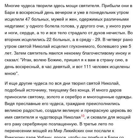
Многие чудеса творили здесь мощи святителя. Прибыли они в
Бари в воскресный день вечером и уже в понедельник утром
исцелили 47 больных, мужей и жен, одержимых различными
недугами: у одного болела голова, у другого очи, у иного руки
и ноги, сердце, а то и все тело страдало от духов нечистых. Во
вторник исцелились 22 больных, а в среду - 29. В четверг рано
утром святой Николай исцелил глухонемого, болевшего уже 5
лет. Затем святитель явился некоему благочестивому иноку и
сказал: "Итак, волею Божию, пришел я к вам в страну сию, в
день воскресный, в час девятый, и вот 111 человек исцелены
мною".
И еще другие чудеса по вся дни творил святой Николай,
подобный источнику, текущему без конца. И много даров
приносили святому, золото и серебро и многоценные одежды.
Видя преславные его чудеса, граждане преисполнились
великою радостью, создали великую и прекрасную церковь во
10
имя святителя и чудотворца Николая
, и сковали для мощей
его раку серебряную позлащенную. В третье лето по
перенесении мощей из Мир Ликийских они послали к
Римскому папе Урбану, прося, чтобы он прибыл в Бари со