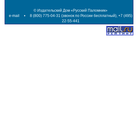
©
Издательский Дом «Русский Паломник»
e-mail
• 8 (800) 775-04-31 (звонок по России бесплатный), +7 (495)
22-55-441