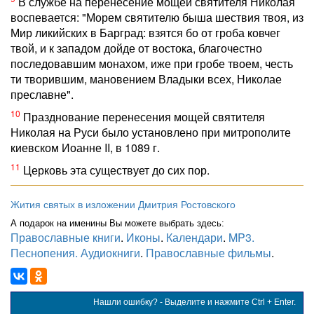
В службе на перенесение мощей святителя Николая
воспевается: "Морем святителю быша шествия твоя, из
Мир ликийских в Барград: взятся бо от гроба ковчег
твой, и к западом дойде от востока, благочестно
последовавшим монахом, иже при гробе твоем, честь
ти творившим, мановением Владыки всех, Николае
преславне".
10
Празднование перенесения мощей святителя
Николая на Руси было установлено при митрополите
киевском Иоанне II, в 1089 г.
11
Церковь эта существует до сих пор.
Жития святых в изложении Дмитрия Ростовского
А подарок на именины Вы можете выбрать здесь:
Православные книги
.
Иконы
.
Календари
.
MP3.
Песнопения. Аудиокниги
.
Православные фильмы
.
Нашли ошибку? - Выделите и нажмите Ctrl + Enter.