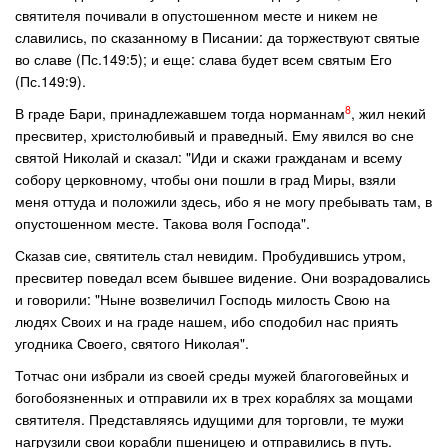
святителя почивали в опустошенном месте и никем не
славились, по сказанному в Писании: да торжествуют святые
во славе (Пс.149:5); и еще: слава будет всем святым Его
(Пс.149:9).
8
В граде Бари, принадлежавшем тогда норманнам
, жил некий
пресвитер, христолюбивый и праведный. Ему явился во сне
святой Николай и сказал: "Иди и скажи гражданам и всему
собору церковному, чтобы они пошли в град Миры, взяли
меня оттуда и положили здесь, ибо я не могу пребывать там, в
опустошенном месте. Такова воля Господа".
Сказав сие, святитель стал невидим. Пробудившись утром,
пресвитер поведал всем бывшее видение. Они возрадовались
и говорили: "Ныне возвеличил Господь милость Свою на
людях Своих и на граде нашем, ибо сподобил нас приять
угодника Своего, святого Николая".
Тотчас они избрали из своей среды мужей благоговейных и
богобоязненных и отправили их в трех кораблях за мощами
святителя. Представляясь идущими для торговли, те мужи
нагрузили свои корабли пшеницею и отправились в путь.