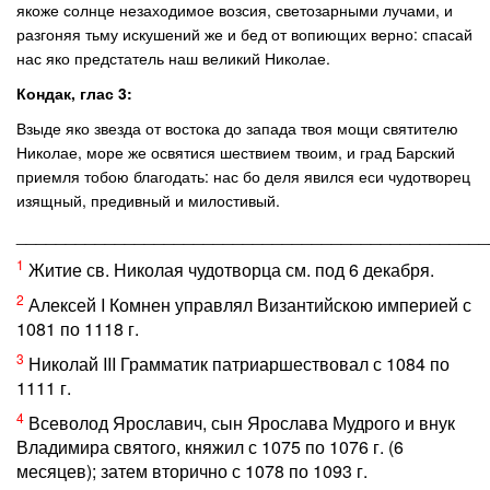
якоже солнце незаходимое возсия, светозарными лучами, и
разгоняя тьму искушений же и бед от вопиющих верно: спасай
нас яко предстатель наш великий Николае.
Кондак, глас 3:
Взыде яко звезда от востока до запада твоя мощи святителю
Николае, море же освятися шествием твоим, и град Барский
приемля тобою благодать: нас бо деля явился еси чудотворец
изящный, предивный и милостивый.
________________________________________________
1
Житие св. Николая чудотворца см. под 6 декабря.
2
Алексей I Комнен управлял Византийскою империей с
1081 по 1118 г.
3
Николай III Грамматик патриаршествовал с 1084 по
1111 г.
4
Всеволод Ярославич, сын Ярослава Мудрого и внук
Владимира святого, княжил с 1075 по 1076 г. (6
месяцев); затем вторично с 1078 по 1093 г.