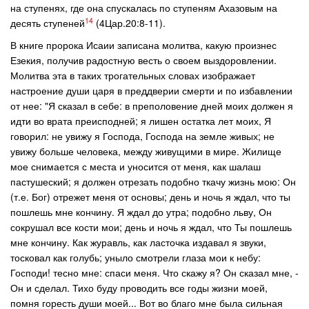
на ступенях, где она спускалась по ступеням Ахазовым на
14
десять ступеней
(4Цар.20:8-11).
В книге пророка Исаии записана молитва, какую произнес
Езекия, получив радостную весть о своем выздоровлении.
Молитва эта в таких трогательных словах изображает
настроение души царя в преддверии смерти и по избавлении
от нее: "Я сказал в себе: в преполовение дней моих должен я
идти во врата преисподней; я лишен остатка лет моих, Я
говорил: не увижу я Господа, Господа на земле живых; не
увижу больше человека, между живущими в мире. Жилище
мое снимается с места и уносится от меня, как шалаш
пастушеский; я должен отрезать подобно ткачу жизнь мою: Он
(т.е. Бог) отрежет меня от основы; день и ночь я ждал, что ты
пошлешь мне кончину. Я ждал до утра; подобно льву, Он
сокрушал все кости мои; день и ночь я ждал, что Ты пошлешь
мне кончину. Как журавль, как ласточка издавал я звуки,
тосковал как голубь; уныло смотрели глаза мои к небу:
Господи! тесно мне: спаси меня. Что скажу я? Он сказал мне, -
Он и сделал. Тихо буду проводить все годы жизни моей,
помня горесть души моей... Вот во благо мне была сильная