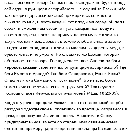
вас... Господом, говоря: спасет нас Господь, и не будет город
сей отдан в руки царя ассирийского. Не слушайте Езекии, ибо
так говорит царь ассирийский: примиритесь со мною и
выйдите ко мне, и пусть каждый ест плоды виноградной лозы
своей, и смоковницы своей, и пусть каждый пьет воду из
своего колодезя, пока я не приду и не возьму вас в землю
такую же, как и ваша земля, в землю хлеба и вина, в землю
плодов и виноградников, в землю масличных дерев и меда, и
будете жить, и не умрете. Не слушайте же Езекии, который
обольщает вас говоря: Господь спасет вас. Спасли ли боги
народов, каждый свою землю, от руки царя ассирийского? Где
боги Емафа и Арпада? Где боги Сепарваима, Ены и Иввы?
Спасли ли они Самарию от руки моей? Кто из всех богов
земель сих спас землю свою от руки моей? Так неужели
Господь спасет Иерусалим от руки моей? (4Цар.18:28-35).
Когда эту речь передали Езекии, то он в знак великой скорби
разодрал одежды свои и, облекшись во вретище, отправился в
храм; к пророку же Исаии он послал Елиакима и Севну,
придворных чинов, вместе со старейшими священниками;
одетые по примеру царя во вретище посланцы Езекии сказали