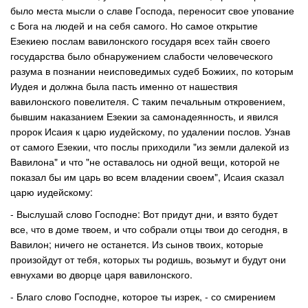
было места мысли о славе Господа, переносит свое упование
с Бога на людей и на себя самого. Но самое открытие
Езекиею послам вавилонского государя всех тайн своего
государства было обнаружением слабости человеческого
разума в познании неисповедимых судеб Божиих, по которым
Иудея и должна была пасть именно от нашествия
вавилонского повелителя. С таким печальным откровением,
бывшим наказанием Езекии за самонадеянность, и явился
пророк Исаия к царю иудейскому, по удалении послов. Узнав
от самого Езекии, что послы приходили "из земли далекой из
Вавилона" и что "не оставалось ни одной вещи, которой не
показал бы им царь во всем владении своем", Исаия сказал
царю иудейскому:
- Выслушай слово Господне: Вот придут дни, и взято будет
все, что в доме твоем, и что собрали отцы твои до сегодня, в
Вавилон; ничего не останется. Из сынов твоих, которые
произойдут от тебя, которых ты родишь, возьмут и будут они
евнухами во дворце царя вавилонского.
- Благо слово Господне, которое ты изрек, - со смирением