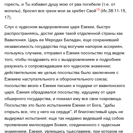
горесть, и Ты избавил душу мою от рва погибели (т.е. от
15
могилы), бросил все грехи мои за хребет Свой
(Ис.38:11-15,
17).
Слух о чудесном выздоровлении царя Езекии, быстро
распространяясь, достиг даже такой отдаленной страны как
Вавилония. Царь ее Меродах Баладан, еще сохранивший
независимость государства под могучим напором ассириян,
пользуясь случаем, отправил к Езекии посольство под видом
того, чтобы поздравить его с выздоровлением и подробнее
разузнать о сопровождавшем его чудесном знамении;
действительною же целью посольства было заключение с
Езекиею наступательного и оборонительного союза;
посольство везло к Езекии письмо и подарки от вавилонского
царя. Езекия обрадовался посольству, идущему от царя
обширного государства, и показал ему все свои сокровища.
Посольство это было испытанием Езекии от Бога, "дабы
открыть все, что у него на сердце". И благочестивый царь не
выдержал испытания: еще так недавно видевший над собою
проявление милосердия Божия, соединенного с чудесным
знамением, Езекия, увлекшись тщеславием, при котором не