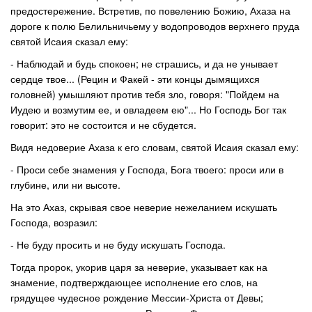
предостережение. Встретив, по повелению Божию, Ахаза на
дороге к полю Белильничьему у водопроводов верхнего пруда
святой Исаия сказал ему:
- Наблюдай и будь спокоен; не страшись, и да не унывает
сердце твое... (Рецин и Факей - эти концы дымящихся
головней) умышляют против тебя зло, говоря: "Пойдем на
Иудею и возмутим ее, и овладеем ею"... Но Господь Бог так
говорит: это не состоится и не сбудется.
Видя недоверие Ахаза к его словам, святой Исаия сказал ему:
- Проси себе знамения у Господа, Бога твоего: проси или в
глубине, или ни высоте.
На это Ахаз, скрывая свое неверие нежеланием искушать
Господа, возразил:
- Не буду просить и не буду искушать Господа.
Тогда пророк, укорив царя за неверие, указывает как на
знамение, подтверждающее исполнение его слов, на
грядущее чудесное рождение Мессии-Христа от Девы;