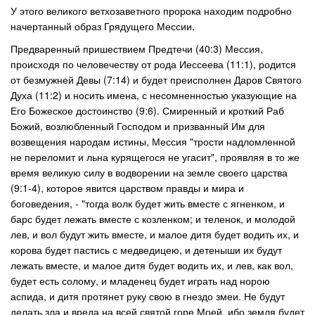
У этого великого ветхозаветного пророка находим подробно
начертанный образ Грядущего Мессии.
Предваренный пришествием Предтечи (40:3) Мессия,
происходя по человечеству от рода Иессеева (11:1), родится
от безмужней Девы (7:14) и будет преисполнен Даров Святого
Духа (11:2) и носить имена, с несомненностью указующие на
Его Божеское достоинство (9:6). Смиренный и кроткий Раб
Божий, возлюбленный Господом и призванный Им для
возвещения народам истины, Мессия "трости надломленной
не переломит и льна курящегося не угасит", проявляя в то же
время великую силу в водворении на земле своего царства
(9:1-4), которое явится царством правды и мира и
боговедения, - "тогда волк будет жить вместе с ягненком, и
барс будет лежать вместе с козленком; и теленок, и молодой
лев, и вол будут жить вместе, и малое дитя будет водить их, и
корова будет пастись с медведицею, и детеныши их будут
лежать вместе, и малое дитя будет водить их, и лев, как вол,
будет есть солому, и младенец будет играть над норою
аспида, и дитя протянет руку свою в гнездо змеи. Не будут
делать зла и вреда на всей святой горе Моей, ибо земля будет