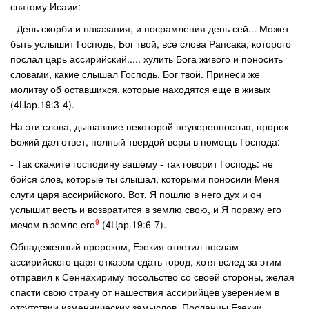
святому Исаии:
- День скорби и наказания, и посрамления день сей... Может
быть услышит Господь, Бог твой, все слова Рапсака, которого
послал царь ассирийский..... хулить Бога живого и поносить
словами, какие слышал Господь, Бог твой. Принеси же
молитву об оставшихся, которые находятся еще в живых
(4Цар.19:3-4).
На эти слова, дышавшие некоторой неуверенностью, пророк
Божий дал ответ, полный твердой веры в помощь Господа:
- Так скажите господину вашему - так говорит Господь: не
бойся слов, которые ты слышал, которыми поносили Меня
слуги царя ассирийского. Вот, Я пошлю в него дух и он
услышит весть и возвратится в землю свою, и Я поражу его
9
мечом в земле его
(4Цар.19:6-7).
Обнадеженный пророком, Езекия ответил послам
ассирийского царя отказом сдать город, хотя вслед за этим
отправил к Сеннахириму посольство со своей стороны, желая
спасти свою страну от нашествия ассирийцев уверением в
отсутствии изменнических замыслов. Посланцы Езекии