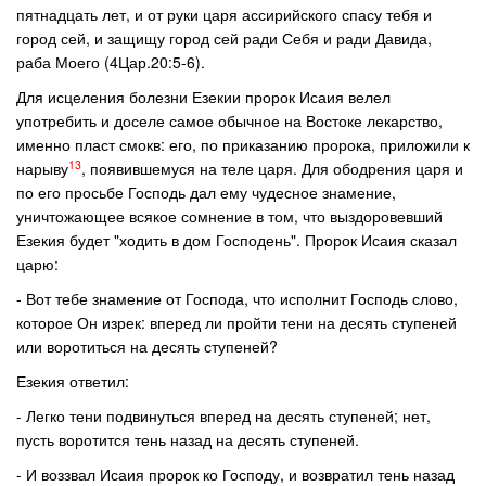
пятнадцать лет, и от руки царя ассирийского спасу тебя и
город сей, и защищу город сей ради Себя и ради Давида,
раба Моего (4Цар.20:5-6).
Для исцеления болезни Езекии пророк Исаия велел
употребить и доселе самое обычное на Востоке лекарство,
именно пласт смокв: его, по приказанию пророка, приложили к
13
нарыву
, появившемуся на теле царя. Для ободрения царя и
по его просьбе Господь дал ему чудесное знамение,
уничтожающее всякое сомнение в том, что выздоровевший
Езекия будет "ходить в дом Господень". Пророк Исаия сказал
царю:
- Вот тебе знамение от Господа, что исполнит Господь слово,
которое Он изрек: вперед ли пройти тени на десять ступеней
или воротиться на десять ступеней?
Езекия ответил:
- Легко тени подвинуться вперед на десять ступеней; нет,
пусть воротится тень назад на десять ступеней.
- И воззвал Исаия пророк ко Господу, и возвратил тень назад