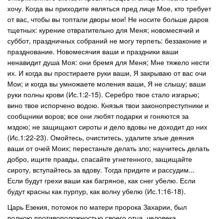
хочу. Когда вы приходите являться пред лице Мое, кто требует
от вас, чтобы вы топтали дворы мои! Не носите больше даров
тщетных: курение отвратительно для Меня; новомесячий и
суббот, праздничных собраний не могу терпеть: беззаконие и
празднование. Новомесячия ваши и праздники ваши
ненавидит душа Моя: они бремя для Меня; Мне тяжело нести
их. И когда вы простираете руки ваши, Я закрываю от вас очи
Мои; и когда вы умножаете моления ваши, Я не слышу; ваши
руки полны крови (Ис.1:2-15). Серебро твое стало изгарью;
вино твое испорчено водою. Князья твои законопреступники и
сообщники воров; все они любят подарки и гоняются за
мздою; не защищают сироты и дело вдовы не доходит до них
(Ис.1:22-23). Омойтесь, очиститесь, удалите злые деяния
ваши от очей Моих; перестаньте делать зло; научитесь делать
добро, ищите правды, спасайте угнетенного, защищайте
сироту, вступайтесь за вдову. Тогда придите и рассудим...
Если будут грехи ваши как багряное, как снег убелю. Если
будут красны как пурпур, как волну убелю (Ис.1:16-18).
Царь Езекия, потомок по матери пророка Захарии, был
полною противоположностью своего отца, человека