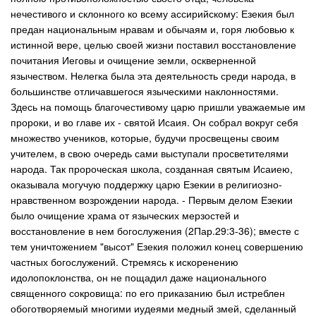
нечестивого и склонного ко всему ассирийскому: Езекия был
предан национальным нравам и обычаям и, горя любовью к
истинной вере, целью своей жизни поставил восстановление
почитания Иеговы и очищение земли, оскверненной
язычеством. Нелегка была эта деятельность среди народа, в
большинстве отличавшегося языческими наклонностями.
Здесь на помощь благочестивому царю пришли уважаемые им
пророки, и во главе их - святой Исаия. Он собрал вокруг себя
множество учеников, которые, будучи просвещены своим
учителем, в свою очередь сами выступали просветителями
народа. Так пророческая школа, созданная святым Исаиею,
оказывала могучую поддержку царю Езекии в религиозно-
нравственном возрождении народа. - Первым делом Езекии
было очищение храма от языческих мерзостей и
восстановление в нем богослужения (2Пар.29:3-36); вместе с
тем уничтожением "высот" Езекия положил конец совершению
частных богослужений. Стремясь к искоренению
идолопоклонства, он не пощадил даже национального
священного сокровища: по его приказанию был истреблен
обоготворяемый многими иудеями медный змей, сделанный