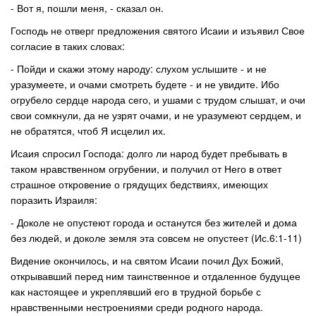
- Вот я, пошли меня, - сказал он.
Господь не отверг предложения святого Исаии и изъявил Свое
согласие в таких словах:
- Пойди и скажи этому народу: слухом услышите - и не
уразумеете, и очами смотреть будете - и не увидите. Ибо
огрубело сердце народа сего, и ушами с трудом слышат, и очи
свои сомкнули, да не узрят очами, и не уразумеют сердцем, и
не обратятся, чтоб Я исцелил их.
Исаия спросил Господа: долго ли народ будет пребывать в
таком нравственном огрубении, и получил от Него в ответ
страшное откровение о грядущих бедствиях, имеющих
поразить Израиля:
- Доколе не опустеют города и останутся без жителей и дома
без людей, и доколе земля эта совсем не опустеет (Ис.6:1-11)
Видение окончилось, и на святом Исаии почил Дух Божий,
открывавший перед ним таинственное и отдаленное будущее
как настоящее и укреплявший его в трудной борьбе с
нравственными нестроениями среди родного народа.