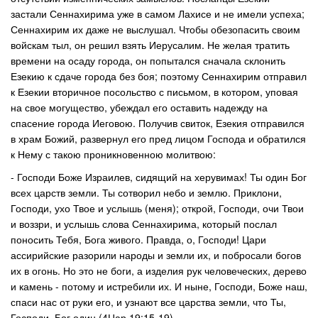
застали Сеннахирима уже в самом Лахисе и не имели успеха;
Сеннахирим их даже не выслушал. Чтобы обезопасить своим
войскам тыл, он решил взять Иерусалим. Не желая тратить
времени на осаду города, он попытался сначала склонить
Езекию к сдаче города без боя; поэтому Сеннахирим отправил
к Езекии вторичное посольство с письмом, в котором, уповая
на свое могущество, убеждал его оставить надежду на
спасение города Иеговою. Получив свиток, Езекия отправился
в храм Божий, развернул его пред лицом Господа и обратился
к Нему с такою проникновенною молитвою:
- Господи Боже Израилев, сидящий на херувимах! Ты один Бог
всех царств земли. Ты сотворил небо и землю. Приклони,
Господи, ухо Твое и услышь (меня); открой, Господи, очи Твои
и воззри, и услышь слова Сеннахирима, который послал
поносить Тебя, Бога живого. Правда, о, Господи! Цари
ассирийские разорили народы и земли их, и побросали богов
их в огонь. Но это не боги, а изделия рук человеческих, дерево
и камень - потому и истребили их. И ныне, Господи, Боже наш,
спаси нас от руки его, и узнают все царства земли, что Ты,
Господи, Бог один (4Цар.19:15-19).