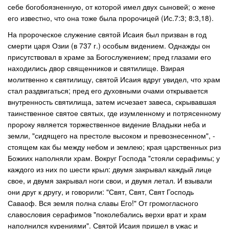
себе богобоязненную, от которой имел двух сыновей; о жене
его известно, что она тоже была пророчицей (Ис.7:3; 8:3,18).
На пророческое служение святой Исаия был призван в год
смерти царя Озии (в 737 г.) особым видением. Однажды он
присутствовал в храме за Богослужением; пред глазами его
находились двор священников и святилище. Взирая
молитвенно к святилищу, святой Исаия вдруг увидел, что храм
стал раздвигаться; пред его духовными очами открывается
внутренность святилища, затем исчезает завеса, скрывавшая
таинственное святое святых, где изумленному и потрясенному
пророку является торжественное видение Владыки неба и
земли, "сидящего на престоле высоком и превознесенном", -
стоящем как бы между небом и землею; края царственных риз
Божиих наполняли храм. Вокруг Господа "стояли серафимы; у
каждого из них по шести крыл: двумя закрывал каждый лице
свое, и двумя закрывал ноги свои, и двумя летал. И взывали
они друг к другу, и говорили: "Свят, Свят, Свят Господь
Саваоф. Вся земля полна славы Его!" От громогласного
славословия серафимов "поколебались верхи врат и храм
наполнился курениями". Святой Исаия пришел в ужас и