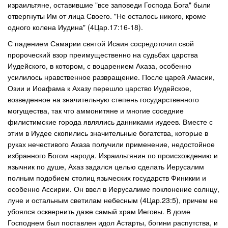
израильтяне, оставившие "все заповеди Господа Бога" были
отвергнуты Им от лица Своего. "Не осталось никого, кроме
одного колена Иудина" (4Цар.17:16-18).
С падением Самарии святой Исаия сосредоточил свой
пророческий взор преимущественно на судьбах царства
Иудейского, в котором, с воцарением Ахаза, особенно
усилилось нравственное развращение. После царей Амасии,
Озии и Иоафама к Ахазу перешло царство Иудейское,
возведенное на значительную степень государственного
могущества, так что аммонитяне и многие соседние
филистимские города являлись данниками иудеев. Вместе с
этим в Иудее скопились значительные богатства, которые в
руках нечестивого Ахаза получили применение, недостойное
избранного Богом народа. Израильтянин по происхождению и
язычник по душе, Ахаз задался целью сделать Иерусалим
полным подобием столиц языческих государств Финикии и
особенно Ассирии. Он ввел в Иерусалиме поклонение солнцу,
луне и остальным светилам небесным (4Цар.23:5), причем не
убоялся осквернить даже самый храм Иеговы. В доме
Господнем был поставлен идол Астарты, богини распутства, и