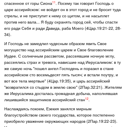
11
спасенное от горы Сиона
. Посему так говорит Господь о
царе ассирийском: не войдет он в этот город и не бросит туда
стрелы, и не приступит к нему со щитом, и не насыплет
против него вала... Я буду охранять город сей, чтобы спасти
его ради Себя и ради Давида, раба Моего (4Цар.19:21-22, 28-
34).
И Господь не замедлил чудесным образом явить Свое
могущество над ассирийским царем и Свое благоволение
Иудее. С солнечным рассветом, рассеявшим ночную мглу,
рассеялись страх и тревога, нависшие над Иерусалимом: в ту
же самую ночь "пошел ангел Господень и поразил в стане
ассирийском сто восемьдесят пять тысяч; и встали поутру, и
вот все тела мертвые" (4Цар.19:35), и царь ассирийский
"возвратился со стыдом в землю свою" (2Пар.32:21). Жителям
же Иерусалима досталась громадная добыча, наполнявшая
12
лишившийся защитников ассирийский стан
.
Наслаждаясь покоем, Езекия занялся мирным
благоустройством своего государства, которое постепенно
приобрело уважение окружающих народов (2Пар.19:22-23).