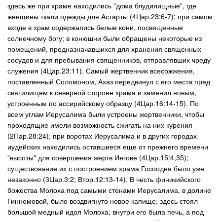
здесь же при храме находились "дома блудилищные", где
женщины ткали одежды для Астарты (4Цар.23:6-7); при самом
входе в храм содержались белые кони, посвященные
солнечному богу; в конюшни были обращены некоторые из
помещений, предназначавшихся для хранения священных
сосудов и для пребывания священников, отправлявших чреду
служения (4Цар.23:11). Самый жертвенник всесожжения,
поставленный Соломоном, Ахаз передвинул с его места пред
святилищем к северной стороне храма и заменил новым,
устроенным по ассирийскому образцу (4Цар.16:14-15). По
всем углам Иерусалима были устроены жертвенники, чтобы
проходящие имели возможность сжигать на них курения
(2Пар.28:24); при воротах Иерусалима и в других городах
иудейских находились оставшиеся еще от прежнего времени
"высоты" для совершения жертв Иегове (4Цар.15:4,35);
существование их с построением храма Господня было уже
незаконно (3Цар.3:2; Втор.12:13-14). В честь финикийского
божества Молоха под самыми стенами Иерусалима, в долине
Гинномовой, было воздвигнуто новое капище; здесь стоял
большой медный идол Молоха; внутри его была печь, а под