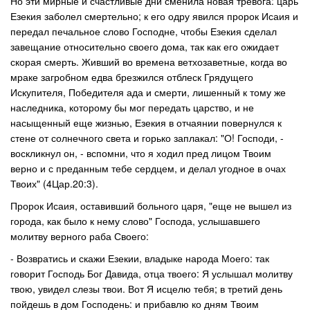
Но эти мирные и счастливые дни сменила новая тревога: царь
Езекия заболел смертельно; к его одру явился пророк Исаия и
передал печальное слово Господне, чтобы Езекия сделал
завещание относительно своего дома, так как его ожидает
скорая смерть. Живший во времена ветхозаветные, когда во
мраке загробном едва брезжился отблеск Грядущего
Искупителя, Победителя ада и смерти, лишенный к тому же
наследника, которому бы мог передать царство, и не
насыщенный еще жизнью, Езекия в отчаянии повернулся к
стене от солнечного света и горько заплакал: "О! Господи, -
воскликнул он, - вспомни, что я ходил пред лицом Твоим
верно и с преданным тебе сердцем, и делал угодное в очах
Твоих" (4Цар.20:3).
Пророк Исаия, оставивший больного царя, "еще не вышел из
города, как было к нему слово" Господа, услышавшего
молитву верного раба Своего:
- Возвратись и скажи Езекии, владыке народа Моего: так
говорит Господь Бог Давида, отца твоего: Я услышал молитву
твою, увидел слезы твои. Вот Я исцелю тебя; в третий день
пойдешь в дом Господень: и прибавлю ко дням Твоим