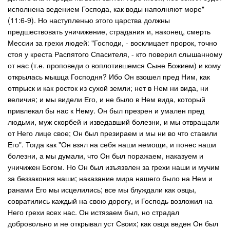
исполнена ведением Господа, как воды наполняют море"
(11:6-9). Но наступленью этого царства должны
предшествовать уничижение, страдания и, наконец, смерть
Мессии за грехи людей: "Господи, - восклицает пророк, точно
стоя у креста Распятого Спасителя, - кто поверил слышанному
от нас (т.е. проповеди о воплотившемся Сыне Божием) и кому
открылась мышца Господня? Ибо Он взошел пред Ним, как
отпрыск и как росток из сухой земли; нет в Нем ни вида, ни
величия; и мы видели Его, и не было в Нем вида, который
привлекал бы нас к Нему. Он был презрен и умален пред
людьми, муж скорбей и изведавший болезни, и мы отвращали
от Него лице свое; Он был презираем и мы ни во что ставили
Его". Тогда как "Он взял на себя наши немощи, и понес наши
болезни, а мы думали, что Он был поражаем, наказуем и
уничижен Богом. Но Он был изъязвлен за грехи наши и мучим
за беззакония наши; наказание мира нашего было на Нем и
ранами Его мы исцелились; все мы блуждали как овцы,
совратились каждый на свою дорогу, и Господь возложил на
Него грехи всех нас. Он истязаем был, но страдал
добровольно и не открывал уст Своих; как овца веден Он был