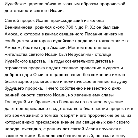
Иудейское царство обязано главным образом пророческой
деятельности святого Исаии.
Святой пророк Исаия, происходивший из колена
Вениаминова, родился около 760 г. до Р. Х.; он был сын
Амоса, о котором в книгах священного Писания ничего не
сообщается и которого иудейское предание отождествляет с
Амосом, братом царя Амасии. Местом постоянного
жительства святого Исаии был Иерусалим - столица
Иудейского царства. На годы сознательного детства и
отрочества пророка падает славное правление мудрого и
доброго царя Озии; это царствование без сомнения имело
благотворное религиозное и политическое влияние на душу
будущего пророка. Ничего собственно неизвестно о днях
ранней юности святого Исаии, но явление ему славы
Господней и избрание его Господом на великое служение
дают непререкаемое свидетельство о благочестии пророка и в
это время жизни; о том же говорят и его пророческие речи, из
которых видно прекрасное знание им священных книг своего
народа; очевидно, с ранних лет святой Исаия поучался в
законе Божием. Как человек благочестивый, он взял и жену