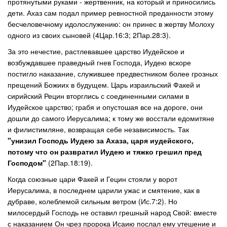
протянутыми руками - жертвенник, на который и приносились
дети. Ахаз сам подал пример ревностной преданности этому
бесчеловечному идолослужению: он принес в жертву Молоху
одного из своих сыновей (4Цар.16:3; 2Пар.28:3).
За это нечестие, растлевавшее царство Иудейское и
возбуждавшее праведный гнев Господа, Иудею вскоре
постигло наказание, служившее предвестником более грозных
прещений Божиих в будущем. Царь израильский Факей и
сирийский Рецин вторглись с соединенными силами в
Иудейское царство; грабя и опустошая все на дороге, они
дошли до самого Иерусалима; к тому же восстали едомитяне
и филистимляне, возвращая себе независимость. Так
"унизил Господь Иудею за Ахаза, царя иудейского,
потому что он развратил Иудею и тяжко грешил пред
Господом"
(2Пар.18:19).
Когда союзные цари Факей и Гецин стояли у ворот
Иерусалима, в последнем царили ужас и смятение, как в
дубраве, колеблемой сильным ветром (Ис.7:2). Но
милосердый Господь не оставил грешный народ Свой: вместе
с наказанием Он чрез пророка Исаию послал ему утешение и