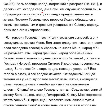
Ос.9:8). Весь вообще народ, погрязший в разврате (Ис.1:21), и
далекий от Господа сердцем в лучшем случае исполнял лишь
7
обрядовую часть закона
, не следуя предписаниям его в
жизни. Поэтому Господь чрез пророка Исаию обращался с
таким трогательным и грозным увещанием к Своему народу,
призывая его к исправлению:
- Я, - говорит Господь, - воспитал и возвысил сыновей, а они
возмутились против Меня. Вол знает владетеля своего, и осел
ясли господина своего; а Израиль не знает Меня, народ Мой
не разумеет. Увы, народ грешный, народ обремененный
беззакониями, племя злодеев, сыны погибельные!., оставили
Господа (Иегову), презрели Святого Израилева, повернулись
назад. Во что вас бить еще, продолжающие упорство? Вся
голова в язвах, и все сердце исчахло. От подошвы ноги до
темени нет у него здорового места: язвы, пятна, гноящиеся
раны, неочищенные и необвязанные и не смягченные
елеем... Слушайте слово Господне, князья Содомские; внимай
закону Бога нашего, народ Гоморрский. К чему Мне множество
жертв ваших?.. Я пресыщен всесожжением овнов и туком
откормленного скота; и крови тельцов и агнцев и козлов не