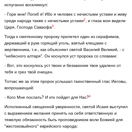
испуганно воскликнул:
- Горе мне! Погиб я! Ибо я человек с нечистыми устами и живу
2
среди народа также с нечистыми устами
, и глаза мои видели
3
Царя, Господа Саваофа
.
Тогда к смятенному пророку прилетел один из серафимов,
державший в руке горящий уголь, взятый клещами с
жертвенника, т.е., как объясняет святой Василий Великий, - с
"небесного алтаря". Он коснулся уст пророка со словами:
- Вот, это коснулось уст твоих и беззаконие твое удалено от
тебя и грех твой очищен.
Тотчас же за этим пророк услышал таинственный глас Иеговы,
вопрошающий:
4
- Кого Мне послать? И кто пойдет для Нас?
Исполненный священной уверенности, святой Исаия выступил
с выражением желания принять на себя ответственную и
тяжелую обязанность быть проповедником воли Божией для
"жестоковыйного" еврейского народа: