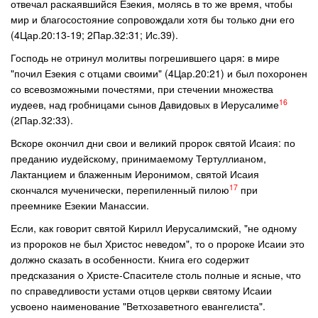
отвечал раскаявшийся Езекия, молясь в то же время, чтобы
мир и благосостояние сопровождали хотя бы только дни его
(4Цар.20:13-19; 2Пар.32:31; Ис.39).
Господь не отринул молитвы погрешившего царя: в мире
"почил Езекия с отцами своими" (4Цар.20:21) и был похоронен
со всевозможными почестями, при стечении множества
16
иудеев, над гробницами сынов Давидовых в Иерусалиме
(2Пар.32:33).
Вскоре окончил дни свои и великий пророк святой Исаия: по
преданию иудейскому, принимаемому Тертуллианом,
Лактанцием и блаженным Иеронимом, святой Исаия
17
скончался мученически, перепиленный пилою
при
преемнике Езекии Манассии.
Если, как говорит святой Кирилл Иерусалимский, "не одному
из пророков не был Христос неведом", то о пророке Исаии это
должно сказать в особенности. Книга его содержит
предсказания о Христе-Спасителе столь полные и ясные, что
по справедливости устами отцов церкви святому Исаии
усвоено наименование "Ветхозаветного евангелиста".