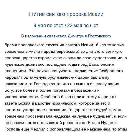
Житие святого пророка Исаии
9 мая по ст.ст. / 22 мая по н.ст.
В изложении святителя Димитрия Ростовского
1
Время пророческого служения святого Исаии
было тяжелым
временем в жизни народа еврейского: во дни этого великого
пророка царство израильское окончило свое существование, а
иудейское доживало последние годы пред Вавилонским
пленением. Эта печальная участь - подчинение "избранного
народа" под тяжелую руку языческих царей была ему
наказанием от Господа за то, что он вышел из послушания
Богу, все более и более погрязая в беззаконии и
идолопоклонстве. Особенно было велико отступление от
завета Божия в царстве израильском, которое за это и
постигло ускоренное наказание, "в царстве же иудейском по
временам просвечивала надежда на лучшее будущее", и если
не совсем погас огонь святой ревности по Боге в Иудее и
Господь еще медлил с исправляющим ее наказанием, то этим