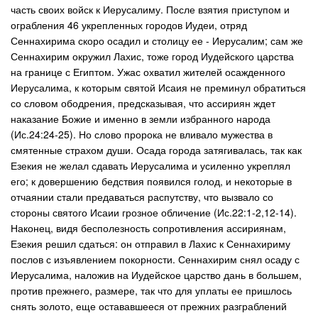
часть своих войск к Иерусалиму. После взятия приступом и
ограбления 46 укрепленных городов Иудеи, отряд
Сеннахирима скоро осадил и столицу ее - Иерусалим; сам же
Сеннахирим окружил Лахис, тоже город Иудейского царства
на границе с Египтом. Ужас охватил жителей осажденного
Иерусалима, к которым святой Исаия не преминул обратиться
со словом ободрения, предсказывая, что ассириян ждет
наказание Божие и именно в земли избранного народа
(Ис.24:24-25). Но слово пророка не вливало мужества в
смятенные страхом души. Осада города затягивалась, так как
Езекия не желал сдавать Иерусалима и усиленно укреплял
его; к довершению бедствия появился голод, и некоторые в
отчаянии стали предаваться распутству, что вызвало со
стороны святого Исаии грозное обличение (Ис.22:1-2,12-14).
Наконец, видя бесполезность сопротивления ассириянам,
Езекия решил сдаться: он отправил в Лахис к Сеннахириму
послов с изъявлением покорности. Сеннахирим снял осаду с
Иерусалима, наложив на Иудейское царство дань в большем,
против прежнего, размере, так что для уплаты ее пришлось
снять золото, еще остававшееся от прежних разграблений