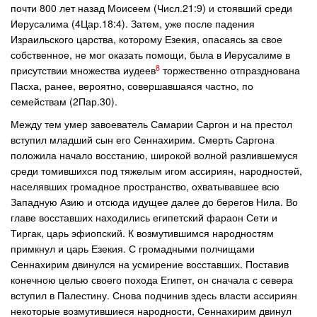
почти 800 лет назад Моисеем (Числ.21:9) и стоявший среди
Иерусалима (4Цар.18:4). Затем, уже после падения
Израильского царства, которому Езекия, опасаясь за свое
собственное, не мог оказать помощи, была в Иерусалиме в
8
присутствии множества иудеев
торжественно отпразднована
Пасха, ранее, вероятно, совершавшаяся частно, по
семействам (2Пар.30).
Между тем умер завоеватель Самарии Саргон и на престол
вступил младший сын его Сеннахирим. Смерть Саргона
положила начало восстанию, широкой волной разлившемуся
среди томившихся под тяжелым игом ассириян, народностей,
населявших громадное пространство, охватывавшее всю
Западную Азию и отсюда идущее далее до берегов Нила. Во
главе восставших находились египетский фараон Сети и
Тиргак, царь эфиопский. К возмутившимся народностям
примкнул и царь Езекия. С громадными полчищами
Сеннахирим двинулся на усмирение восставших. Поставив
конечною целью своего похода Египет, он сначала с севера
вступил в Палестину. Снова подчинив здесь власти ассириян
некоторые возмутившиеся народности, Сеннахирим двинул