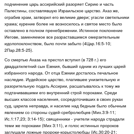
подчинение царь ассирийский разоряет Сирию и часть
Палестины, составлявшую Израильское царство. Ахаз же,
ограбив храм, затворил его великие двери; угасли светильники
храма; курение более не возносилось и святое место было
оставлено в полном пренебрежении. Истинное поклонение
Иегове, заменяемое все разраставшимся омерзительным
идолопоклонством, было почти забыто (4Цар.16:5-10;
2Пар.28:5-25).
Со смертью Ахаза на престол вступил (в 728 г.) его
двадцатилетний сын Езекия, бывший одним из лучших царей
избранного народа. От отца Езекии досталось печальное
наследие. Иудейское царство, платившее унизительную и
разорительную подать Ассирии, расшатывалось к тому же
подтачивавшими его внутренний строй пороками. Среди
высших классов населения, сосредоточивших в своих руках
суд, царила неправда, и насилие над бедным было обычным
явлением со стороны судей-сребролюбцев (Мих.3:9-11;
Ис.1:17,23; 3:14-15); священники - учители народа страдали
теми же пороками (Мих 3:11), и голос истинных пророков
заглушали ложные пророки-корыстолюбцы (Ис.30:20-21;