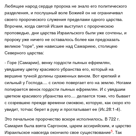
Любящее народ сердце пророка не знало его политического
разделения, и послушный воле Божией он не ограничивал
своего пророческого служения пределами одного царства.
Впрочем, когда святой Исаия выступил с пророческою
проповедью, дни царства Израильского были уже сочтены, и
пророку уже ничего не оставалось более как предсказать
великое "горе", уже нависшее над Самариею, столицею
Северного царства:
- Горе (Самарии), венку гордости пьяных ефремлян,
увядшему цветку красивого убранства его, который на
вершине тучной долины сраженных вином. Вот крепкий и
сильный у Господа.... с силою повергает его на землю. Ногами
попирается венок гордости пьяных ефремлян. И с увядшим
цветком красивого убранства его.... делается тоже, что бывает
с созревшею прежде времени смоквою, которую, как скоро кто
увидит, тотчас берет в руку и проглатывает ее (Ис.28:1-4).
Это печальное пророчество вскоре исполнилось. В 722 г.
Самария была взята Саргоном, царем ассирийским, и царство
5
Израильское навсегда окончило свое существование
. Так