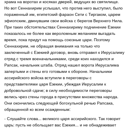
храма на воротах и косяках дверей, ведущих во святилище.
Но вот Сеннахирим услышал, что против него выступил, было
пораженный им, египетский фараон Сети с Тиргаком, царем
эфиопским, двинувшим свои войска с берегов Верхнего Нила.
При таких обстоятельствах Сеннахириму подчинение Езекии
показалось не более как вероломным желанием выгадать
время, пока придут на помощь союзные цари. Поэтому
Сеннахирим, не обращая внимания на только что
заключенный с Езекией договор, вновь отправил к Иерусалиму
отряд с тремя военачальниками, среди коих находился и
Рапсак, начальник штаба. Отряд нашел ворота Иерусалима
запертыми и стены его готовыми к обороне. Начальники
ассирийского войска вступили в переговоры с
представителями царя Езекии, убеждая Иерусалим к
добровольной сдаче; в силу необходимости переговоры
велись чрез стены города в присутствии множества народа.
Они окончились следующей богохульной речью Рапсака,
обращенной ко всем осажденным:
- Слушайте слова... великого царя ассирийского. Так говорит
царь: пусть не обольщает вас Езекия... и не обнадеживает