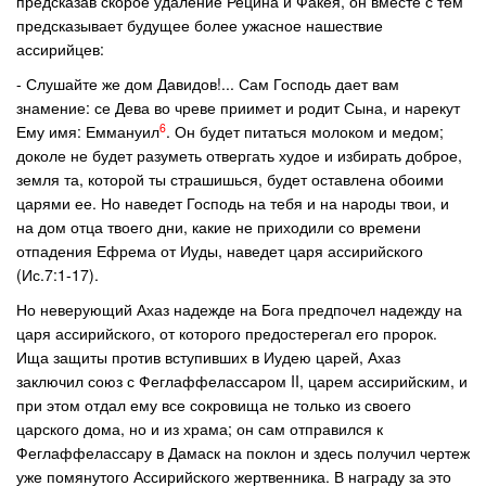
предсказав скорое удаление Рецина и Факея, он вместе с тем
предсказывает будущее более ужасное нашествие
ассирийцев:
- Слушайте же дом Давидов!... Сам Господь дает вам
знамение: се Дева во чреве приимет и родит Сына, и нарекут
6
Ему имя: Еммануил
. Он будет питаться молоком и медом;
доколе не будет разуметь отвергать худое и избирать доброе,
земля та, которой ты страшишься, будет оставлена обоими
царями ее. Но наведет Господь на тебя и на народы твои, и
на дом отца твоего дни, какие не приходили со времени
отпадения Ефрема от Иуды, наведет царя ассирийского
(Ис.7:1-17).
Но неверующий Ахаз надежде на Бога предпочел надежду на
царя ассирийского, от которого предостерегал его пророк.
Ища защиты против вступивших в Иудею царей, Ахаз
заключил союз с Феглаффелассаром II, царем ассирийским, и
при этом отдал ему все сокровища не только из своего
царского дома, но и из храма; он сам отправился к
Феглаффелассару в Дамаск на поклон и здесь получил чертеж
уже помянутого Ассирийского жертвенника. В награду за это