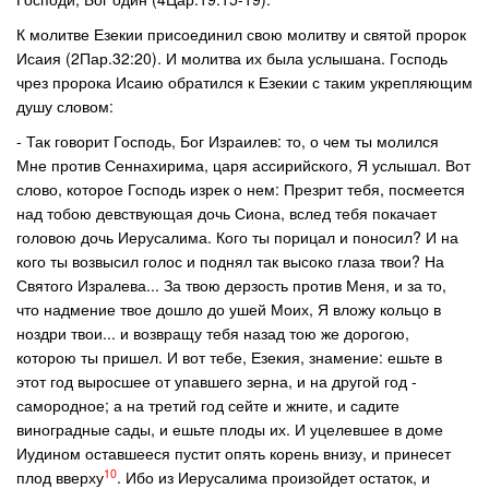
К молитве Езекии присоединил свою молитву и святой пророк
Исаия (2Пар.32:20). И молитва их была услышана. Господь
чрез пророка Исаию обратился к Езекии с таким укрепляющим
душу словом:
- Так говорит Господь, Бог Израилев: то, о чем ты молился
Мне против Сеннахирима, царя ассирийского, Я услышал. Вот
слово, которое Господь изрек о нем: Презрит тебя, посмеется
над тобою девствующая дочь Сиона, вслед тебя покачает
головою дочь Иерусалима. Кого ты порицал и поносил? И на
кого ты возвысил голос и поднял так высоко глаза твои? На
Святого Изралева... За твою дерзость против Меня, и за то,
что надмение твое дошло до ушей Моих, Я вложу кольцо в
ноздри твои... и возвращу тебя назад тою же дорогою,
которою ты пришел. И вот тебе, Езекия, знамение: ешьте в
этот год выросшее от упавшего зерна, и на другой год -
самородное; а на третий год сейте и жните, и садите
виноградные сады, и ешьте плоды их. И уцелевшее в доме
Иудином оставшееся пустит опять корень внизу, и принесет
10
плод вверху
. Ибо из Иерусалима произойдет остаток, и