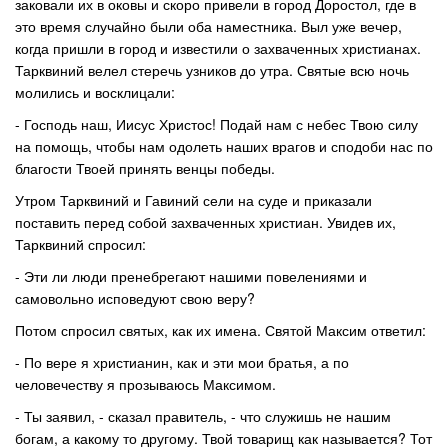
заковали их в оковы и скоро привели в город Доростол, где в
это время случайно были оба наместника. Выл уже вечер,
когда пришли в город и известили о захваченных христианах.
Тарквиний велел стеречь узников до утра. Святые всю ночь
молились и восклицали:
- Господь наш, Иисус Христос! Подай нам с небес Твою силу
на помощь, чтобы нам одолеть наших врагов и сподоби нас по
благости Твоей принять венцы победы.
Утром Тарквиний и Гавиний сели на суде и приказали
поставить перед собой захваченных христиан. Увидев их,
Тарквиний спросил:
- Эти ли люди пренебрегают нашими повелениями и
самовольно исповедуют свою веру?
Потом спросил святых, как их имена. Святой Максим ответил:
- По вере я христианин, как и эти мои братья, а по
человечеству я прозываюсь Максимом.
- Ты заявил, - сказал правитель, - что служишь не нашим
богам, а какому то другому. Твой товарищ как называется? Тот