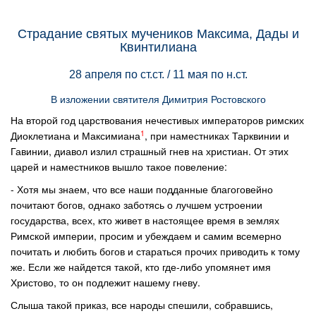
Страдание святых мучеников Максима, Дады и
Квинтилиана
28 апреля по ст.ст. / 11 мая по н.ст.
В изложении святителя Димитрия Ростовского
На второй год царствования нечестивых императоров римских
1
Диоклетиана и Максимиана
, при наместниках Тарквинии и
Гавинии, диавол излил страшный гнев на христиан. От этих
царей и наместников вышло такое повеление:
- Хотя мы знаем, что все наши подданные благоговейно
почитают богов, однако заботясь о лучшем устроении
государства, всех, кто живет в настоящее время в землях
Римской империи, просим и убеждаем и самим всемерно
почитать и любить богов и стараться прочих приводить к тому
же. Если же найдется такой, кто где-либо упомянет имя
Христово, то он подлежит нашему гневу.
Слыша такой приказ, все народы спешили, собравшись,