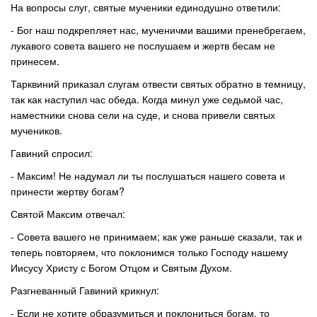
На вопросы слуг, святые мученики единодушно ответили:
- Бог наш подкрепляет нас, мученичми вашими пренебрегаем,
лукавого совета вашего не послушаем и жертв бесам не
принесем.
Тарквиний приказал слугам отвести святых обратно в темницу,
так как наступил час обеда. Когда минул уже седьмой час,
наместники снова сели на суде, и снова привели святых
мучеников.
Гавиний спросил:
- Максим! Не надумал ли ты послушаться нашего совета и
принести жертву богам?
Святой Максим отвечал:
- Совета вашего не принимаем; как уже раньше сказали, так и
теперь повторяем, что поклонимся только Господу нашему
Иисусу Христу с Богом Отцом и Святым Духом.
Разгневанный Гавиний крикнул:
- Если не хотите образумиться и поклониться богам, то