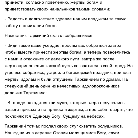
принести, согласно повелению, жертвы богам и
приветствовать своих начальников такими словами:
- Радость и долголетнее здравие нашим владыкам за такую
заботу о почитании богов!
Наместник Тарквиний сказал собравшимся:
- Видя такое ваше усердие, просим вас собраться завтра,
чтобы вместе принести жертвы богам; а теперь повеселитесь
с нами и отдохните от далекого пути, завтра же после
жертвоприношения каждый пусть возвратится в свой город. На
утро все собрались, устроили богомерзкий праздник, принося
жертвы идолам и были отпущены Тарквинием по домам. На
следующий день один из нечестивых идолопоклонников
доложил Тарквинию:
- В городе находятся три мужа, которые вчера ослушались
вашего приказа и не принесли жертвы, а про себя говорят, что
поклоняются Единому Богу, Сущему на небесах.
Тарквиний тотчас послал своих слуг схватить ослушников.
Нашедши их в деревне Озовии молящимися Богу, слуги