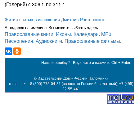
(Галерий) с 306 г. по 311 г.
Жития святых в изложении Дмитрия Ростовского
А подарок на именины Вы можете выбрать здесь:
Православные книги
.
Иконы
.
Календари
.
MP3.
Песнопения. Аудиокниги
.
Православные фильмы
.
Нашли ошибку? - Выделите и нажмите Ctrl + Enter.
©
Издательский Дом «Русский Паломник»
e-mail
• 8 (800) 775-04-31 (звонок по России бесплатный), +7 (495)
22-55-441