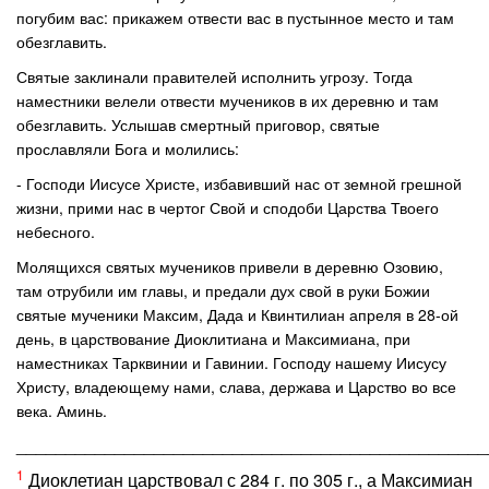
погубим вас: прикажем отвести вас в пустынное место и там
обезглавить.
Святые заклинали правителей исполнить угрозу. Тогда
наместники велели отвести мучеников в их деревню и там
обезглавить. Услышав смертный приговор, святые
прославляли Бога и молились:
- Господи Иисусе Христе, избавивший нас от земной грешной
жизни, прими нас в чертог Свой и сподоби Царства Твоего
небесного.
Молящихся святых мучеников привели в деревню Озовию,
там отрубили им главы, и предали дух свой в руки Божии
святые мученики Максим, Дада и Квинтилиан апреля в 28-ой
день, в царствование Диоклитиана и Максимиана, при
наместниках Тарквинии и Гавинии. Господу нашему Иисусу
Христу, владеющему нами, слава, держава и Царство во все
века. Аминь.
________________________________________________
1
Диоклетиан царствовал с 284 г. по 305 г., а Максимиан