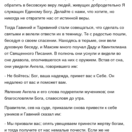
обратить в бесовскую веру людей, живущих добродетельно Я
служащих Единому Богу. Делайте с нами, что хотите, но
никогда не отвратите нас от истинной веры.
Тогда Гавиний и Тарквиний стали совещаться, что сделать со
святыми и велели отвести их в темницу. Те с радостью пошли,
беседуя о своем спасении. Находясь в тюрьме, они вели
духовную беседу, и Максим много поучал Даду и Квинтилиана
от Священного Писания. В полночь они уснули и видели во
сне диавола, ополчившегося на них с оружием. Встав от сна,
они увидели Ангела, говорившего им:
- Не бойтесь: Бог, ваша надежда, примет вас к Себе. Он
недалеко от вас и поможет вам.
Явление Ангела и его слова подкрепили мучеников; они
благословляли Бога, славословя до утра.
Правители, сев на суде, приказали снова привести к себе
узников и Гавиний сказал им:
- Мы призвали вас; опять увещеваем принести жертву богам,
и тогда получите от нас немалые почести. Если же не