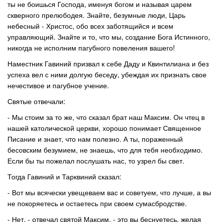
ты не боишься Господа, именуя богом и называя царем
скверного прелюбодея. Знайте, безумные люди, Царь
небесный - Христос, обо всех заботящийся и всем
управляющий. Знайте и то, что мы, создание Бога Истинного,
никогда не исполним пагубного повеления вашего!
Наместник Гавиний призвал к себе Даду и Квинтилиана и без
успеха вел с ними долгую беседу, убеждая их признать свое
нечестивое и пагубное учение.
Святые отвечали:
- Мы стоим за то же, что сказал брат наш Максим. Он чтец в
нашей католической церкви, хорошо понимает Священное
Писание и знает, что нам полезно. А ты, пораженный
бесовским безумием, не знаешь, что для тебя необходимо.
Если бы ты пожелал послушать нас, то узрел бы свет.
Тогда Гавиний и Тарквиний сказал:
- Вот мы всячески увещеваем вас и советуем, что лучше, а вы
не покоряетесь и остаетесь при своем сумасбродстве.
- Нет, - отвечал святой Максим, - это вы беснуетесь, желая