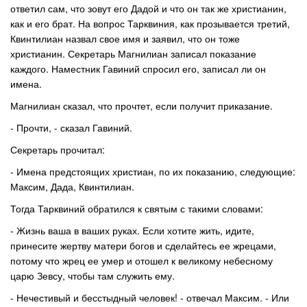
ответил сам, что зовут его Дадой и что он так же христианин,
как и его брат. На вопрос Тарквиния, как прозывается третий,
Квинтилиан назвал свое имя и заявил, что он тоже
христианин. Секретарь Магнилиан записал показание
каждого. Наместник Гавиний спросил его, записал ли он
имена.
Магнилиан сказал, что прочтет, если получит приказание.
- Прочти, - сказал Гавиний.
Секретарь прочитал:
- Имена предстоящих христиан, по их показанию, следующие:
Максим, Дада, Квинтилиан.
Тогда Тарквиний обратился к святым с такими словами:
- Жизнь ваша в ваших руках. Если хотите жить, идите,
принесите жертву матери богов и сделайтесь ее жрецами,
потому что жрец ее умер и отошел к великому небесному
царю Зевсу, чтобы там служить ему.
- Нечестивый и бесстыдный человек! - отвечал Максим. - Или