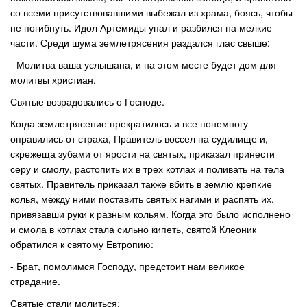
со всеми присутствовавшими выбежал из храма, боясь, чтобы
не погибнуть. Идол Артемиды упал и разбился на мелкие
части. Среди шума землетрясения раздался глас свыше:
- Молитва ваша услышана, и на этом месте будет дом для
молитвы христиан.
Святые возрадовались о Господе.
Когда землетрясение прекратилось и все понемногу
оправились от страха, Правитель воссел на судилище и,
скрежеща зубами от ярости на святых, приказал принести
серу и смолу, растопить их в трех котлах и поливать на тела
святых. Правитель приказал также вбить в землю крепкие
колья, между ними поставить святых нагими и распять их,
привязавши руки к разным кольям. Когда это было исполнено
и смола в котлах стала сильно кипеть, святой Клеоник
обратился к святому Евтропию:
- Брат, помолимся Господу, предстоит нам великое
страдание.
Святые стали молиться: