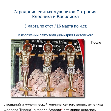
Страдание святых мучеников Евтропия,
Клеоника и Василиска
3 марта по ст.ст. / 16 марта по н.ст.
В изложении святителя Димитрия Ростовского
После
страданий и мученической кончины святого великомученика
1
2
Феодора Тирона
в городе Амасии
в темнице остались