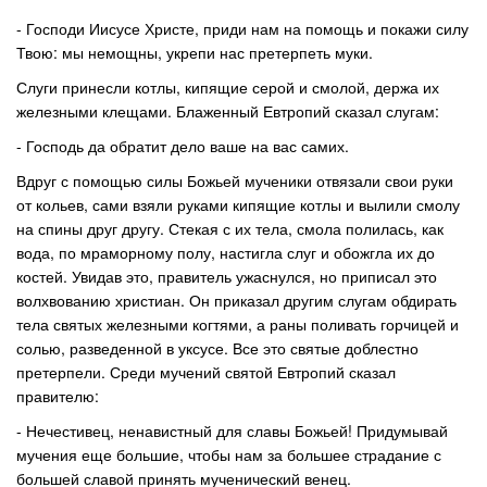
- Господи Иисусе Христе, приди нам на помощь и покажи силу
Твою: мы немощны, укрепи нас претерпеть муки.
Слуги принесли котлы, кипящие серой и смолой, держа их
железными клещами. Блаженный Евтропий сказал слугам:
- Господь да обратит дело ваше на вас самих.
Вдруг с помощью силы Божьей мученики отвязали свои руки
от кольев, сами взяли руками кипящие котлы и вылили смолу
на спины друг другу. Стекая с их тела, смола полилась, как
вода, по мраморному полу, настигла слуг и обожгла их до
костей. Увидав это, правитель ужаснулся, но приписал это
волхвованию христиан. Он приказал другим слугам обдирать
тела святых железными когтями, а раны поливать горчицей и
солью, разведенной в уксусе. Все это святые доблестно
претерпели. Среди мучений святой Евтропий сказал
правителю:
- Нечестивец, ненавистный для славы Божьей! Придумывай
мучения еще большие, чтобы нам за большее страдание с
большей славой принять мученический венец.