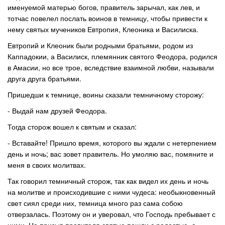
именуемой матерью богов, правитель зарычал, как лев, и
тотчас повелел послать воинов в темницу, чтобы привести к
нему святых мучеников Евтропия, Клеоника и Василиска.
Евтропий и Клеоник были родными братьями, родом из
Каппадокии, а Василиск, племянник святого Феодора, родился
в Амасии, но все трое, вследствие взаимной любви, называли
друга друга братьями.
Пришедши к темнице, воины сказали темничному сторожу:
- Выдай нам друзей Феодора.
Тогда сторож вошел к святым и сказал:
- Вставайте! Пришло время, которого вы ждали с нетерпением
день и ночь; вас зовет правитель. Но умоляю вас, помяните и
меня в своих молитвах.
Так говорил темничный сторож, так как видел их день и ночь
на молитве и происходившие с ними чудеса: необыкновенный
свет сиял среди них, темница много раз сама собою
отверзалась. Поэтому он и уверовал, что Господь пребывает с