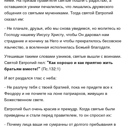
ними. На призыв правителя святые пошли с радостью, а
оставшиеся узники печалились, что лишались дружеского
общения со святыми мучениками. Тогда святой Евтропий
сказал им:
- Не плачьте, друзья, ибо мы снова увидимся, но молитесь ко
Господу нашему Иисусу Христу, чтобы Он даровал нам
страдание и кончину за Него и чтобы прекратилось бесовское
язычество, а вселенная исполнилась Божьей благодати.
Утешивши такими словами узников, святые вышли с воинами.
Святой Евтропий пел:
"Как хорошо и как приятно жить
братьям вместе!"
(Пс.132:1)
И вот раздался глас с неба:
- Не разлучу тебя с твоей братией, пока не придете все к
Феодору и не почиете на лоне патриархов, живущих в
Божественном свете.
Евтропий был очень красив и премудр. Когда святые были
приведены и стали перед правителем, то он спросил их:
- Почему лица ваши не сумрачны от долгого пребывания в