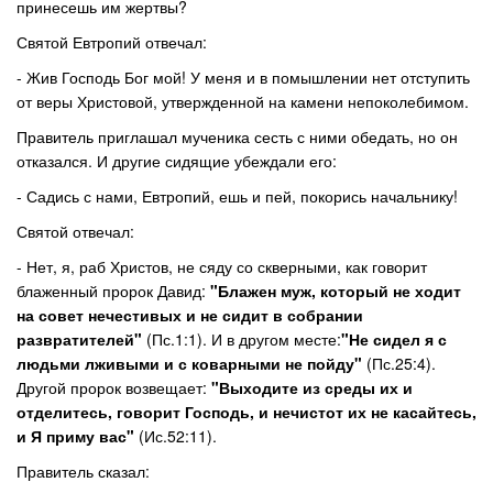
принесешь им жертвы?
Святой Евтропий отвечал:
- Жив Господь Бог мой! У меня и в помышлении нет отступить
от веры Христовой, утвержденной на камени непоколебимом.
Правитель приглашал мученика сесть с ними обедать, но он
отказался. И другие сидящие убеждали его:
- Садись с нами, Евтропий, ешь и пей, покорись начальнику!
Святой отвечал:
- Нет, я, раб Христов, не сяду со скверными, как говорит
блаженный пророк Давид:
"Блажен муж, который не ходит
на совет нечестивых и не сидит в собрании
развратителей"
(Пс.1:1). И в другом месте:
"Не сидел я с
людьми лживыми и с коварными не пойду"
(Пс.25:4).
Другой пророк возвещает:
"Выходите из среды их и
отделитесь, говорит Господь, и нечистот их не касайтесь,
и Я приму вас"
(Ис.52:11).
Правитель сказал: