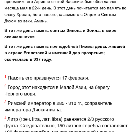
преемнике его Агриппе святой Василиск был обезглавлен
месяца мая в 22-й день. В этот день почитается его память во
славу Христа, Бога нашего, славимого с Отцом и Святым
Духом во веки. Аминь.
В тот же день память святых Зинона и Зоила, в мире
скончавшихся.
В тот же день память преподобной Пиамы девы, жившей
в стране Египетской и имевшей дар прозрения;
скончалась в 337 году.
________________________________________________
1
Память его празднуется 17 февраля.
2
Город этот находится в Малой Азии, на берегу
Черного моря.
3
Римский император в 285 - 310 гг., соправитель
императора Диоклитиана.
4
Литр (греч. litra, лат. libra) равняется 2/3 русского
фунта. Следовательно, 150 литров серебра составляют
100 фунтов серебра или при теперешней цене на