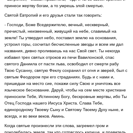
принеси жертву богам, а то умрешь злой смертью.
Святой Евтропий и его друзья стали так говорить:
- Господи, Боже Вседержителю, вечный, нескверный,
пречистый, неизменный, живущий на небе, славимый на
земле! Ты утвердил небо, поставил землю на основания,
устроил горы, сосчитал бесчисленные звезды и всем им дал
названия, дивно проливаешь на нас Свой свет. Ты некогда
избавил трех святых отроков из печи Вавилонской, спас
святого Даниила от пасти льва, освободил от смерти рабу
Твою Сусанну, святую Феклу сохранил от огня и зверей, был с
святым Феодором при его страданиях. Будь и с нами и,
пришедши на место сие, покажи силу Свою и уничтожь все
языческое беснование. Даруй, чтобы на сем месте христиане
приносили Тебе, Истинному Богу, бескровные жертвы, ибо Ты
Отец Господа нашего Иисуса Христа. Слава Тебе,
единородному Твоему Сыну и Святому Твоему Духу ныне, и
всегда, и во веки веков. Аминь.
Когда святые произнесли эти слова, загремел гром и
поколебалась земля, так что сотряслось капище, и правитель