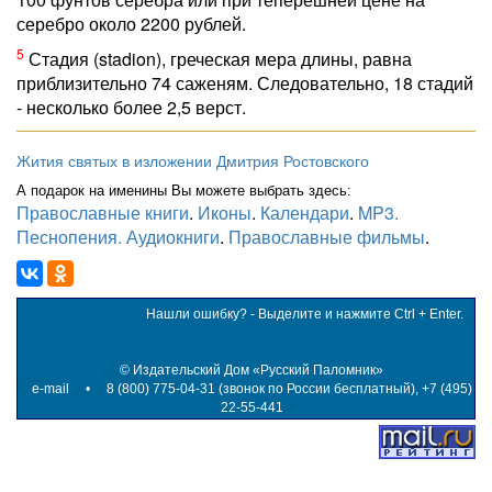
серебро около 2200 рублей.
5
Стадия (stadion), греческая мера длины, равна
приблизительно 74 саженям. Следовательно, 18 стадий
- несколько более 2,5 верст.
Жития святых в изложении Дмитрия Ростовского
А подарок на именины Вы можете выбрать здесь:
Православные книги
.
Иконы
.
Календари
.
MP3.
Песнопения. Аудиокниги
.
Православные фильмы
.
Нашли ошибку? - Выделите и нажмите Ctrl + Enter.
©
Издательский Дом «Русский Паломник»
e-mail
• 8 (800) 775-04-31 (звонок по России бесплатный), +7 (495)
22-55-441