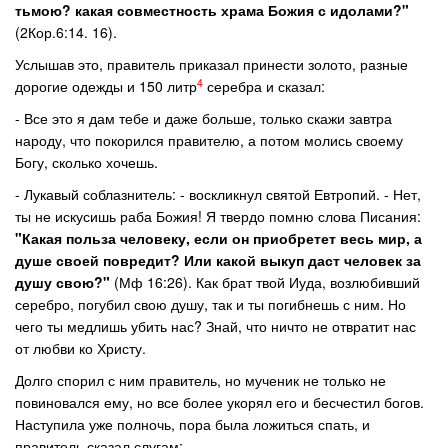
тьмою? какая совместность храма Божия с идолами?"
(2Кор.6:14. 16).
Услышав это, правитель приказал принести золото, разные
4
дорогие одежды и 150 литр
серебра и сказал:
- Все это я дам тебе и даже больше, только скажи завтра
народу, что покорился правителю, а потом молись своему
Богу, сколько хочешь.
- Лукавый соблазнитель: - воскликнул святой Евтропий. - Нет,
ты не искусишь раба Божия! Я твердо помню слова Писания:
"Какая польза человеку, если он приобретет весь мир, а
душе своей повредит? Или какой выкуп даст человек за
душу свою?"
(Мф 16:26). Как брат твой Иуда, возлюбивший
серебро, погубил свою душу, так и ты погибнешь с ним. Но
чего ты медлишь убить нас? Знай, что ничто не отвратит нас
от любви ко Христу.
Долго спорил с ним правитель, но мученик не только не
повиновался ему, но все более укорял его и бесчестил богов.
Наступила уже полночь, пора была ложиться спать, и
правитель сказал слугам: