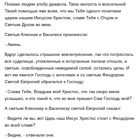
Покажи людям злобу диавола, Твою милость и всесильной
Твоей помощью яви всем, что мы Тебя одного почитаем
царем нашим Иисусом Христом, славя Тебя с Отцом и
Святым Духом во веки.
Святые Клеоник и Василиск произнесли:
- Аминь.
Вдруг сделалось страшное землетрясение, так что потряслось
все судилище, утомленные и испуганные палачи отошли, а
святые, освобожденные невидимой силой, остались целы. И
вот им явился Господь с ангелами и со святым Феодором.
Святой Евтропий обратился к Господу:
- Слава Тебе, Владыка мой Христос, что так скоро меня
услышал, и кто такой я, что ко мне пришел Сам Господь мой?
А святым Клеонику и Василиску святой Евтропий сказал:
- Видите ли вы, вот Царь наш Иисус Христос стоит с Феодором
во всей славе?
- Видим, - отвечали они.