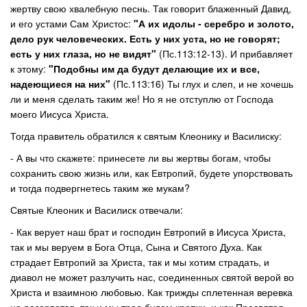
жертву свою хвалебную песнь. Так говорит блаженный Давид,
и его устами Сам Христос:
"А их идолы - серебро и золото,
дело рук человеческих. Есть у них уста, но не говорят;
есть у них глаза, но не видят"
(Пс.113:12-13). И прибавляет
к этому:
"Подобны им да будут делающие их и все,
надеющиеся на них"
(Пс.113:16) Ты глух и слеп, и не хочешь
ли и меня сделать таким же! Но я не отступлю от Господа
моего Иисуса Христа.
Тогда правитель обратился к святым Клеонику и Василиску:
- А вы что скажете: принесете ли вы жертвы богам, чтобы
сохранить свою жизнь или, как Евтропий, будете упорствовать
и тогда подвергнетесь таким же мукам?
Святые Клеоник и Василиск отвечали:
- Как верует наш брат и господин Евтропий в Иисуса Христа,
так и мы веруем в Бога Отца, Сына и Святого Духа. Как
страдает Евтропий за Христа, так и мы хотим страдать, и
диавол не может разлучить нас, соединенных святой верой во
Христа и взаимною любовью. Как трижды сплетенная веревка