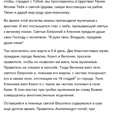
чтобы, страдая с Тобой, мы прославились в Царствии Твоем.
Молим Тебя о святой Церкви; смири восстающих на рабов
Твоих и даруй мир роду христианскому.
Во время этой молитвы воины пригвоздили мучеников к
крестам. И вот послышался глас с неба, призывающий святых
к вечному покою. Святые Евтропий и Клеоник предали души
свои Господу с молитвою: "В руки твои, Владыко, предаем
души наши".
Так скончались они марта в 3-й день. Два благочестивых мужа,
граждане города Амасии, Коинт и Велоник, просили
правителя, чтобы он позволил им взять тела мучеников.
Правитель не отказал в просьбе. Тогда Велоник взял тело
святого Евтропия и, помазав его миром, с честию похоронил
5
его в своем селе, отстоящем на 18 стадий
от города. Тело
Клеоника взял Коинт и с такою же честию положил в селе
Киме. В этих местах при гробах мучеников во славу Божию
совершались многочисленные исцеления.
Оставшийся в темнице святой Василиск содержался в узах
еще долгое время. Правитель Асклипиодот погиб; при