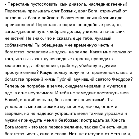
- Перестань пустословить, сын диавола, наследник геенны!
Перестань прельщать слуг Божьих, враг Бога, отринутый от
нетленных благ и райского блаженства, вечный узник ада
преисподнего! Перестань говорить неподобные речи, ты,
заграждающий путь к добрым делам, учитель и начальник
нечестия! Не знаю, что и сказать еще тебе, лукавый
соблазнитель! Ты обещаешь мне временную честь и
богатство, оставляемые здесь, на земле. Какая мне польза от
того, что вызывает душевредные страсти, приводит к
хвастовству, любодеянию, грабежу, убийству и другим
преступлениям? Какую пользу получил от временной славы и
богатства прежний князь Публий, мучивший святого Феодора?
Теперь он погребен в земле, снедаем червями и мучится в
аде, в огне неугасимом. И тебя не замедлит постигнуть гнев
Божий, и погибнешь ты, беззаконник нечестивый. Ты
угрожаешь мне жестокими мучениями, мечом, огнем и
зверями, но не надейся устрашить меня такими угрозами и
муками принудить меня к безбожью: пострадать за Христа
Бога моего - это мое первое желание, так как Он есть наше
богатство, честь, сила и слава. Нет, не отступим от Него ни я,