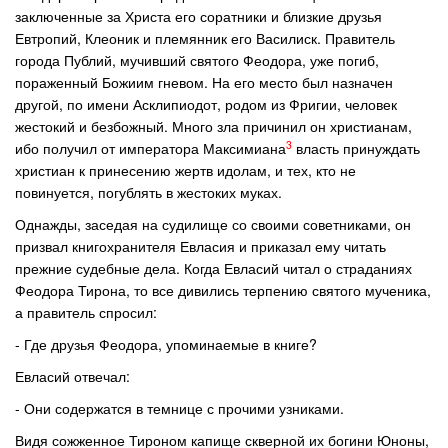
заключенные за Христа его соратники и близкие друзья
Евтропий, Клеоник и племянник его Василиск. Правитель
города Публий, мучивший святого Феодора, уже погиб,
пораженный Божиим гневом. На его место был назначен
другой, по имени Асклипиодот, родом из Фригии, человек
жестокий и безбожный. Много зла причинил он христианам,
3
ибо получил от императора Максимиана
власть принуждать
христиан к принесению жертв идолам, и тех, кто не
повинуется, погублять в жестоких муках.
Однажды, заседая на судилище со своими советниками, он
призвал книгохранителя Евласия и приказал ему читать
прежние судебные дела. Когда Евласий читал о страданиях
Феодора Тирона, то все дивились терпению святого мученика,
а правитель спросил:
- Где друзья Феодора, упоминаемые в книге?
Евласий отвечал:
- Они содержатся в темнице с прочими узниками.
Видя сожженное Тироном капище скверной их богини Юноны,