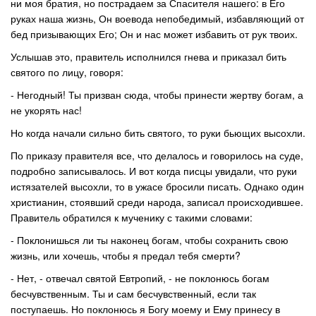
ни моя братия, но пострадаем за Спасителя нашего: в Его
руках наша жизнь, Он воевода непобедимый, избавляющий от
бед призывающих Его; Он и нас может избавить от рук твоих.
Услышав это, правитель исполнился гнева и приказал бить
святого по лицу, говоря:
- Негодный! Ты призван сюда, чтобы принести жертву богам, а
не укорять нас!
Но когда начали сильно бить святого, то руки бьющих высохли.
По приказу правителя все, что делалось и говорилось на суде,
подробно записывалось. И вот когда писцы увидали, что руки
истязателей высохли, то в ужасе бросили писать. Однако один
христианин, стоявший среди народа, записал происходившее.
Правитель обратился к мученику с такими словами:
- Поклонишься ли ты наконец богам, чтобы сохранить свою
жизнь, или хочешь, чтобы я предал тебя смерти?
- Нет, - отвечал святой Евтропий, - не поклонюсь богам
бесчувственным. Ты и сам бесчувственный, если так
поступаешь. Но поклонюсь я Богу моему и Ему принесу в