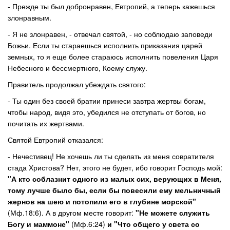
- Прежде ты был добронравен, Евтропий, а теперь кажешься
злонравным.
- Я не злонравен, - отвечал святой, - но соблюдаю заповеди
Божьи. Если ты стараешься исполнить приказания царей
земных, то я еще более стараюсь исполнить повеления Царя
Небесного и бессмертного, Коему служу.
Правитель продолжал убеждать святого:
- Ты один без своей братии принеси завтра жертвы богам,
чтобы народ, видя это, убедился не отступать от богов, но
почитать их жертвами.
Святой Евтропий отказался:
- Нечестивец! Не хочешь ли ты сделать из меня совратителя
стада Христова? Нет, этого не будет, ибо говорит Господь мой:
"А кто соблазнит одного из малых сих, верующих в Меня,
тому лучше было бы, если бы повесили ему мельничный
жернов на шею и потопили его в глубине морской"
(Мф.18:6). А в другом месте говорит:
"Не можете служить
Богу и маммоне"
(Мф.6:24)
и "Что общего у света со