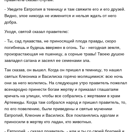
- Уведите Евтропия в темницу и там свяжите его и его друзей.
Видно, злое никогда не изменится и нельзя ждать от него
добра.
Уходя, святой сказал правителю:
- Ты, сад лукавства, не приносящий плода правды, скоро
погибнешь и будешь ввержен в огонь. Ты - негодная земля,
произрастающая не пшеницу, а сорные травы! Твоею душою
завладел сатана и засеял ее семенами зла.
Так сказав, он вышел. Когда он пришел в темницу, то нашел
святых Клеоника и Василиска горячо молящимися: всю ночь
они за него молились. На следующее утро правитель пожелал
всенародно принести богам жертву и приказал глашатаям
кричать на улицах, чтобы все собрались с жертвами в храм
Артемиды. Когда там собрался народ и пришел правитель, то,
по его повелению, были приведены и святые мученики
Евтропий, Клеоник и Василиск. Все покланялись идолам и
приносили в жертву кто ладан, кто животных.
- Евтропий, - сказал правитель, - иди и ты со своей братией и