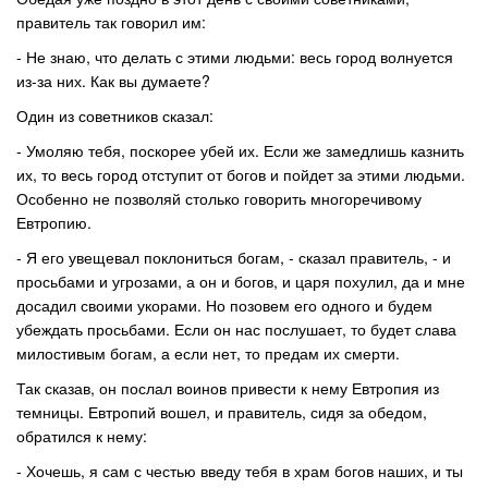
правитель так говорил им:
- Не знаю, что делать с этими людьми: весь город волнуется
из-за них. Как вы думаете?
Один из советников сказал:
- Умоляю тебя, поскорее убей их. Если же замедлишь казнить
их, то весь город отступит от богов и пойдет за этими людьми.
Особенно не позволяй столько говорить многоречивому
Евтропию.
- Я его увещевал поклониться богам, - сказал правитель, - и
просьбами и угрозами, а он и богов, и царя похулил, да и мне
досадил своими укорами. Но позовем его одного и будем
убеждать просьбами. Если он нас послушает, то будет слава
милостивым богам, а если нет, то предам их смерти.
Так сказав, он послал воинов привести к нему Евтропия из
темницы. Евтропий вошел, и правитель, сидя за обедом,
обратился к нему:
- Хочешь, я сам с честью введу тебя в храм богов наших, и ты