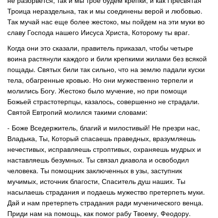
не разорвется, так и мы трое будем крепки, и как Пресвятая
Троица нераздельна, так и мы соединены верой и любовью.
Так мучай нас еще более жестоко, мы пойдем на эти муки во
славу Господа нашего Иисуса Христа, Которому ты враг.
Когда они это сказали, правитель приказал, чтобы четыре
воина растянули каждого и били крепкими жилами без всякой
пощады. Святых били так сильно, что на землю падали куски
тела, обагренные кровью. Но они мужественно терпели и
молились Богу. Жестоко было мучение, но при помощи
Божьей страстотерпцы, казалось, совершенно не страдали.
Святой Евтропий молился такими словами:
- Боже Вседержитель, благий и милостивый! Не презри нас,
Владыка, Ты, Который спасаешь праведных, вразумляешь
нечестивых, исправляешь строптивых, охраняешь мудрых и
наставляешь безумных. Ты связал диавола и освободил
человека. Ты помощник заключенных в узы, заступник
мучимых, источник благости, Спаситель душ наших. Ты
насылаешь страдания и подаешь мужество претерпеть муки.
Дай и нам претерпеть страдания ради мученического венца.
Приди нам на помощь, как помог рабу Твоему, Феодору.