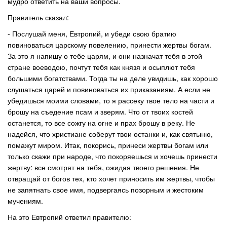
мудро ответить на ваши вопросы.
Правитель сказал:
- Послушай меня, Евтропий, и убеди свою братию
повиноваться царскому повелению, принести жертвы богам.
За это я напишу о тебе царям, и они назначат тебя в этой
стране воеводою, почтут тебя как князя и осыплют тебя
большими богатствами. Тогда ты на деле увидишь, как хорошо
слушаться царей и повиноваться их приказаниям. А если не
убедишься моими словами, то я рассеку твое тело на части и
брошу на съедение псам и зверям. Что от твоих костей
останется, то все сожгу на огне и прах брошу в реку. Не
надейся, что христиане соберут твои останки и, как святыню,
помажут миром. Итак, покорись, принеси жертвы богам или
только скажи при народе, что покоряешься и хочешь принести
жертву: все смотрят на тебя, ожидая твоего решения. Не
отвращай от богов тех, кто хочет приносить им жертвы, чтобы
не запятнать свое имя, подвергаясь позорным и жестоким
мучениям.
На это Евтропий ответил правителю: