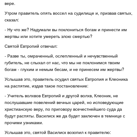
вере.
Утром правитель опять воссел на судилище и, призвав святых,
сказал:
- Ну что же? Надумали вы поклониться богам и принести им
жертвы или хотите умереть злою смертью?
Святой Евтропий отвечал:
- Разве ты, омраченный, ослепленный и нечувственный
губитель, не слыхал от нас, что мы не поклонимся твоим
богам - глухим и немым бесам, и не принесем им жертвы?
Услышав это, правитель осудил святых Евтропия и Клеоника
на распятие, издав такое постановление:
- Учитель волхвов Евтропий и другой волхв, Клеоник, не
послушавшие повелений вечных царей, но исповедующие
христианскую веру, по приговору всечестнейшего суда да
будут распяты. Василиск же да будет заключен в темнице с
прочими узниками.
Услышав это, святой Василиск возопил к правителю: