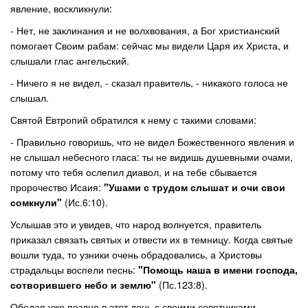
явление, воскликнули:
- Нет, не заклинания и не волхвования, а Бог христианский
помогает Своим рабам: сейчас мы видели Царя их Христа, и
слышали глас ангельский.
- Ничего я не видел, - сказал правитель, - никакого голоса не
слышал.
Святой Евтропий обратился к нему с такими словами:
- Правильно говоришь, что не видел Божественного явления и
не слышал небесного гласа: ты не видишь душевными очами,
потому что тебя ослепил диавол, и на тебе сбывается
пророчество Исаия:
"Ушами с трудом слышат и очи свои
сомкнули"
(Ис.6:10).
Услышав это и увидев, что народ волнуется, правитель
приказал связать святых и отвести их в темницу. Когда святые
вошли туда, то узники очень обрадовались, а Христовы
страдальцы воспели песнь:
"Помощь наша в имени господа,
сотворившего небо и землю"
(Пс.123:8).
Обедая уже поздно в этот день с своими советниками,