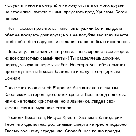
- Осуди и меня на смерть; я не хочу отстать от моих друзей,
но стремлюсь вместе с ними предстать пред Христом, Богом
нашим.
- Нет, - сказал правитель, - мне так внушили боги: вы дали
обет не покидать друг друга; но я не погублю вас всех вместе,
чтобы обет был нарушен и желание ваше не было исполнено.
- Воистину, - воскликнул Евтропий, - ты свирепее всех зверей,
из всех животных самый лютый! Ты разделяешь дружину,
нераздельную по вере и любви. Но скоро Бог тебе отомстит,
процветут цветы Божьей благодати и дадут плод церквам
Божиим.
После этих слов святой Евтропий был выведен с святым
Клеоником за город, где стояли кресты. Весь город пошел за
ними: не только христиане, но и язычники. Увидев свои
кресты, святые мученики сказали:
- Господи Боже наш, Иисусе Христе! Хвалим и благодарим
Тебя, что сделал нас достойными смерти на кресте подобно
Твоему вольному страданию. Сподоби нас венца правды,