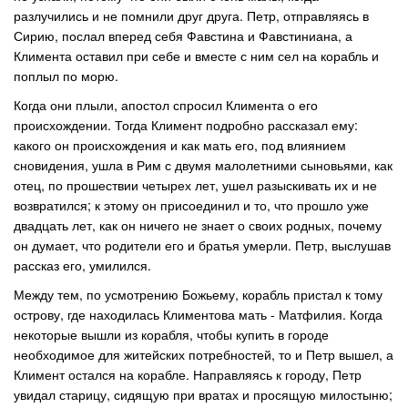
разлучились и не помнили друг друга. Петр, отправляясь в
Сирию, послал вперед себя Фавстина и Фавстиниана, а
Климента оставил при себе и вместе с ним сел на корабль и
поплыл по морю.
Когда они плыли, апостол спросил Климента о его
происхождении. Тогда Климент подробно рассказал ему:
какого он происхождения и как мать его, под влиянием
сновидения, ушла в Рим с двумя малолетними сыновьями, как
отец, по прошествии четырех лет, ушел разыскивать их и не
возвратился; к этому он присоединил и то, что прошло уже
двадцать лет, как он ничего не знает о своих родных, почему
он думает, что родители его и братья умерли. Петр, выслушав
рассказ его, умилился.
Между тем, по усмотрению Божьему, корабль пристал к тому
острову, где находилась Климентова мать - Матфилия. Когда
некоторые вышли из корабля, чтобы купить в городе
необходимое для житейских потребностей, то и Петр вышел, а
Климент остался на корабле. Направляясь к городу, Петр
увидал старицу, сидящую при вратах и просящую милостыню;