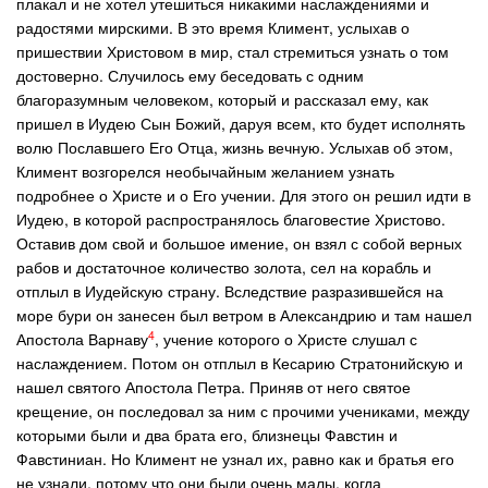
плакал и не хотел утешиться никакими наслаждениями и
радостями мирскими. В это время Климент, услыхав о
пришествии Христовом в мир, стал стремиться узнать о том
достоверно. Случилось ему беседовать с одним
благоразумным человеком, который и рассказал ему, как
пришел в Иудею Сын Божий, даруя всем, кто будет исполнять
волю Пославшего Его Отца, жизнь вечную. Услыхав об этом,
Климент возгорелся необычайным желанием узнать
подробнее о Христе и о Его учении. Для этого он решил идти в
Иудею, в которой распространялось благовестие Христово.
Оставив дом свой и большое имение, он взял с собой верных
рабов и достаточное количество золота, сел на корабль и
отплыл в Иудейскую страну. Вследствие разразившейся на
море бури он занесен был ветром в Александрию и там нашел
4
Апостола Варнаву
, учение которого о Христе слушал с
наслаждением. Потом он отплыл в Кесарию Стратонийскую и
нашел святого Апостола Петра. Приняв от него святое
крещение, он последовал за ним с прочими учениками, между
которыми были и два брата его, близнецы Фавстин и
Фавстиниан. Но Климент не узнал их, равно как и братья его
не узнали, потому что они были очень малы, когда