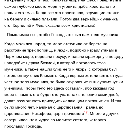
самое глубокое место моря и утопить, дабы христиане не
нашли его тела. Когда все это произошло, верующие стояли
на берегу и сильно плакали. Потом два вернейших ученика
его, Корнилий и Фив, сказали всем христианам:
- Помолимся все, чтобы Господь открыл нам тело мученика.
Когда молился народ, то море отступило от берега на
расстояние трех поприщ, и люди, подобно израильтянам в
Чермном море, перешли посуху, и нашли мраморную пещеру
наподобие церкви Божией, в которой покоилось тело
мученика, а также нашли близ него и якорь, с которым был
потоплен мученик Климент. Когда верные хотели взять оттуда
честное тело мученика, то было откровение вышеупомянутым
ученикам, чтобы тело его здесь оставили, ибо каждый год
море в память его будет отступать так в течение семи дней,
давая возможность приходить желающим поклониться. И так
было много лет, начиная с царствования Траяна до
17
царствования Никифора, царя греческого
. Много и других
совершилось там чудес по молитве святого, которого
прославил Господь.