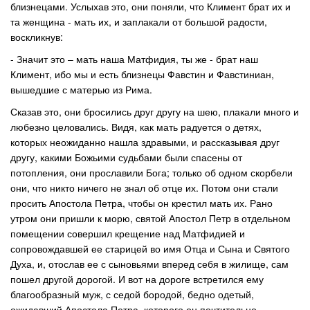
близнецами. Услыхав это, они поняли, что Климент брат их и
та женщина - мать их, и заплакали от большой радости,
воскликнув:
- Значит это – мать наша Матфидия, ты же - брат наш
Климент, ибо мы и есть близнецы Фавстин и Фавстиниан,
вышедшие с матерью из Рима.
Сказав это, они бросились друг другу на шею, плакали много и
любезно целовались. Видя, как мать радуется о детях,
которых неожиданно нашла здравыми, и рассказывая друг
другу, какими Божьими судьбами были спасены от
потопления, они прославили Бога; только об одном скорбели
они, что никто ничего не знал об отце их. Потом они стали
просить Апостола Петра, чтобы он крестил мать их. Рано
утром они пришли к морю, святой Апостол Петр в отдельном
помещении совершил крещение над Матфидией и
сопровождавшей ее старицей во имя Отца и Сына и Святого
Духа, и, отослав ее с сыновьями вперед себя в жилище, сам
пошел другой дорогой. И вот на дороге встретился ему
благообразный муж, с седой бородой, бедно одетый,
ожидавший Апостола Петра, которого он почтительно