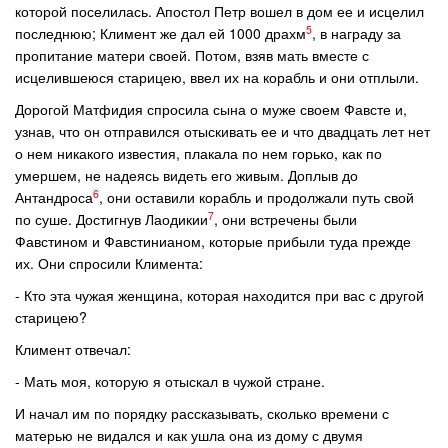
которой поселилась. Апостол Петр вошел в дом ее и исцелил
5
последнюю; Климент же дал ей 1000 драхм
, в награду за
пропитание матери своей. Потом, взяв мать вместе с
исцелившеюся старицею, ввел их на корабль и они отплыли.
Дорогой Матфидия спросила сына о муже своем Фавсте и,
узнав, что он отправился отыскивать ее и что двадцать лет нет
о нем никакого известия, плакала по нем горько, как по
умершем, не надеясь видеть его живым. Доплыв до
6
Антандроса
, они оставили корабль и продолжали путь свой
7
по суше. Достигнув Лаодикии
, они встречены были
Фавстином и Фавстинианом, которые прибыли туда прежде
их. Они спросили Климента:
- Кто эта чужая женщина, которая находится при вас с другой
старицею?
Климент отвечал:
- Мать моя, которую я отыскал в чужой стране.
И начал им по порядку рассказывать, сколько времени с
матерью не видался и как ушла она из дому с двумя