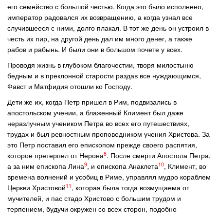
его семейство с большой честью. Когда это было исполнено,
император радовался их возвращению, а когда узнал все
случившееся с ними, долго плакал. В тот же день он устроил в
честь их пир, на другой день дал им много денег, а также
рабов и рабынь. И были они в большом почете у всех.
Проводя жизнь в глубоком благочестии, творя милостыню
бедным и в преклонной старости раздав все нуждающимся,
Фавст и Матфидия отошли ко Господу.
Дети же их, когда Петр пришел в Рим, подвизались в
апостольском учении, а блаженный Климент был даже
неразлучным учеником Петра во всех его путешествиях,
трудах и был ревностным проповедником учения Христова. За
это Петр поставил его епископом прежде своего распятия,
8
которое претерпел от Нерона
. После смерти Апостола Петра,
9
10
а за ним епископа Лина
, и епископа Анаклета
, Климент, во
времена волнений и усобиц в Риме, управлял мудро кораблем
11
Церкви Христовой
, которая была тогда возмущаема от
мучителей, и пас стадо Христово с большим трудом и
терпением, будучи окружен со всех сторон, подобно