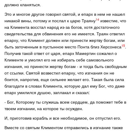
должно кланяться.
Это и многое другое говорил святой, и епарх в нем не нашел
14
никакой вины, потому и послал к царю Траяну
известие, что
на Климента восстал народ из-за богов, хотя достаточного
свидетельства для обвинения его не имеется. Траян ответил
епарху, что Климент должен или принести жертву богам, или
15
быть заточенным в пустынное место Понта близ Херсонеса
.
Получив такой ответ от царя, епарх Мамертин сожалел о
Клименте и умолял его не избирать себе самовольного
изгнания, но принести жертву богам - и тогда быть свободным
от ссылки. Святой возвестил епарху, что изгнания он не
боится, напротив, еще сильнее желает его. Такая была сила
благодати в словах Климента, которую дал ему Бог, что даже
епарх умилился душою, заплакал и сказал:
- Бог, Которому ты служишь всем сердцем, да поможет тебе в
твоем изгнании, на которое ты осужден.
И, приготовив корабль и все необходимое, он отпустил его.
Вместе со святым Климентом отправились в изгнание также