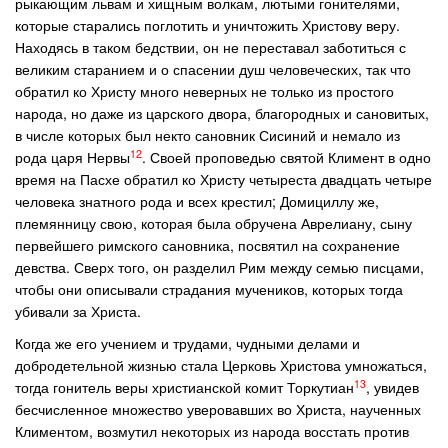
рыкающим львам и хищным волкам, лютыми гонителями,
которые старались поглотить и уничтожить Христову веру.
Находясь в таком бедствии, он не переставал заботиться с
великим старанием и о спасении душ человеческих, так что
обратил ко Христу много неверных не только из простого
народа, но даже из царского двора, благородных и сановитых,
в числе которых был некто сановник Сисиний и немало из
12
рода царя Нервы
. Своей проповедью святой Климент в одно
время на Пасхе обратил ко Христу четыреста двадцать четыре
человека знатного рода и всех крестил; Домициллу же,
племянницу свою, которая была обручена Аврелиану, сыну
первейшего римского сановника, посвятил на сохранение
девства. Сверх того, он разделил Рим между семью писцами,
чтобы они описывали страдания мучеников, которых тогда
убивали за Христа.
Когда же его учением и трудами, чудными делами и
добродетельной жизнью стала Церковь Христова умножаться,
13
тогда гонитель веры христианской комит Торкутиан
, увидев
бесчисленное множество уверовавших во Христа, наученных
Климентом, возмутил некоторых из народа восстать против