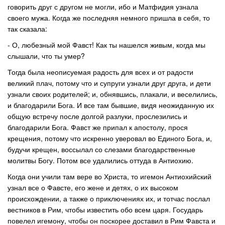
говорить друг с другом не могли, ибо и Матфидия узнала
своего мужа. Когда же последняя немного пришла в себя, то
так сказала:
- О, любезный мой Фавст! Как ты нашелся живым, когда мы
слышали, что ты умер?
Тогда была неописуемая радость для всех и от радости
великий плач, потому что и супруги узнали друг друга, и дети
узнали своих родителей; и, обнявшись, плакали, и веселились,
и благодарили Бога. И все там бывшие, видя неожиданную их
общую встречу после долгой разлуки, прослезились и
благодарили Бога. Фавст же припал к апостолу, прося
крещения, потому что искренно уверовал во Единого Бога, и,
будучи крещен, воссылал со слезами благодарственные
молитвы Богу. Потом все удалились оттуда в Антиохию.
Когда они учили там вере во Христа, то игемон Антиохийский
узнал все о Фавсте, его жене и детях, о их высоком
происхождении, а также о приключениях их, и тотчас послал
вестников в Рим, чтобы известить обо всем царя. Государь
повелел игемону, чтобы он поскорее доставил в Рим Фавста и