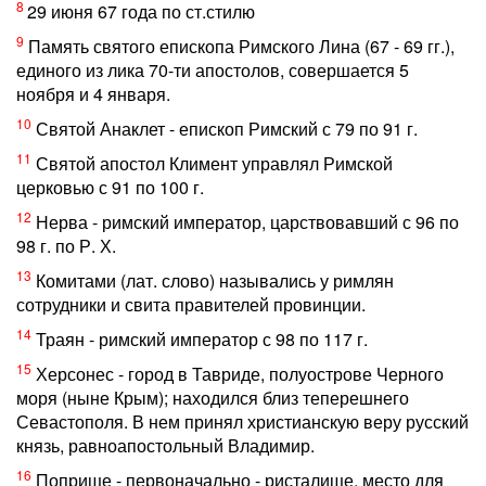
8
29 июня 67 года по ст.стилю
9
Память святого епископа Римского Лина (67 - 69 гг.),
единого из лика 70-ти апостолов, совершается 5
ноября и 4 января.
10
Святой Анаклет - епископ Римский с 79 по 91 г.
11
Святой апостол Климент управлял Римской
церковью с 91 по 100 г.
12
Нерва - римский император, царствовавший с 96 по
98 г. по Р. Х.
13
Комитами (лат. слово) назывались у римлян
сотрудники и свита правителей провинции.
14
Траян - римский император с 98 по 117 г.
15
Херсонес - город в Тавриде, полуострове Черного
моря (ныне Крым); находился близ теперешнего
Севастополя. В нем принял христианскую веру русский
князь, равноапостольный Владимир.
16
Поприще - первоначально - ристалище, место для