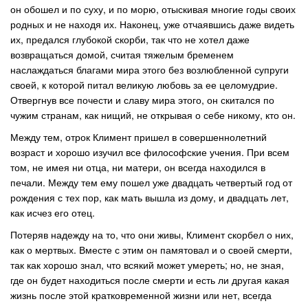
он обошел и по суху, и по морю, отыскивая многие годы своих
родных и не находя их. Наконец, уже отчаявшись даже видеть
их, предался глубокой скорби, так что не хотел даже
возвращаться домой, считая тяжелым бременем
наслаждаться благами мира этого без возлюбленной супруги
своей, к которой питал великую любовь за ее целомудрие.
Отвергнув все почести и славу мира этого, он скитался по
чужим странам, как нищий, не открывая о себе никому, кто он.
Между тем, отрок Климент пришел в совершеннолетний
возраст и хорошо изучил все философские учения. При всем
том, не имея ни отца, ни матери, он всегда находился в
печали. Между тем ему пошел уже двадцать четвертый год от
рождения с тех пор, как мать вышла из дому, и двадцать лет,
как исчез его отец.
Потеряв надежду на то, что они живы, Климент скорбел о них,
как о мертвых. Вместе с этим он памятовал и о своей смерти,
так как хорошо знал, что всякий может умереть; но, не зная,
где он будет находиться после смерти и есть ли другая какая
жизнь после этой кратковременной жизни или нет, всегда