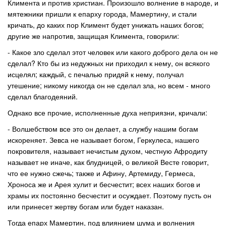
Климента и против христиан. Произошло волнение в народе, и
мятежники пришли к епарху города, Мамертину, и стали
кричать, до каких пор Климент будет унижать наших богов;
другие же напротив, защищая Климента, говорили:
- Какое зло сделал этот человек или какого доброго дела он не
сделал? Кто бы из недужных ни приходил к нему, он всякого
исцелял; каждый, с печалью придяй к нему, получал
утешение; никому никогда он не сделал зла, но всем - много
сделал благодеяний.
Однако все прочие, исполненные духа неприязни, кричали:
- Волшебством все это он делает, а службу нашим богам
искореняет. Зевса не называет богом, Геркулеса, нашего
покровителя, называет нечистым духом, честную Афродиту
называет не иначе, как блудницей, о великой Весте говорит,
что ее нужно сжечь; также и Афину, Артемиду, Гермеса,
Хроноса же и Арея хулит и бесчестит; всех наших богов и
храмы их постоянно бесчестит и осуждает. Поэтому пусть он
или принесет жертву богам или будет наказан.
Тогда епарх Мамертин, под влиянием шума и волнения