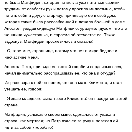
то была Матфидия, которая не могла уже питаться своими
трудами от слабости рук и потому просила милостыню, чтобы
питать себя и другую старицу, принявшую ее в свой дом,
которая также была расслабленной и лежала больной в доме.
Апостол, увидав сидящую Матфидию, уразумел духом, что эта
женщина чужестранка, и спросил об отечестве ее. Тяжко
вздохнув, Матфидия прослезилась и сказала:
- О, горе мне, страннице, потому что нет в мире беднее и
несчастнее меня.
Апостол Петр, при виде ее тяжкой скорби и сердечных слез,
начал внимательно расспрашивать ее, кто она и откуда?
Из разговора с ней он понял, что она мать Климента, и стал
утешать ее, говоря:
- Я знаю младшего сына твоего Климента: он находится в этой
стране.
Матфидия, услыхав о своем сыне, сделалась от ужаса и
страха, как мертвая; но Петр взял ее за руку и повелел ей
идти за собой к кораблю: