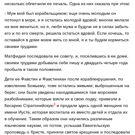
несколько облегчили ее печаль. Одна из них сказала при этом:
- Муж мой был корабельщиком; еще очень молодым он
потонул в море, и я осталась молодой вдовой; многие желали
на мне жениться, но я, любя мужа и будучи не в силах забыть
его и по его смерти, решила остаться вдовой. Если хочешь, то
оставайся в доме моем жить со мной, я и ты будем кормиться
своими трудами.
Матфидия последовала ее совету, и, поселившись в ее доме,
своими трудами добывала себе пишу и двадцать четыре года
пробыла в таком положении.
Дети ее Фавстин и Фавстиниан после кораблекрушения, по
изволению Божьему, тоже остались живыми; выброшенные на
берег, они были увидены находившимися там морскими
разбойниками, которые взяли их в свою лодку, привезли в
3
Кесарию Стратонийскую
и продали здесь одной женщине по
имени Иусте, которая воспитала их вместо детей и отдала их
в обучение. Таким образом они научились различным
языческим наукам, но потом, услышав Евангельскую
проповедь о Христе, приняли святое крещение и последовали