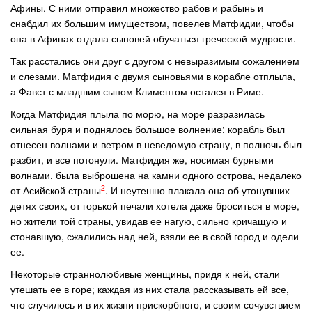
Афины. С ними отправил множество рабов и рабынь и
снабдил их большим имуществом, повелев Матфидии, чтобы
она в Афинах отдала сыновей обучаться греческой мудрости.
Так расстались они друг с другом с невыразимым сожалением
и слезами. Матфидия с двумя сыновьями в корабле отплыла,
а Фавст с младшим сыном Климентом остался в Риме.
Когда Матфидия плыла по морю, на море разразилась
сильная буря и поднялось большое волнение; корабль был
отнесен волнами и ветром в неведомую страну, в полночь был
разбит, и все потонули. Матфидия же, носимая бурными
волнами, была выброшена на камни одного острова, недалеко
2
от Асийской страны
. И неутешно плакала она об утонувших
детях своих, от горькой печали хотела даже броситься в море,
но жители той страны, увидав ее нагую, сильно кричащую и
стонавшую, сжалились над ней, взяли ее в свой город и одели
ее.
Некоторые страннолюбивые женщины, придя к ней, стали
утешать ее в горе; каждая из них стала рассказывать ей все,
что случилось и в их жизни прискорбного, и своим сочувствием