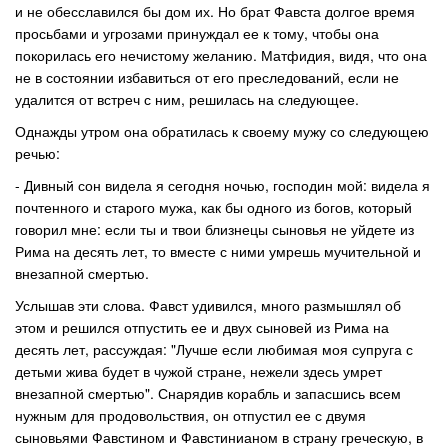
и не обесславился бы дом их. Но брат Фавста долгое время
просьбами и угрозами принуждал ее к тому, чтобы она
покорилась его нечистому желанию. Матфидия, видя, что она
не в состоянии избавиться от его преследований, если не
удалится от встреч с ним, решилась на следующее.
Однажды утром она обратилась к своему мужу со следующею
речью:
- Дивный сон видела я сегодня ночью, господин мой: видела я
почтенного и старого мужа, как бы одного из богов, который
говорил мне: если ты и твои близнецы сыновья не уйдете из
Рима на десять лет, то вместе с ними умрешь мучительной и
внезапной смертью.
Услышав эти слова. Фавст удивился, много размышлял об
этом и решился отпустить ее и двух сыновей из Рима на
десять лет, рассуждая: "Лучше если любимая моя супруга с
детьми жива будет в чужой стране, нежели здесь умрет
внезапной смертью". Снарядив корабль и запасшись всем
нужным для продовольствия, он отпустил ее с двумя
сыновьями Фавстином и Фавстинианом в страну греческую, в