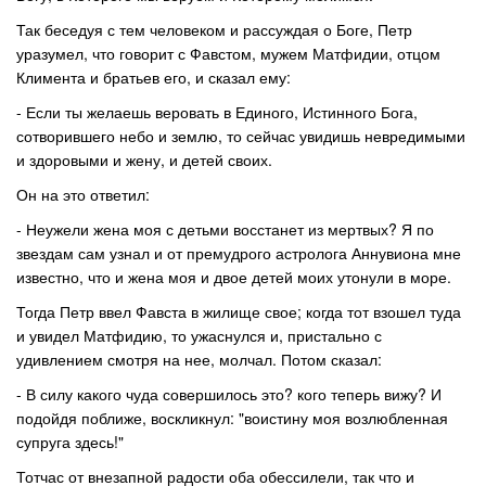
Так беседуя с тем человеком и рассуждая о Боге, Петр
уразумел, что говорит с Фавстом, мужем Матфидии, отцом
Климента и братьев его, и сказал ему:
- Если ты желаешь веровать в Единого, Истинного Бога,
сотворившего небо и землю, то сейчас увидишь невредимыми
и здоровыми и жену, и детей своих.
Он на это ответил:
- Неужели жена моя с детьми восстанет из мертвых? Я по
звездам сам узнал и от премудрого астролога Аннувиона мне
известно, что и жена моя и двое детей моих утонули в море.
Тогда Петр ввел Фавста в жилище свое; когда тот взошел туда
и увидел Матфидию, то ужаснулся и, пристально с
удивлением смотря на нее, молчал. Потом сказал:
- В силу какого чуда совершилось это? кого теперь вижу?
И
подойдя поближе, воскликнул: "воистину моя возлюбленная
супруга здесь!"
Тотчас от внезапной радости оба обессилели, так что и