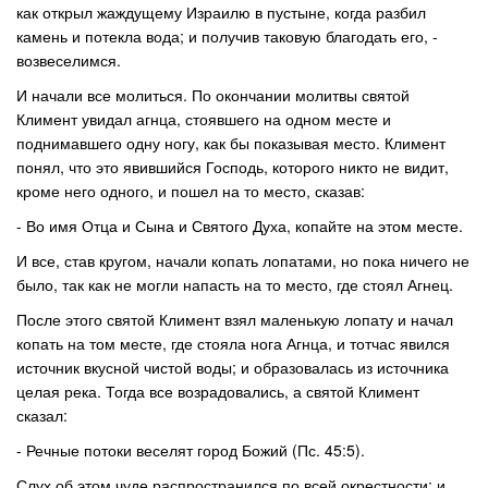
как открыл жаждущему Израилю в пустыне, когда разбил
камень и потекла вода; и получив таковую благодать его, -
возвеселимся.
И начали все молиться. По окончании молитвы святой
Климент увидал агнца, стоявшего на одном месте и
поднимавшего одну ногу, как бы показывая место. Климент
понял, что это явившийся Господь, которого никто не видит,
кроме него одного, и пошел на то место, сказав:
- Во имя Отца и Сына и Святого Духа, копайте на этом месте.
И все, став кругом, начали копать лопатами, но пока ничего не
было, так как не могли напасть на то место, где стоял Агнец.
После этого святой Климент взял маленькую лопату и начал
копать на том месте, где стояла нога Агнца, и тотчас явился
источник вкусной чистой воды; и образовалась из источника
целая река. Тогда все возрадовались, а святой Климент
сказал:
- Речные потоки веселят город Божий (Пс. 45:5).
Слух об этом чуде распространился по всей окрестности; и