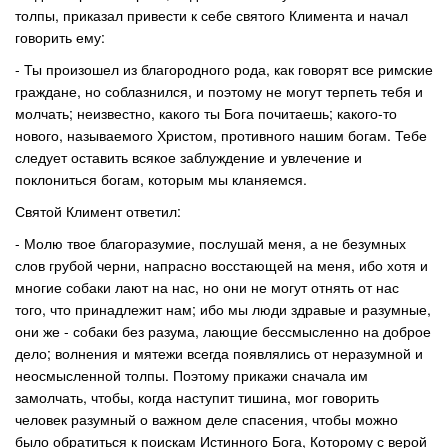
толпы, приказал привести к себе святого Климента и начал
говорить ему:
- Ты произошел из благородного рода, как говорят все римские
граждане, но соблазнился, и поэтому не могут терпеть тебя и
молчать; неизвестно, какого ты Бога почитаешь; какого-то
нового, называемого Христом, противного нашим богам. Тебе
следует оставить всякое заблуждение и увлечение и
поклониться богам, которым мы кланяемся.
Святой Климент ответил:
- Молю твое благоразумие, послушай меня, а не безумных
слов грубой черни, напрасно восстающей на меня, ибо хотя и
многие собаки лают на нас, но они не могут отнять от нас
того, что принадлежит нам; ибо мы люди здравые и разумные,
они же - собаки без разума, лающие бессмысленно на доброе
дело; волнения и мятежи всегда появлялись от неразумной и
неосмысленной толпы. Поэтому прикажи сначала им
замолчать, чтобы, когда наступит тишина, мог говорить
человек разумный о важном деле спасения, чтобы можно
было обратиться к поискам Истинного Бога, Которому с верой