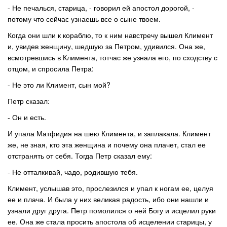
- Не печалься, старица, - говорил ей апостол дорогой, -
потому что сейчас узнаешь все о сыне твоем.
Когда они шли к кораблю, то к ним навстречу вышел Климент
и, увидев женщину, шедшую за Петром, удивился. Она же,
всмотревшись в Климента, тотчас же узнала его, по сходству с
отцом, и спросила Петра:
- Не это ли Климент, сын мой?
Петр сказал:
- Он и есть.
И упала Матфидия на шею Климента, и заплакала. Климент
же, не зная, кто эта женщина и почему она плачет, стал ее
отстранять от себя. Тогда Петр сказал ему:
- Не отталкивай, чадо, родившую тебя.
Климент, услышав это, прослезился и упал к ногам ее, целуя
ее и плача. И была у них великая радость, ибо они нашли и
узнали друг друга. Петр помолился о ней Богу и исцелил руки
ее. Она же стала просить апостола об исцелении старицы, у