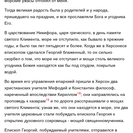
морские ужасы отгонял от меня.
Тогда великая радость была у родителей и у народа,
пришедшего на праздник, и все прославляли Бога и угодника
Его.
В царствование Никифора, царя греческого, в день памяти
святого Климента, море не отступило, как бывало в прежние
годы, и было так лет пятьдесят и более. Когда же в Херсонесе
епископом сделался Георгий блаженный, то он сильно
скорбел о том, что море не отступает и мощи столь великого
угодника Божия находятся как бы под спудом, покрытые
водой.
Во время его управления епархией пришли в Херсон два
христианских учителя Мефодий и Константин философ,
18
нареченный впоследствии Кириллом
; они направлялись на
19
проповедь к хазарам
и по дороге расспрашивали о мощах
святого Климента; узнав же, что они находятся в море, эти два
учителя церковные стали побуждать епископа Георгия к
открытию духовного сокровища - мощей священномученика.
Епископ Георгий, побуждаемый учителями, отправился в