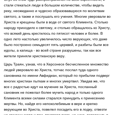
стали стекаться люди в большом количестве, чтобы видеть
реку, неожиданно и чудесно образовавшуюся по молитвам
святого, а также и послушать его учения. Многие уверовали во
Христа и крещены были в воде от святого Климента. Столько
народу приходило к святому, и столько обращалось ко Христу,
что всякий день крестилось по пятисот человек и более. В
одно лето настолько увеличилось число верующих, что даже
было построено семьдесят пять церквей, и разбиты были все
идолы, а капища - во всей стране разрушены, так как все
жители приняли христианскую веру.
Царь Траян, узнав, что в Херсонесе бесчисленное множество
людей уверовало во Христа, тотчас послал туда одного
сановника по имени Авфидиан, который по прибытии подверг
многих христиан пыткам и многих умертвил. Увидав же, что
все с радостью идут на мучение за Христа, посланный
сановник не пожелал более мучить народ и только одного
Климента всеми силами старался принудить к принесению
жертвы. Но, найдя его непоколебимым в вере и крепко
верующим во Христа, повелел посадить его в лодку, отвезти
на средину моря и там, привязав якорь на шею, повергнуть в