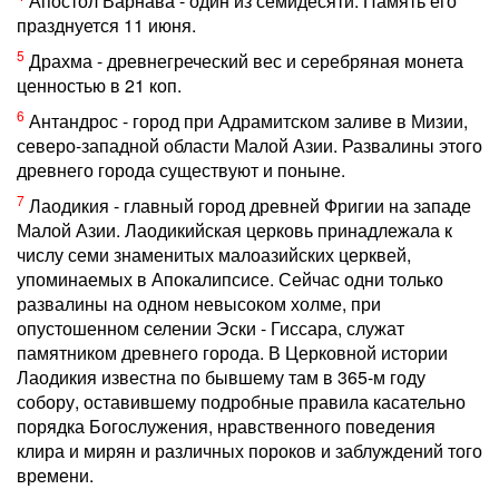
Апостол Варнава - один из семидесяти. Память его
празднуется 11 июня.
5
Драхма - древнегреческий вес и серебряная монета
ценностью в 21 коп.
6
Антандрос - город при Адрамитском заливе в Мизии,
северо-западной области Малой Азии. Развалины этого
древнего города существуют и поныне.
7
Лаодикия - главный город древней Фригии на западе
Малой Азии. Лаодикийская церковь принадлежала к
числу семи знаменитых малоазийских церквей,
упоминаемых в Апокалипсисе. Сейчас одни только
развалины на одном невысоком холме, при
опустошенном селении Эски - Гиссара, служат
памятником древнего города. В Церковной истории
Лаодикия известна по бывшему там в 365-м году
собору, оставившему подробные правила касательно
порядка Богослужения, нравственного поведения
клира и мирян и различных пороков и заблуждений того
времени.