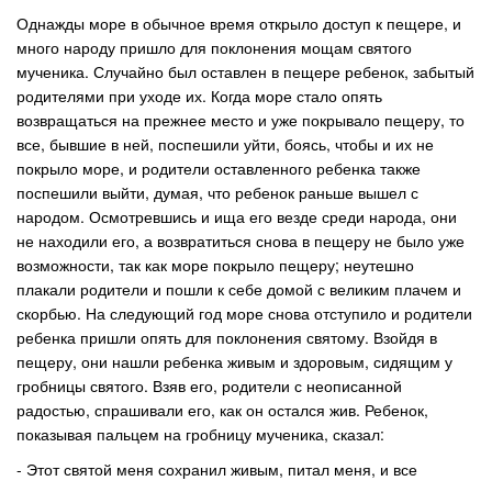
Однажды море в обычное время открыло доступ к пещере, и
много народу пришло для поклонения мощам святого
мученика. Случайно был оставлен в пещере ребенок, забытый
родителями при уходе их. Когда море стало опять
возвращаться на прежнее место и уже покрывало пещеру, то
все, бывшие в ней, поспешили уйти, боясь, чтобы и их не
покрыло море, и родители оставленного ребенка также
поспешили выйти, думая, что ребенок раньше вышел с
народом. Осмотревшись и ища его везде среди народа, они
не находили его, а возвратиться снова в пещеру не было уже
возможности, так как море покрыло пещеру; неутешно
плакали родители и пошли к себе домой с великим плачем и
скорбью. На следующий год море снова отступило и родители
ребенка пришли опять для поклонения святому. Взойдя в
пещеру, они нашли ребенка живым и здоровым, сидящим у
гробницы святого. Взяв его, родители с неописанной
радостью, спрашивали его, как он остался жив. Ребенок,
показывая пальцем на гробницу мученика, сказал:
- Этот святой меня сохранил живым, питал меня, и все