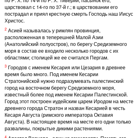
по Р. Х. по 14-й по Р. Х. Тиверий, пасынок его,
царствовал с 14-го по 37-й г.; в царствовании его
пострадал и приял крестную смерть Господь наш Иисус
Христос.
2
Асией называлась у римлян провинция,
расположенная в теперешней Малой Азии
(Анатолийский полуостров), по берегу Средиземного
моря в состав ее входило несколько городов с их
областями; столицей же ее считался Пергам.
3
Городов с именем Кесария или Цезария в древнее
время было много. Под именем Кесарии
Стратонийской нужно подразумевать палестинский
город на восточном берегу Средиземного моря,
известный более под именем Кесарии Палестинской.
Город этот построен иудейским царем Иродом на месте
древнего города Стратон и назван Кесарией в честь
Кесаря Августа (римского императора Октавия
Августа). В настоящее время на месте его одни только
развалины, покрытые дикими растениями.
4