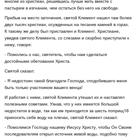
многие из христиан, решившись лучше жить вместе с
пастырем в изгнании, чем остаться без него на свободе.
Прибыв на место заточения, святой Климент нашел там более
двух тысяч христиан, осужденных на тесание камней в горах.
К такому же делу был приставлен и Климент. Христиане,
увидев святого Климента, со слезами и скорбно приступили к
нему, говоря:
- Помолись о нас, святитель, чтобы нам сделаться
достойными обетовании Христа.
Святой сказал:
- Я недостоин такой благодати Господа, сподобившего меня
быть только участником вашего венца!
И работая с ними, святой Климента утешал их и наставлял
полезными советами. Узнав, что у них имеется большой
недостаток в воде, так как им приходится за шесть поприщ16
приносить себе воду на плечах, святой Климент сказал:
- Помолимся Господу нашему Иисусу Христу, чтобы Он Своим
последователям открыл источник живой воды, подобно тому