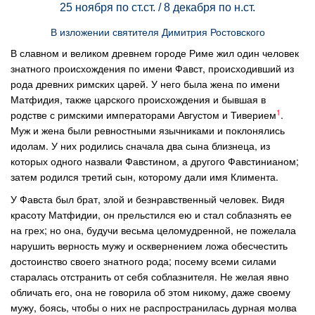
25 ноября по ст.ст. / 8 декабря по н.ст.
В изложении святителя Димитрия Ростовского
В славном и великом древнем городе Риме жил один человек
знатного происхождения по имени Фавст, происходивший из
рода древних римских царей. У него была жена по имени
Матфидия, также царского происхождения и бывшая в
1
родстве с римскими императорами Августом и Тиверием
.
Муж и жена были ревностными язычниками и поклонялись
идолам. У них родились сначала два сына близнеца, из
которых одного назвали Фавстином, а другого Фавстинианом;
затем родился третий сын, которому дали имя Климента.
У Фавста был брат, злой и безнравственный человек. Видя
красоту Матфидии, он прельстился ею и стал соблазнять ее
на грех; но она, будучи весьма целомудренной, не пожелала
нарушить верность мужу и осквернением ложа обесчестить
достоинство своего знатного рода; посему всеми силами
старалась отстранить от себя соблазнителя. Не желая явно
обличать его, она не говорила об этом никому, даже своему
мужу, боясь, чтобы о них не распространилась дурная молва