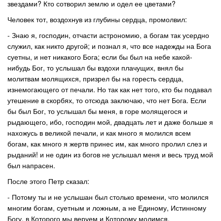
звездами? Кто сотворил землю и одел ее цветами?
Человек тот, воздохнув из глубины сердца, промолвил:
- Знаю я, господин, отчасти астрономию, а богам так усердно
служил, как никто другой; и познал я, что все надежды на Бога
суетны, и нет никакого Бога; если бы был на небе какой-
нибудь Бог, то услышал бы вздохи плачущих, внял бы
молитвам молящихся, призрел бы на горесть сердца,
изнемогающего от печали. Но так как нет того, кто бы подавал
утешение в скорбях, то отсюда заключаю, что нет Бога. Если
бы был Бог, то услышал бы меня, в горе молящегося и
рыдающего, ибо, господин мой, двадцать лет и даже больше я
нахожусь в великой печали, и как много я молился всем
богам, как много я жертв принес им, как много пролил слез и
рыданий! и не один из богов не услышал меня и весь труд мой
был напрасен.
После этого Петр сказал:
- Потому ты и не услышан был столько времени, что молился
многим богам, суетным и ложным, а не Единому, Истинному
Богу, в Которого мы веруем и Которому молимся.