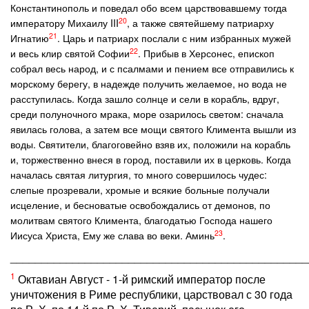
Константинополь и поведал обо всем царствовавшему тогда
20
императору Михаилу III
, а также святейшему патриарху
21
Игнатию
. Царь и патриарх послали с ним избранных мужей
22
и весь клир святой Софии
. Прибыв в Херсонес, епископ
собрал весь народ, и с псалмами и пением все отправились к
морскому берегу, в надежде получить желаемое, но вода не
расступилась. Когда зашло солнце и сели в корабль, вдруг,
среди полуночного мрака, море озарилось светом: сначала
явилась голова, а затем все мощи святого Климента вышли из
воды. Святители, благоговейно взяв их, положили на корабль
и, торжественно внеся в город, поставили их в церковь. Когда
началась святая литургия, то много совершилось чудес:
слепые прозревали, хромые и всякие больные получали
исцеление, и бесноватые освобождались от демонов, по
молитвам святого Климента, благодатью Господа нашего
23
Иисуса Христа, Ему же слава во веки. Аминь
.
________________________________________________
1
Октавиан Август - 1-й римский император после
уничтожения в Риме республики, царствовал с 30 года