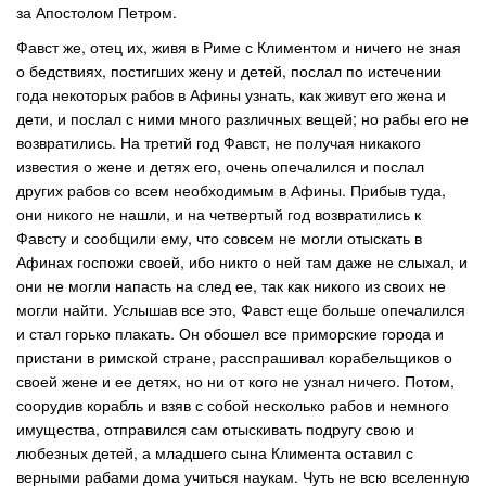
за Апостолом Петром.
Фавст же, отец их, живя в Риме с Климентом и ничего не зная
о бедствиях, постигших жену и детей, послал по истечении
года некоторых рабов в Афины узнать, как живут его жена и
дети, и послал с ними много различных вещей; но рабы его не
возвратились. На третий год Фавст, не получая никакого
известия о жене и детях его, очень опечалился и послал
других рабов со всем необходимым в Афины. Прибыв туда,
они никого не нашли, и на четвертый год возвратились к
Фавсту и сообщили ему, что совсем не могли отыскать в
Афинах госпожи своей, ибо никто о ней там даже не слыхал, и
они не могли напасть на след ее, так как никого из своих не
могли найти. Услышав все это, Фавст еще больше опечалился
и стал горько плакать. Он обошел все приморские города и
пристани в римской стране, расспрашивал корабельщиков о
своей жене и ее детях, но ни от кого не узнал ничего. Потом,
соорудив корабль и взяв с собой несколько рабов и немного
имущества, отправился сам отыскивать подругу свою и
любезных детей, а младшего сына Климента оставил с
верными рабами дома учиться наукам. Чуть не всю вселенную