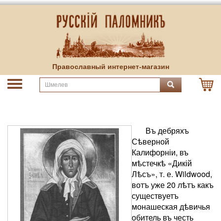
Православный интернет-магазин
Въ дебряхъ
Сѣверной
Калифорніи, въ
мѣстечкѣ «Дикій
Лѣсъ», т. е. Wildwood,
вотъ уже 20 лѣтъ какъ
существуетъ
монашеская дѣвичья
обитель въ честь