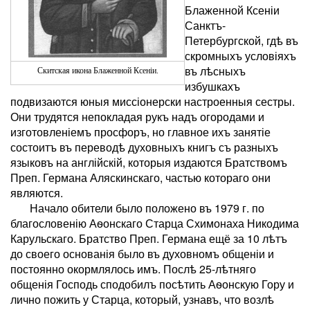
Блаженной Ксеніи
Санктъ-
Петербургской, гдѣ въ
скромныхъ условіяхъ
въ лѣсныхъ
Скитская икона Блаженной Ксен
i
и
.
избушкахъ
подвизаются юныя миссіонерски настроенныя сестры.
Они трудятся непокладая рукъ надъ огородами и
изготовленіемъ просфоръ, но главное ихъ занятіе
состоитъ въ переводѣ духовныхъ книгъ съ разныхъ
языковъ на англійскій, которыя издаются Братствомъ
Преп. Германа Аляскинскаго, частью котораго они
являются.
Начало обители было положено въ 1979 г. по
благословенію Аѳонскаго Старца Схимонаха Никодима
Карульскаго. Братство Преп. Германа ещё за 10 лѣтъ
до своего основанія было въ духовномъ общеніи и
постоянно окормлялось имъ. Послѣ 25-лѣтняго
общенія Господь сподобилъ посѣтить Аѳонскую Гору и
лично пожить у Старца, который, узнавъ, что возлѣ