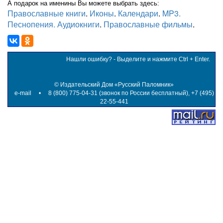
А подарок на именины Вы можете выбрать здесь:
Православные книги
.
Иконы
.
Календари
.
MP3.
Песнопения. Аудиокниги
.
Православные фильмы
.
Нашли ошибку? - Выделите и нажмите Ctrl + Enter.
©
Издательский Дом «Русский Паломник»
e-mail
• 8 (800) 775-04-31 (звонок по России бесплатный), +7 (495)
22-55-441