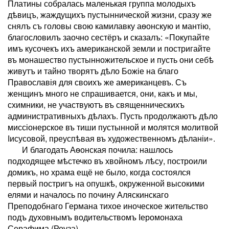
Платины собралась маленькая группа молодыхъ
дѣвицъ, жаждущихъ пустыннической жизни, сразу же
снялъ съ головы свою камилавку аѳонскую и мантію,
благословилъ заочно сестёръ и сказалъ: «Покупайте
имъ кусочекъ ихъ американской земли и постригайте
въ монашество пустынножительское и пусть они себѣ
живутъ и тайно творятъ дѣло Божіе на благо
Православія для своихъ же американцевъ. Съ
женщинъ много не спрашивается, они, какъ и мы,
схимники, не участвуютъ въ священническихъ
административныхъ дѣлахъ. Пусть продолжаютъ дѣло
миссіонерское въ тиши пустынной и молятся молитвой
Іисусовой, преуспѣвая въ художественномъ дѣланіи».
И благодать Аѳонская почила: нашлось
подходящее мѣстечко въ хвойномъ лѣсу, построили
домикъ, но храма ещё не было, когда состоялся
первый постригъ на опушкѣ, окруженной высокими
елями и началось по почину Аляскинскаго
Преподобнаго Германа тихое иноческое жительство
подъ духовнымъ водительствомъ Іеромонаха
Серафима (Роуза).