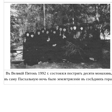
Въ Великій Пятокъ 1992 г. состоялся постригъ десяти монахинь,
въ саму Пасхальную ночь было землетрясеніе въ сосЬднихъ гора