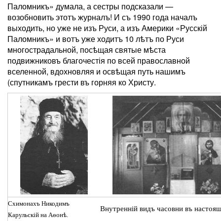
Паломникъ» думала, а сестры подсказали —
возобновить этотъ журналъ! И съ 1990 года началъ
выходить, но уже не изъ Руси, а изъ Америки «Русскій
Паломникъ» и вотъ уже ходитъ 10 лѣтъ по Руси
многострадальной, посѣщая святые мѣста
подвижниковъ благочестія по всей православной
вселенной, вдохновляя и освѣщая путь нашимъ
(спутникамъ грести въ горняя ко Христу.
Схимонахъ Никодимъ
Внутренній видъ часовни въ настоящ
Карульскій на Аѳонѣ.