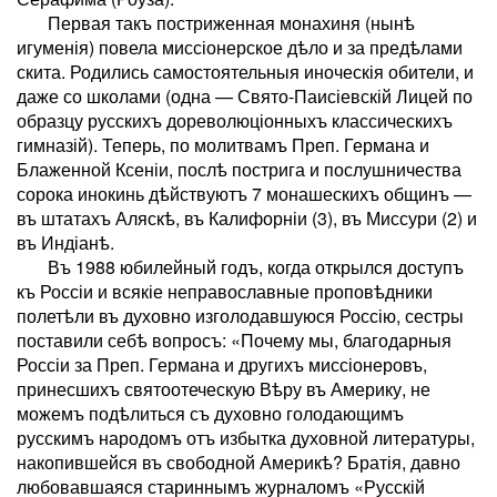
Первая такъ постриженная монахиня (нынѣ
игуменія) повела миссіонерское дѣло и за предѣлами
скита. Родились самостоятельныя иноческія обители, и
даже со школами (одна — Свято-Паисіевскій Лицей по
образцу русскихъ дореволюціонныхъ классическихъ
гимназій). Теперь, по молитвамъ Преп. Германа и
Блаженной Ксеніи, послѣ пострига и послушничества
сорока инокинь дѣйствуютъ 7 монашескихъ общинъ —
въ штатахъ Аляскѣ, въ Калифорніи (3), въ Миссури (2) и
въ Индіанѣ.
Въ 1988 юбилейный годъ, когда открылся доступъ
къ Россіи и всякіе неправославные проповѣдники
полетѣли въ духовно изголодавшуюся Россію, сестры
поставили себѣ вопросъ: «Почему мы, благодарныя
Россіи за Преп. Германа и другихъ миссіонеровъ,
принесшихъ святоотеческую Вѣру въ Америку, не
можемъ подѣлиться съ духовно голодающимъ
русскимъ народомъ отъ избытка духовной литературы,
накопившейся въ свободной Америкѣ? Братія, давно
любовавшаяся стариннымъ журналомъ «Русскій