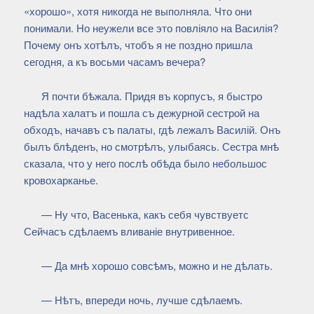
«хорошо», хотя никогда не выполняла. Что они
понимали. Но неужели все это повліяло на Василія?
Почему онъ хотѣлъ, чтобъ я не поздно пришла
сегодня, а къ восьми часамъ вечера?
Я почти бѣжала. Придя въ корпусъ, я быстро
надѣла халатъ и пошла съ дежурной сестрой на
обходъ, начавъ съ палаты, гдѣ лежалъ Василій. Онъ
былъ блѣденъ, но смотрѣлъ, улыбаясь. Сестра мнѣ
сказала, что у него послѣ обѣда было небольшос
кровохарканье.
— Ну что, Васенька, какъ себя чувствуетс
Сейчасъ сдѣлаемъ вливаніе внутривенное.
— Да мнѣ хорошо совсѣмъ, можно и не дѣлать.
— Нѣтъ, впереди ночь, лучше сдѣлаемъ.