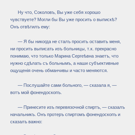
Ну что, Соколовъ, Вы уже себя хорошо
чувствуете? Могли бы Вы уже просить о выпискѣ?
Онъ отвѣтилъ ему:
— Я бы никогда не сталъ просить оставить меня,
ни просить выписать изъ больницы, т.к. прекрасно
понимаю, что только Марина Сергеѣвна знаетъ, что
нужно сдѣлать съ больнымъ, а наши субъективные
ощущенія очень обманчивы и часто меняются.
— Послушайте сами больного, — сказала я, —
вотъ мой фонендоскопъ.
— Принесите изъ перевязочной спиртъ, — сказалъ
начальникъ. Онъ протеръ спиртомъ фонендоскопъ и
сказалъ важно: