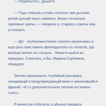
— Раздѣньтесь. Дышите.
— Подъ левымъ угломъ лопатки, при дыханіи,
резкій дующій звукъ каверны. Выше сплошные
храповые хрипы, — говорила я, стараясь помочь ему
услышать.
— Да! - глубокомысленно сказалъ начальникъ и
еще разъ приставилъ фонендоскопъ къ лопаткѣ, гдѣ
вообще ничего не слышно. - Можете выйти въ
коридоръ, Соколовъ, а Вы, Марина Сергѣевна,
обождите.
Затемъ произошелъ глупѣйшій разговоръ.
назидающій и предупреждающій меня и закончившійся
фразой: «А съ дополнительного питанія его можно
снять».
Я ничего не отвѣтила, а обычно говорила