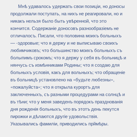
Мнѣ удавалось удержать свои позиціи, но доносы
продолжали поступать, на нихъ не реагировали, но и
никакъ нельзя было быть увѣренной, что это
кончится. Содержаніе доносовъ разнообразіемъ не
отличалосъ. Писали, что половина моихъ больныхъ
— -здоровые; что я держу и не выписываю своихъ
любимчиковъ; что большинство моихъ больныхъ съ
болыпимъ срокомъ; что я держу у себя въ больницѣ и
нянчусь съ измѣнниками Родины; что я создаю для
больныхъ условія, какъ для вольныхъ; что обращеніе
въ больницѣ установлено на «будьте любезны»,
«пожалуйста»; что я открыла курортъ для
заключенныхъ, съ разными процедурами на солнцѣ и
въ тѣни; что у меня заведенъ порядокъ празднованія
дня рожденія больныхъ, что въ этотъ день пекутся
пирожки и дѣлаются другіе удовольствія.
Указывались фамиліи, приводились прймѣры.