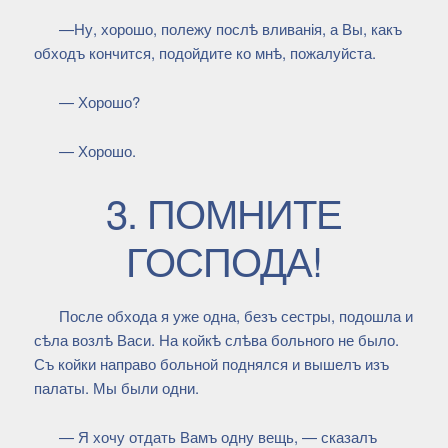
—Ну, хорошо, полежу послѣ вливанія, а Вы, какъ
обходъ кончится, подойдите ко мнѣ, пожалуйста.
— Хорошо?
— Хорошо.
3. ПОМНИТЕ
ГОСПОДА!
После обхода я уже одна, безъ сестры, подошла и
сѣла возлѣ Васи. На койкѣ слѣва больного не было.
Съ койки направо больной поднялся и вышелъ изъ
палаты. Мы были одни.
— Я хочу отдать Вамъ одну вещь, — сказалъ