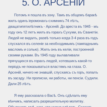
5. О. АРСЕНІЙ
Потомъ я пошла въ зону. Тамъ въ общемъ баракѣ
жилъ одинъ іеромонахъ-схимникъ 74 лѣтъ,
двацатипятилѣтникъ - Арсеній. До ареста въ 1945 - мъ
году онъ 12 летъ жилъ въ горахъ Сухуми, въ Сванетіи.
Людей не видалъ, развѣ только когда 3-4 раза въ годъ
спускался въ селеніе за необходимымъ (лампаднымъ
масломъ и солью). Жилъ онъ въ келіи, построенной
своими руками. Въ 1945 году вылавливали
прячущихся въ горахъ людей, хотевшихъ какой-то
періодъ не показываться властямъ на глаза. О.
Арсеній, ничего не знавшій, спускаясь съ горъ, попалъ
въ засаду. Ни прописки, ни работы, ни пенсіи. Судили.
Дали 25 лѣтъ.
Я ему разсказала о Васѣ. Онъ сдѣлалъ ему
вѣнчикъ, написалъ разрешительную молитву.
Объяснилъ мнѣ, какъ что нужно сдѣлать. Сказалъ,