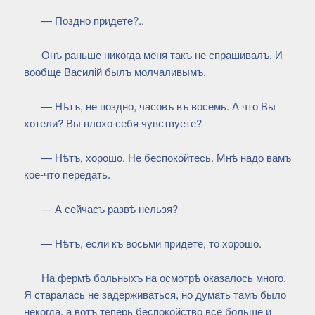
— Поздно придете?..
Онъ раньше никогда меня такъ не спрашивалъ. И
вообще Василій былъ молчаливымъ.
— Нѣтъ, не поздно, часовъ въ восемь. А что Вы
хотели? Вы плохо себя чувствуете?
— Нѣтъ, хорошо. Не беспокойтесь. Мнѣ надо вамъ
кое-что передать.
— А сейчасъ развѣ нельзя?
— Нѣтъ, если къ восьми придете, то хорошо.
На фермѣ больныхъ на осмотрѣ оказалось много.
Я старалась не задерживаться, но думать тамъ было
некогда, а вотъ теперь беспокойство все больше и