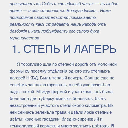
призываетъ къ Себѣ и «во едыный часъ» — въ любое
время — и они становятся Богоугодными... Ниже
приводимое свидѣтелъство показываетъ
реалъностъ какъ страдаетъ нашъ народъ отъ
безбожія и какъ побѣждаетъ его силою духа
мученичества
1. СТЕПЬ И ЛАГЕРЬ
Я торопливо шла по степной дорогѣ отъ молочной
фермы къ поселку отдѣленія одного изъ степныхъ
лагерей НКВД. Былъ теплый вечеръ. Солнце еще не
совсѣмъ зашло за горизонтъ, а небо уже розовѣло
надъ сопкой. Мѣжду фермой и участкомъ, гдѣ была
больница для туберкулезныхъ больныхъ, былъ
незастроенный участокъ степи около километра. Въ
ней сейчасъ зеленѣла трава и цвѣли яркіе степные
цвѣты: красные гвоздики, бледно-сиреневый и
темнолиловый кермекъ и много желтыхъ цвѣтовъ. Я