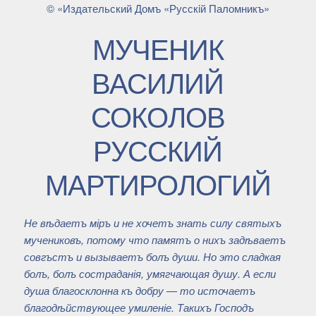
© «Издательский Домъ «Русскiй Паломникъ»
МУЧЕНИК
ВАСИЛИЙ
СОКОЛОВ
РУССКИЙ
МАРТИРОЛОГИЙ
Не вѣдаетъ міръ и не хочетъ знать силу святыхъ
мучениковъ, потому что памятъ о нихъ задѣваетъ
совгъстъ и вызываетъ болъ души. Но это сладкая
болъ, болъ состраданія, умягчающая душу. А если
душа благосклонна къ добру — то источаетъ
благодѣйствующее умиленіе. Такихъ Господъ