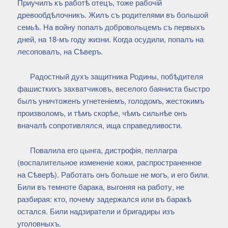
Приучилъ къ работѣ отецъ, тоже рабочій
древообдѣлочникъ. Жилъ съ родителями въ большой
семьѣ. На войну попалъ добровольцемъ съ первыхъ
дней, на 18-мъ году жизни. Когда осудили, попалъ на
лесоповалъ, на Сѣверъ.
Радостный духъ защитника Родины, побѣдителя
фашисткихъ захватчиковъ, веселого баяниста быстро
былъ уничтоженъ угнетеніемъ, голодомъ, жестокимъ
произволомъ, и тѣмъ скорѣе, чѣмъ сильнѣе онъ
вначалѣ сопротивлялся, ища справедливости.
Повалила его цынга, дистрофія, пеллагра
(воспалительное измененіе кожи, распространенное
на Сѣверѣ). Работать онъ больше не могъ, и его били.
Били въ темноте барака, выгоняя на работу, не
разбирая: кто, почему задержался или въ баракѣ
остался. Били надзиратели и бригадиры изъ
уголовныхъ.