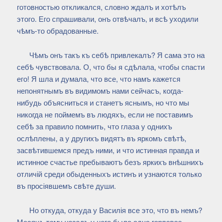
готовностью откликался, словно ждалъ и хотѣлъ
этого. Его спрашивали, онъ отвѣчалъ, и всѣ уходили
чѣмъ-то обрадованные.
Чѣмъ онъ такъ къ себѣ привлекалъ? Я сама это на
себѣ чувствовала. О, что бы я сдѣлала, чтобы спасти
его! Я шла и думала, что все, что намъ кажется
непонятнымъ въ видимомъ нами сейчасъ, когда-
нибудь объясниться и станетъ яснымъ, но что мы
никогда не поймемъ въ людяхъ, если не поставимъ
себѣ за правило помнить, что глаза у однихъ
ослѣплены, а у другихъ видятъ въ яркомъ свѣтѣ,
засвѣтившемся предъ ними, и что истинная правда и
истинное счастье пребываютъ безъ яркихъ внѣшнихъ
отличій среди обыденныхъ истинъ и узнаются только
въ просіявшемъ свѣте души.
Но откуда, откуда у Василія все это, что въ немъ?
Месяцъ тому назадъ у него было одно горловое