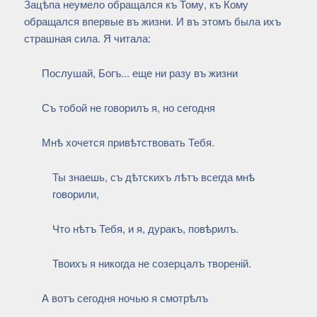
Зацѣпа неумело обращался къ Тому, къ Кому
обращался впервые въ жизни. И въ этомъ была ихъ
страшная сила. Я читала:
Послушай, Богъ... еще ни разу въ жизни
Съ тобой не говорилъ я, но сегодня
Мнѣ хочется привѣтствовать Тебя.
Ты знаешь, съ дѣтскихъ лѣтъ всегда мнѣ
говорили,
Что нѣтъ Тебя, и я, дуракъ, повѣрилъ.
Твоихъ я никогда не созерцалъ твореній.
А вотъ сегодня ночью я смотрѣлъ