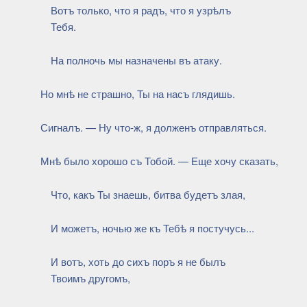
Вотъ только, что я радъ, что я узрѣлъ
Тебя.
На полночь мы назначены въ атаку.
Но мнѣ не страшно, Ты на насъ глядишь.
Сигналъ. — Ну что-ж, я долженъ отправляться.
Мнѣ было хорошо съ Тобой. — Еще хочу сказать,
Что, какъ Ты знаешь, битва будетъ злая,
И можетъ, ночью же къ Тебѣ я постучусь...
И вотъ, хоть до сихъ поръ я не былъ
Твоимъ другомъ,