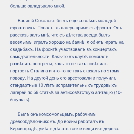
больше овладѣвало мной.
Василій Соколовъ былъ еще совсѣмъ молодой
фронтовикъ. Попалъ въ лагерь прямо съ фронта. Онъ
рассказывалъ мнѣ, что съ дѣтства всегда былъ
веселымъ, игралъ хорошо на баянѣ, любилъ играть на
свадьбахъ. На фронтѣ участвовалъ въ концертахъ
самодѣятельности. Какъ-то въ клубѣ помогалъ
развѣсить портреты, какъ-то не такъ повѣсилъ
портретъ Сталина и что-то не такъ сказалъ по этому
поводу. На другой день его арестовали и получилъ
стандартные 10 лѣтъ исправительныхъ трудовыхъ
лагерей по 58 статьѣ за антисовѣтсткую агитацію (10-
й пунктъ).
Былъ онъ комсомольцемъ, рабочимъ
древообдѣлочникомъ. До войны работалъ въ
Кировоградѣ, умѣлъ дѣлать тонкіе вещи изъ дерева.