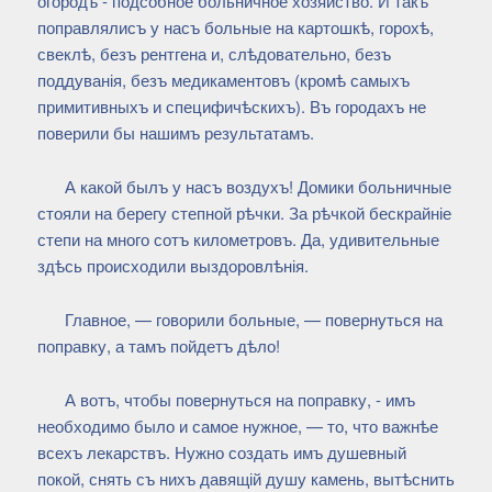
огородъ - подсобное больничное хозяйство. И такъ
поправлялисъ у насъ больные на картошкѣ, горохѣ,
свеклѣ, безъ рентгена и, слѣдовательно, безъ
поддуванія, безъ медикаментовъ (кромѣ самыхъ
примитивныхъ и специфичѣскихъ). Въ городахъ не
поверили бы нашимъ результатамъ.
А какой былъ у насъ воздухъ! Домики больничные
стояли на берегу степной рѣчки. За рѣчкой бескрайніе
степи на много сотъ километровъ. Да, удивительные
здѣсь происходили выздоровлѣнія.
Главное, — говорили больные, — повернуться на
поправку, а тамъ пойдетъ дѣло!
А вотъ, чтобы повернуться на поправку, - имъ
необходимо было и самое нужное, — то, что важнѣе
всехъ лекарствъ. Нужно создать имъ душевный
покой, снять съ нихъ давящій душу камень, вытѣснить