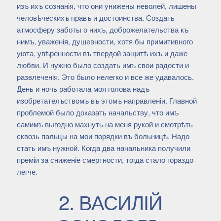
изъ ихъ сознанія, что они унижены неволей, лишены
человѣческихъ правъ и достоинства. Создать
атмосферу заботы о нихъ, доброжелательства къ
нимъ, уваженія, душевности, хотя бы примитивного
уюта, увѣренности въ твердой защитѣ ихъ и даже
любви. И нужно было создать имъ свои радости и
развлеченія. Это было нелегко и все же удавалось.
День и ночь работала моя голова надъ
изобретателъствомъ въ этомъ направленіи. Главной
проблемой было доказать начальству, что имъ
самимъ выгодно махнуть на меня рукой и смотрѣть
сквозь пальцы на мои порядки въ больницѣ. Надо
стать имъ нужной. Когда два начальника получили
преміи за сниженіе смертности, тогда стало гораздо
легче.
2. ВАСИЛІЙ