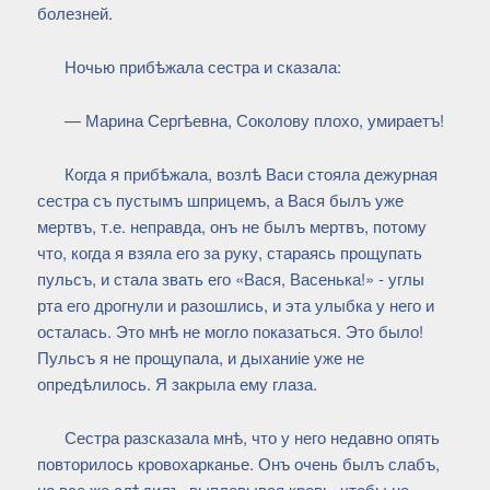
болезней.
Ночью прибѣжала сестра и сказала:
— Марина Сергѣевна, Соколову плохо, умираетъ!
Когда я прибѣжала, возлѣ Васи стояла дежурная
сестра съ пустымъ шприцемъ, а Вася былъ уже
мертвъ, т.е. неправда, онъ не былъ мертвъ, потому
что, когда я взяла его за руку, стараясь прощупать
пульсъ, и стала звать его «Вася, Васенька!» - углы
рта его дрогнули и разошлись, и эта улыбка у него и
осталась. Это мнѣ не могло показаться. Это было!
Пульсъ я не прощупала, и дыханиіе уже не
опредѣлилось. Я закрыла ему глаза.
Сестра разсказала мнѣ, что у него недавно опять
повторилось кровохарканье. Онъ очень былъ слабъ,
но все же слѣдилъ, выплевывая кровь, чтобы не