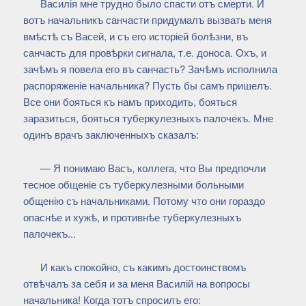
Василія мне трудно было спасти отъ смерти. И
вотъ начальникъ санчасти придумалъ вызвать меня
вмѣстѣ съ Васей, и съ его исторіей болѣзни, въ
санчасть для провѣрки сигнала, т.е. доноса. Охъ, и
зачѣмъ я повела его въ санчасть? Зачѣмъ исполнила
распоряженіе начальника? Пусть бы самъ пришелъ.
Все они бояться къ намъ приходить, бояться
заразиться, бояться туберкулезныхъ палочекъ. Мне
одинъ врачъ заключенныхъ сказалъ:
— Я понимаю Васъ, коллега, что Вы предпочли
тесное общеніе съ туберкулезными больными
общенію съ начальниками. Потому что они гораздо
опаснѣе и хужѣ, и противнѣе туберкулезныхъ
палочекъ...
И какъ спокойно, съ какимъ достоинствомъ
отвѣчалъ за себя и за меня Василій на вопросы
начальника! Когда тотъ спросилъ его: