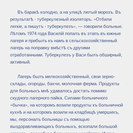
Въ баракѣ холодно, а на улицѣ лютый морозъ. Въ
результатѣ - туберкулезный изоляторъ. «Отбили
легкіе, а пишутъ - туберкулезъ», — говорили больные.
Лѣтомъ 1974 года Василій попалъ въ этапъ въ южные
лагеря и прибылъ къ намъ в сельскохозяйственный
лагерь на поправку вмѣстѣ съ другими
отработанными. Туберкулезъ у Васи былъ обширный,
активный.
Лагерь былъ мелкохозяйственный, свои зерно-
склады, огороды, бахчи, молочная ферма. Продукты
для больныхъ мнѣ удавалось достать помимо
скудного лагерного пайка. Силами больничного
«бычка», на которомъ возили продукты къ больничной
кухнѣ и на которомъ возили на кладбищѣ умершихъ,
мы, персоналъ больницы съ помощью
выздоравливающихъ больныхъ, вскопали большой