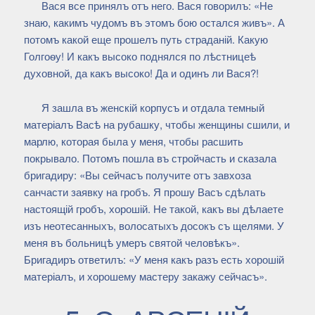
Вася все принялъ отъ него. Вася говорилъ: «Не
знаю, какимъ чудомъ въ этомъ бою остался живъ». А
потомъ какой еще прошелъ путь страданій. Какую
Голгоѳу! И какъ высоко поднялся по лѣстницеѣ
духовной, да какъ высоко! Да и одинъ ли Вася?!
Я зашла въ женскій корпусъ и отдала темный
матеріалъ Васѣ на рубашку, чтобы женщины сшили, и
марлю, которая была у меня, чтобы расшить
покрывало. Потомъ пошла въ стройчасть и сказала
бригадиру: «Вы сейчасъ получите отъ завхоза
санчасти заявку на гробъ. Я прошу Васъ сдѣлать
настоящій гробъ, хорошій. Не такой, какъ вы дѣлаете
изъ неотесанныхъ, волосатыхъ досокъ съ щелями. У
меня въ больницѣ умеръ святой человѣкъ».
Бригадиръ ответилъ: «У меня какъ разъ есть хорошій
матеріалъ, и хорошему мастеру закажу сейчасъ».