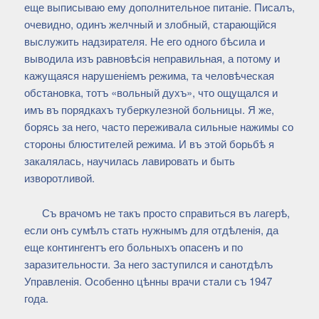
еще выписываю ему дополнительное питаніе. Писалъ,
очевидно, одинъ желчный и злобный, старающійся
выслужить надзирателя. Не его одного бѣсила и
выводила изъ равновѣсія неправильная, а потому и
кажущаяся нарушеніемъ режима, та человѣческая
обстановка, тотъ «вольный духъ», что ощущался и
имъ въ порядкахъ туберкулезной больницы. Я же,
борясь за него, часто переживала сильные нажимы со
стороны блюстителей режима. И въ этой борьбѣ я
закалялась, научилась лавировать и быть
изворотливой.
Съ врачомъ не такъ просто справиться въ лагерѣ,
если онъ сумѣлъ стать нужнымъ для отдѣленія, да
еще контингентъ его больныхъ опасенъ и по
заразительности. За него заступился и санотдѣлъ
Управленія. Особенно цѣнны врачи стали съ 1947
года.