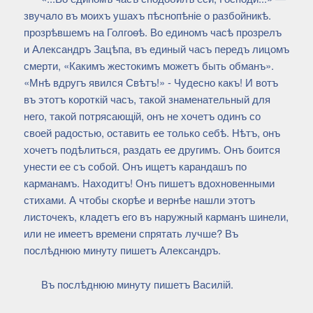
звучало въ моихъ ушахъ пѣснопѣніе о разбойникѣ.
прозрѣвшемъ на Голгоѳѣ. Во единомъ часѣ прозрелъ
и Александръ Зацѣпа, въ единый часъ передъ лицомъ
смерти, «Какимъ жестокимъ можетъ быть обманъ».
«Мнѣ вдругъ явился Свѣтъ!» - Чудесно какъ! И вотъ
въ этотъ короткій часъ, такой знаменательный для
него, такой потрясающій, онъ не хочетъ одинъ со
своей радостью, оставить ее только себѣ. Нѣтъ, онъ
хочетъ подѣлиться, раздать ее другимъ. Онъ боится
унести ее съ собой. Онъ ищетъ карандашъ по
карманамъ. Находитъ! Онъ пишетъ вдохновенными
стихами. А чтобы скорѣе и вернѣе нашли этотъ
листочекъ, кладетъ его въ наружный карманъ шинели,
или не имеетъ времени спрятать лучше? Въ
послѣднюю минуту пишетъ Александръ.
Въ послѣднюю минуту пишетъ Василій.