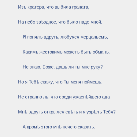
Изъ кратера, что выбила граната,
На небо звѣздное, что было надо мной.
Я понялъ вдругъ, любуяся мерцаньемъ,
Какимъ жестокимъ можетъ быть обманъ.
Не знаю, Боже, дашь ли ты мне руку?
Но я Тебѣ скажу, что Ты меня поймешь.
Не странно ль, что среди ужаснѣйшего ада
Мнѣ вдругъ открылся свѣтъ и я узрѣлъ Тебя?
А кромѣ этого мнѣ нечего сказать.