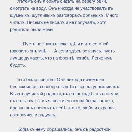
Лѣтомъ онъ любилъ сидѣть на берегу рѣки,
смотрѣть на воду. Онъ никогда не участвовалъ въ
шумныхъ, шутливыхъ разговорахъ больныхъ. Много
читалъ. Писемъ не писалъ и не получалъ, хотя
родители были живы.
— Пусть не знаютъ пока, гдѣ я и что со мной, —
говорилъ онъ мнѣ. — А если здѣсь останусь, пусть
лучше думаютъ, что на фронтѣ погибъ. Легче имъ
будетъ.
Это было понятно. Онъ никогда ничемъ не
беспокоился, а наоборотъ всѣхъ всегда успокаивалъ.
Въ его лучистой радости, въ его походкѣ, въ поступи,
въ его глазахъ, въ ясности его взора была загадка,
словно онъ носилъ въ себѣ что-то, любя и охраняя,
поклоняясь и радуясь.
Когда къ нему обращались, онъ съ радостной