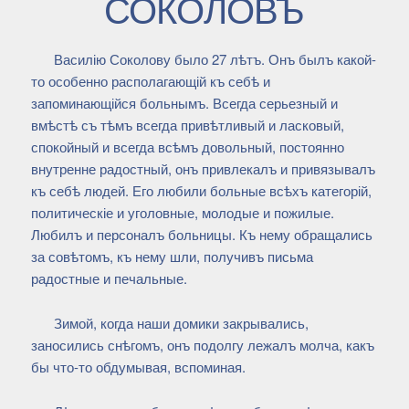
СОКОЛОВЪ
Василію Соколову было 27 лѣтъ. Онъ былъ какой-
то особенно располагающій къ себѣ и
запоминающійся больнымъ. Всегда серьезный и
вмѣстѣ съ тѣмъ всегда привѣтливый и ласковый,
спокойный и всегда всѣмъ довольный, постоянно
внутренне радостный, онъ привлекалъ и привязывалъ
къ себѣ людей. Его любили больные всѣхъ категорій,
политическіе и уголовные, молодые и пожилые.
Любилъ и персоналъ больницы. Къ нему обращались
за совѣтомъ, къ нему шли, получивъ письма
радостные и печальные.
Зимой, когда наши домики закрывались,
заносились снѣгомъ, онъ подолгу лежалъ молча, какъ
бы что-то обдумывая, вспоминая.