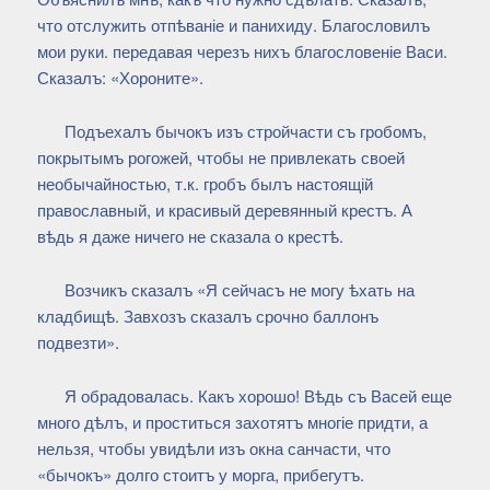
что отслужить отпѣваніе и панихиду. Благословилъ
мои руки. передавая черезъ нихъ благословеніе Васи.
Сказалъ: «Хороните».
Подъехалъ бычокъ изъ стройчасти съ гробомъ,
покрытымъ рогожей, чтобы не привлекать своей
необычайностью, т.к. гробъ былъ настоящій
православный, и красивый деревянный крестъ. А
вѣдь я даже ничего не сказала о крестѣ.
Возчикъ сказалъ «Я сейчасъ не могу ѣхать на
кладбищѣ. Завхозъ сказалъ срочно баллонъ
подвезти».
Я обрадовалась. Какъ хорошо! Вѣдь съ Васей еще
много дѣлъ, и проститься захотятъ многіе придти, а
нельзя, чтобы увидѣли изъ окна санчасти, что
«бычокъ» долго стоитъ у морга, прибегутъ.