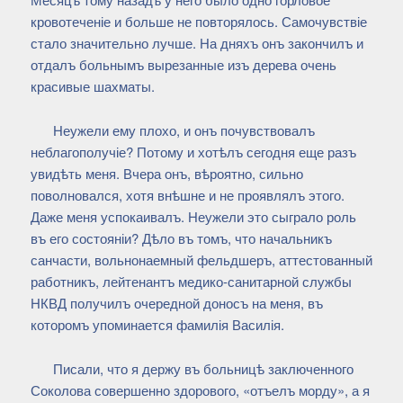
кровотеченіе и больше не повторялось. Самочувствіе
стало значительно лучше. На дняхъ онъ закончилъ и
отдалъ больнымъ вырезанные изъ дерева очень
красивые шахматы.
Неужели ему плохо, и онъ почувствовалъ
неблагополучіе? Потому и хотѣлъ сегодня еще разъ
увидѣть меня. Вчера онъ, вѣроятно, сильно
поволновался, хотя внѣшне и не проявлялъ этого.
Даже меня успокаивалъ. Неужели это сыграло роль
въ его состояніи? Дѣло въ томъ, что начальникъ
санчасти, вольнонаемный фельдшеръ, аттестованный
работникъ, лейтенантъ медико-санитарной службы
НКВД получилъ очередной доносъ на меня, въ
которомъ упоминается фамилія Василія.
Писали, что я держу въ больницѣ заключенного
Соколова совершенно здорового, «отъелъ морду», а я