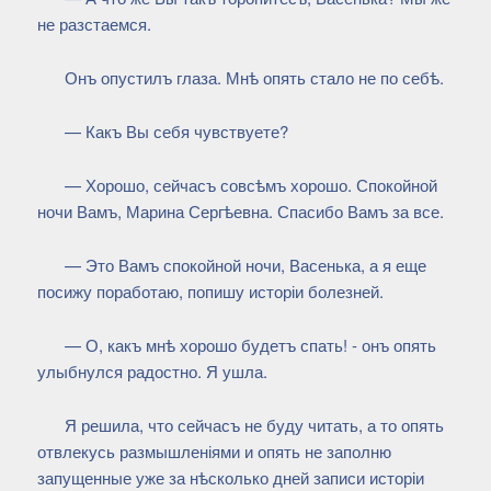
не разстаемся.
Онъ опустилъ глаза. Мнѣ опять стало не по себѣ.
— Какъ Вы себя чувствуете?
— Хорошо, сейчасъ совсѣмъ хорошо. Спокойной
ночи Вамъ, Марина Сергѣевна. Спасибо Вамъ за все.
— Это Вамъ спокойной ночи, Васенька, а я еще
посижу поработаю, попишу исторіи болезней.
— О, какъ мнѣ хорошо будетъ спать! - онъ опять
улыбнулся радостно. Я ушла.
Я решила, что сейчасъ не буду читать, а то опять
отвлекусь размышленіями и опять не заполню
запущенные уже за нѣсколько дней записи исторіи