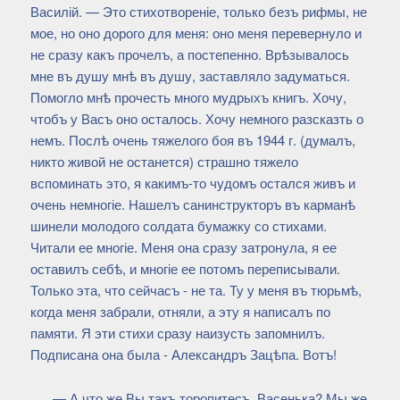
Василій. — Это стихотвореніе, только безъ рифмы, не
мое, но оно дорого для меня: оно меня перевернуло и
не сразу какъ прочелъ, а постепенно. Врѣзывалось
мне въ душу мнѣ въ душу, заставляло задуматься.
Помогло мнѣ прочесть много мудрыхъ книгъ. Хочу,
чтобъ у Васъ оно осталось. Хочу немного разсказть о
немъ. Послѣ очень тяжелого боя въ 1944 г. (думалъ,
никто живой не останется) страшно тяжело
вспоминать это, я какимъ-то чудомъ остался живъ и
очень немногіе. Нашелъ санинструкторъ въ карманѣ
шинели молодого солдата бумажку со стихами.
Читали ее многіе. Меня она сразу затронула, я ее
оставилъ себѣ, и многіе ее потомъ переписывали.
Только эта, что сейчасъ - не та. Ту у меня въ тюрьмѣ,
когда меня забрали, отняли, а эту я написалъ по
памяти. Я эти стихи сразу наизусть запомнилъ.
Подписана она была - Александръ Зацѣпа. Вотъ!
— А что же Вы такъ торопитесъ, Васенька? Мы же