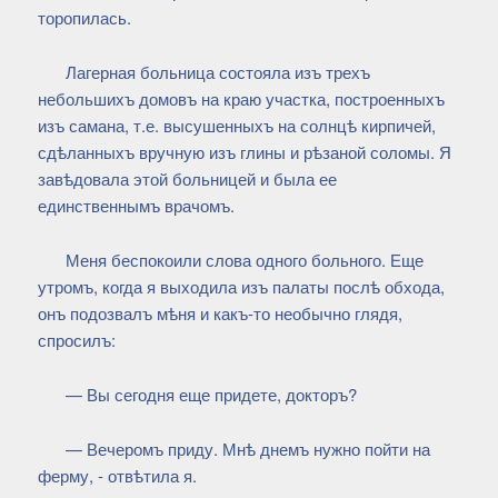
торопилась.
Лагерная больница состояла изъ трехъ
небольшихъ домовъ на краю участка, построенныхъ
изъ самана, т.е. высушенныхъ на солнцѣ кирпичей,
сдѣланныхъ вручную изъ глины и рѣзаной соломы. Я
завѣдовала этой больницей и была ее
единственнымъ врачомъ.
Меня беспокоили слова одного больного. Еще
утромъ, когда я выходила изъ палаты послѣ обхода,
онъ подозвалъ мѣня и какъ-то необычно глядя,
спросилъ:
— Вы сегодня еще придете, докторъ?
— Вечеромъ приду. Мнѣ днемъ нужно пойти на
ферму, - отвѣтила я.