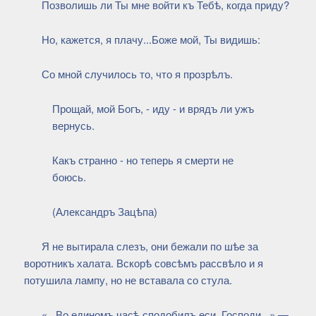
Позволишь ли Ты мне войти къ Тебѣ, когда приду?
Но, кажется, я плачу...Боже мой, Ты видишь:
Со мной случилось то, что я прозрѣлъ.
Прощай, мой Богъ, - иду - и врядъ ли ужъ
вернусь.
Какъ странно - но теперь я смерти не
боюсь.
(Александръ Зацѣпа)
Я не вытирала слезъ, они бежали по шѣе за
воротникъ халата. Вскорѣ совсѣмъ рассвѣло и я
потушила лампу, но не вставала со стула.
«...Во единомъ часѣ сподобилъ еси, Господи...» —