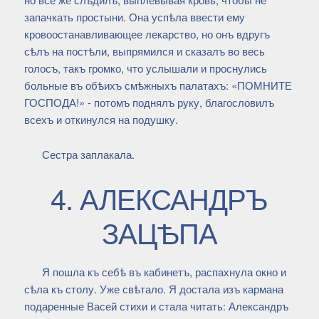
запачкать простыни. Она успѣла ввести ему
кровоостанавливающее лекарство, но онъ вдругъ
сѣлъ на постѣли, выпрямился и сказалъ во весь
голосъ, такъ громко, что услышали и проснулись
больные въ обѣихъ смѣжныхъ палатахъ: «ПОМНИТЕ
ГОСПОДА!» - потомъ поднялъ руку, благословилъ
всехъ и откинулся на подушку.
Сестра заплакала.
4. АЛЕКСАНДРЪ
ЗАЦѢПА
Я пошла къ себѣ въ кабинетъ, распахнула окно и
сѣла къ столу. Уже свѣтало. Я достала изъ кармана
подаренные Васей стихи и стала читать: Александръ