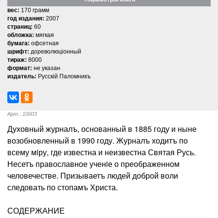
вес:
170 грамм
год издания:
2007
страниц:
60
обложка:
мягкая
бумага:
офсетная
шрифт:
дореволюцiонный
тираж:
8000
формат:
не указан
издатель:
Русскiй Паломникъ
Арт.: 10003
Духовный журналъ, основанный в 1885 году и ныне
возобновленный в 1990 году. Журналъ ходитъ по
всему мiру, где известна и неизвестна Святая Русь.
Несетъ православное ученiе о преображенном
человечестве. Призываетъ людей доброй воли
следовать по стопамъ Христа.
СОДЕРЖАНИЕ