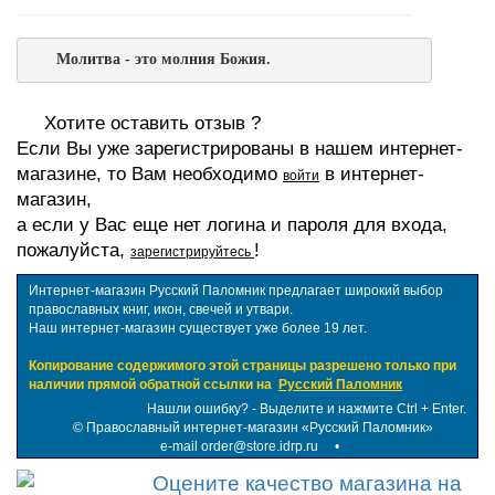
Молитва - это молния Божия.
Хотите оставить отзыв ?
Если Вы уже зарегистрированы в нашем интернет-
магазине, то Вам необходимо
в интернет-
войти
магазин,
а если у Вас еще нет логина и пароля для входа,
пожалуйста,
!
зарегистрируйтесь
Интернет-магазин Русский Паломник предлагает широкий выбор
православных книг, икон, свечей и утвари.
Наш интернет-магазин существует уже более 19 лет.
Копирование содержимого этой страницы разрешено только при
наличии прямой обратной ссылки на
Русский Паломник
Нашли ошибку? - Выделите и нажмите Ctrl + Enter.
©
Православный интернет-магазин «Русский Паломник»
e-mail order@store.idrp.ru
•